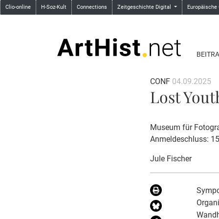
Clio-online
H-Soz-Kult
Connections
Zeitgeschichte Digital
Europäische
BEITR
CONF
04.09.2025
Lost Youth
Museum für Fotograf
Anmeldeschluss: 1
Jule Fischer
Sympos
Organi
Wandh