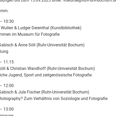
ungen bis zum 15.09.2025 unter: viskurse
@
ruhr-uni-bochum.d
amm:
– 10:30
 Wullen & Ludger Derenthal (Kunstbibliothek)
ommen im Museum für Fotografie
Sabisch & Änne Söll (Ruhr-Universität Bochum)
ßung
– 11.15
öll & Christian Wandhoff (Ruhr-Universität Bochum)
che Jugend, Sport und zeitgenössische Fotografie
– 12:00
Sabisch & Jule Fischer (Ruhr-Universität Bochum)
hotography? Zum Verhältnis von Soziologie und Fotografie
– 13:00
gspause