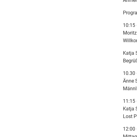
Anmeld
Progr
10:15 
Moritz
Willk
Katja 
Begrü
10.30 
Änne S
Männli
11:15 
Katja 
Lost P
12:00 
Mitta