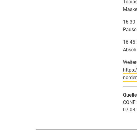
Tobias
Maske
16:30 
Pause
16:45 
Absch
Weiter
https:
norden
Quell
CONF: 
07.08.