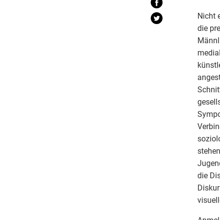
Nicht 
die pr
Männli
medial
künstl
angest
Schnit
gesell
Sympo
Verbi
soziol
stehen
Jugend
die Di
Diskur
visuel