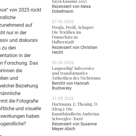
Yayoi Kusama 2025
Rezensiert von
Alexa
ence“ von 2025 rückt
Dobelmann
endliche
07.06.2026
i zunehmend auf
Pregla, Preiß, Schaper:
Die Textilien im
ht nur in der
Domschatz zu
ssiv und diskursiv
Halberstadt
Rezensiert von
Christian
n zu den
Hecht
entation in der
03.06.2026
hen Forschung. Das
Langweilig! Subversive
er
innen die
und transformative
Ästhetiken des Nichtstuns
llen und
Bericht von
Hannah
welcher Beziehung
Budowsky
 männliche
31.05.2026
mmt die Fotografie
Hartmann, J.; Thesing, D.
tliche und visuelle
(Hrsg.): Die
Kunsthändlerin Andreina
Auswirkungen haben
Schwegler-Torré
 Jugendliche?
Rezensiert von
Susanne
Meyer-Abich