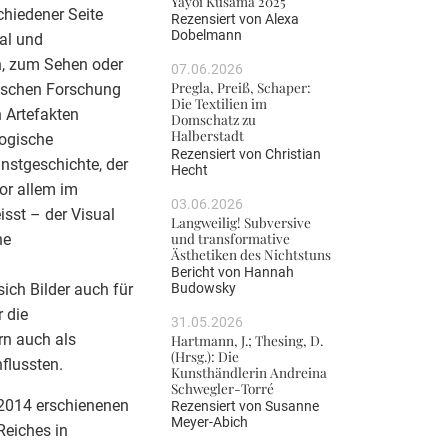
Yayoi Kusama 2025
chiedener Seite
Rezensiert von
Alexa
Dobelmann
al und
n, zum Sehen oder
07.06.2026
Pregla, Preiß, Schaper:
orischen Forschung
Die Textilien im
 Artefakten
Domschatz zu
Halberstadt
ogische
Rezensiert von
Christian
nstgeschichte, der
Hecht
vor allem im
03.06.2026
sst – der Visual
Langweilig! Subversive
und transformative
ne
Ästhetiken des Nichtstuns
Bericht von
Hannah
ich Bilder auch für
Budowsky
 die
31.05.2026
rn auch als
Hartmann, J.; Thesing, D.
(Hrsg.): Die
nflussten.
Kunsthändlerin Andreina
Schwegler-Torré
r 2014 erschienenen
Rezensiert von
Susanne
Meyer-Abich
Reiches in