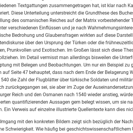
iedenen Textgattungen zusammengetragen hat, ist klar nach K
uriert. Diese Unterteilung unterstreicht die Grundthese des Buche
llung des osmanischen Reiches auf der Matrix vorbestehender Ty
nter verschiedenen Einflüssen und je nach Wahrnehmungsintere
rische Bedrohung und Glaubensfragen wirkten auf diese Darstel
tendiskurse über den Ursprung der Türken oder die frühneuzeitli
n, Prunkvollen und Exotischen. Im Großen lässt sich diese The
llziehen. Im Detail vermisst man allerdings bisweilen die Unte
tung mit Belegen und Beobachtungen. Um nur ein Beispiel zu 
n auf Seite 47 behauptet, dass nach dem Ende der Belagerung W
540 die Zahl der Flugblätter über türkische Soldaten und milit
ch zurückgegangen sei, sie aber im Zuge der Auseinandersetz
rger Reich und den Osmanen nach 1540 wieder anstieg, würde
lierten quantifizierenden Aussagen gern belegt wissen, um sie n
. Ein Verweis auf einzelne illustrierte Quellentexte kann dies nich
mgang mit den konkreten Bildern zeigt sich bezüglich der Nachv
he Schwierigkeit. Wie häufig bei geschichtswissenschaftlichem