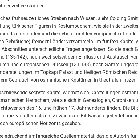
ühneuzeit verstanden.
lches frühneuzeitliches Streben nach Wissen, sieht Colding Smit
llung türkischer Figuren in Kostümbüchern, wie sie in der zweite
nderts entstanden und die neben Trachten europäischer Länder
ch Gebräuche) fremder Länder versammeln. Im fünften Kapitel 
 Abschnitten unterschiedliche Fragen angerissen. So die nach G
g (135-142), nach wechselseitigem Einfluss und Austausch v
turen und europäischen Drucken (131-133), nach Sammlungspra
darstellungen im Topkapı Palast und Heiligen Römischen Reic
em Gebrauch von osmanischen Kostümen in theatralen Inszeni
schließende sechste Kapitel widmet sich Darstellungen osmani
manischen Herrschern, wie sie sich in Genealogien, Chroniken 
chtswerken des 16. und frühen 17. Jahrhunderts finden. Die Bil
 dabei vor allem als ein Zuwachs an Bildwissen gedeutet und i
den europäischen Horizonts gesehen.
eindruckend umfangreiche Quellenmaterial, das die Autorin für 