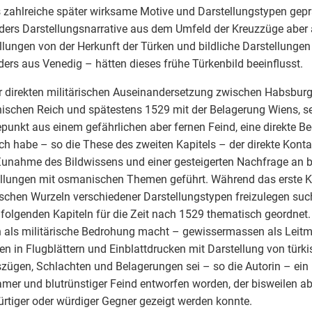
s zahlreiche später wirksame Motive und Darstellungstypen gep
ers Darstellungsnarrative aus dem Umfeld der Kreuzzüge aber
llungen von der Herkunft der Türken und bildliche Darstellungen 
ers aus Venedig – hätten dieses frühe Türkenbild beeinflusst.
r direkten militärischen Auseinandersetzung zwischen Habsbur
schen Reich und spätestens 1529 mit der Belagerung Wiens, se
unkt aus einem gefährlichen aber fernen Feind, eine direkte 
ch habe – so die These des zweiten Kapitels – der direkte Kont
Zunahme des Bildwissens und einer gesteigerten Nachfrage an b
llungen mit osmanischen Themen geführt. Während das erste Ka
ischen Wurzeln verschiedener Darstellungstypen freizulegen sucht
 folgenden Kapiteln für die Zeit nach 1529 thematisch geordnet.
 als militärische Bedrohung macht – gewissermassen als Leitm
len in Flugblättern und Einblattdrucken mit Darstellung von türk
zügen, Schlachten und Belagerungen sei – so die Autorin – ein 
mer und blutrünstiger Feind entworfen worden, der bisweilen ab
rtiger oder würdiger Gegner gezeigt werden konnte.