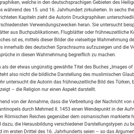
raphiken, welche in den deutschsprachigen Gebieten des Heili
s während des 15. und 16. Jahrhundert zirkulierten. In sechs t
ichteten Kapiteln zieht die Autorin Druckgraphiken unterschiedl
rschiedensten Verwendungszwecken heran. Sie untersucht beisp
lätter aus Buchpublikationen, Flugblätter oder frühneuzeitliche 
ches ist es, mittels dieser Bilder die vielseitige Wahrnehmung
s innerhalb des deutschen Sprachraums aufzuzeigen und die 
prüche in diesen Wahrnehmung begreiflich zu machen.
 als der etwas ungünstig gewählte Titel des Buches „Images of
steht also nicht die bildliche Darstellung des muslimischen Gla
hr untersucht die Autorin das frühneuzeitliche Bild des Türken, 
 zeigt – die Religion nur einen Aspekt darstellt.
end von der Annahme, dass die Verbreitung der Nachricht von 
ntinopels durch Mehmed II. 1453 einen Wendepunkt in der Auf
en Römischen Reiches gegenüber dem osmanischen markierte ha
l dazu, die Herausbildung verschiedener Darstellungstypen zu 
d im ersten Drittel des 16. Jahrhunderts seien – so das Argumen