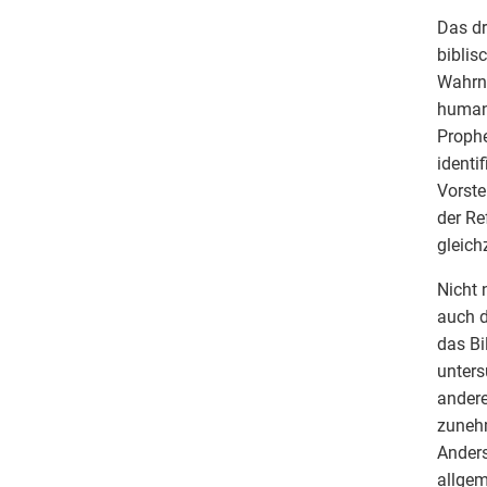
Das dr
biblis
Wahrne
humani
Prophe
identi
Vorste
der Re
gleich
Nicht 
auch 
das Bi
unters
andere
zuneh
Anders
allgem