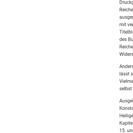
Druckg
Reiche
ausger
mit ve
Titelb
des Bu
Reiche
Widers
Anders
lässt 
Vielme
selbst
Ausgeh
Konsta
Heilig
Kapite
15. un