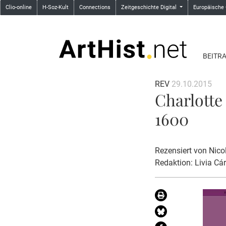
Clio-online
H-Soz-Kult
Connections
Zeitgeschichte Digital
Europäische
BEITR
REV
29.10.2015
Charlotte
1600
Rezensiert von
Nico
Redaktion: Livia Cá