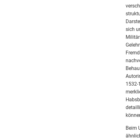
versch
strukt
Darste
sich u
Militä
Gelehr
Fremde
nachvo
Behaup
Autori
1532-1
merkli
Habsbu
detail
können
Beim U
ähnlic