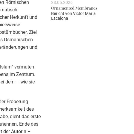
gen Römischen
28.05.2026
Ornamented Membranes
hematisch
Bericht von
Victor Maria
icher Herkunft und
Escalona
ielsweise
Kostümbücher. Ziel
 des Osmanischen
Veränderungen und
 Islam“ vermuten
ubens im Zentrum.
bei dem – wie sie
der Eroberung
merksamkeit des
be, dient das erste
benennen. Ende des
t der Autorin –