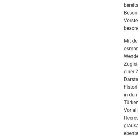
bereit
Besond
Vorste
besond
Mit de
osmani
Wendep
Zuglei
einer 
Darste
histor
in den
Türken
Vor al
Heeres
grausa
ebenbü