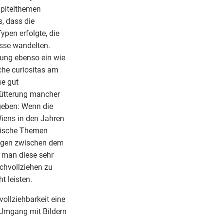
apitelthemen
s, dass die
pen erfolgte, die
sse wandelten.
lung ebenso ein wie
che curiositas am
se gut
rfütterung mancher
geben: Wenn die
iens in den Jahren
ärische Themen
ungen zwischen dem
 man diese sehr
achvollziehen zu
t leisten.
ollziehbarkeit eine
 Umgang mit Bildern