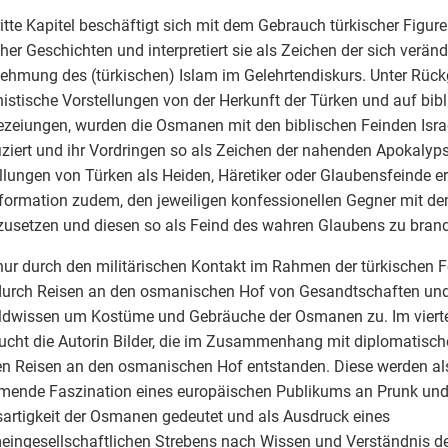
itte Kapitel beschäftigt sich mit dem Gebrauch türkischer Figuren
cher Geschichten und interpretiert sie als Zeichen der sich verän
hmung des (türkischen) Islam im Gelehrtendiskurs. Unter Rückg
stische Vorstellungen von der Herkunft der Türken und auf bibl
zeiungen, wurden die Osmanen mit den biblischen Feinden Is
fiziert und ihr Vordringen so als Zeichen der nahenden Apokalyps
llungen von Türken als Heiden, Häretiker oder Glaubensfeinde e
formation zudem, den jeweiligen konfessionellen Gegner mit de
zusetzen und diesen so als Feind des wahren Glaubens zu bra
nur durch den militärischen Kontakt im Rahmen der türkischen 
durch Reisen an den osmanischen Hof von Gesandtschaften un
ldwissen um Kostüme und Gebräuche der Osmanen zu. Im vierte
ucht die Autorin Bilder, die im Zusammenhang mit diplomatisc
n Reisen an den osmanischen Hof entstanden. Diese werden als
mende Faszination eines europäischen Publikums an Prunk und
artigkeit der Osmanen gedeutet und als Ausdruck eines
eingesellschaftlichen Strebens nach Wissen und Verständnis d