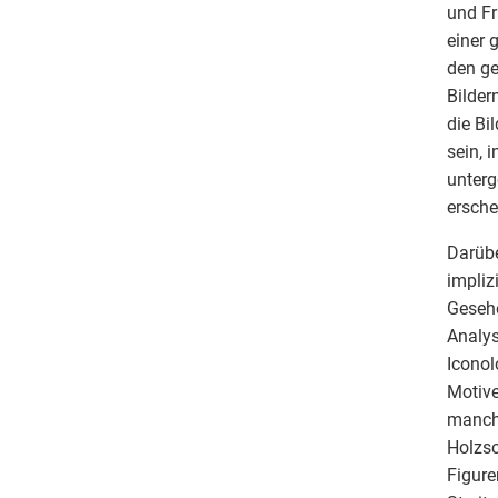
und Fr
einer 
den ge
Bilder
die Bi
sein, 
unterg
ersche
Darübe
impliz
Gesehe
Analys
Iconol
Motive
manch 
Holzsc
Figure