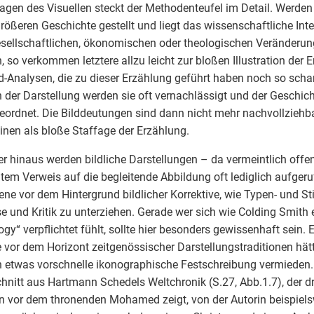
agen des Visuellen steckt der Methodenteufel im Detail. Werden 
größeren Geschichte gestellt und liegt das wissenschaftliche Int
sellschaftlichen, ökonomischen oder theologischen Veränderun
n, so verkommen letztere allzu leicht zur bloßen Illustration der
ld-Analysen, die zu dieser Erzählung geführt haben noch so sch
in der Darstellung werden sie oft vernachlässigt und der Geschic
eordnet. Die Bilddeutungen sind dann nicht mehr nachvollziehba
inen als bloße Staffage der Erzählung.
r hinaus werden bildliche Darstellungen – da vermeintlich offen
item Verweis auf die begleitende Abbildung oft lediglich aufgeru
ne vor dem Hintergrund bildlicher Korrektive, wie Typen- und Sti
e und Kritik zu unterziehen. Gerade wer sich wie Colding Smith 
ogy“ verpflichtet fühlt, sollte hier besonders gewissenhaft sein. 
 vor dem Horizont zeitgenössischer Darstellungstraditionen hätte
etwas vorschnelle ikonographische Festschreibung vermieden. 
hnitt aus Hartmann Schedels Weltchronik (S.27, Abb.1.7), der d
n vor dem thronenden Mohamed zeigt, von der Autorin beispiels