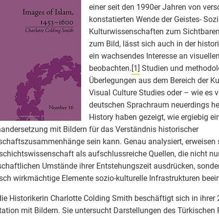
einer seit den 1990er Jahren von vers
konstatierten Wende der Geistes- Sozi
Kulturwissenschaften zum Sichtbare
zum Bild, lässt sich auch in der hist
ein wachsendes Interesse an visuellen
beobachten.
[1]
Studien und methodol
Überlegungen aus dem Bereich der Ku
Visual Culture Studies oder – wie es 
deutschen Sprachraum neuerdings hei
History haben gezeigt, wie ergiebig ei
andersetzung mit Bildern für das Verständnis historischer
schaftszusammenhänge sein kann. Genau analysiert, erweisen s
schichtswissenschaft als aufschlussreiche Quellen, die nicht nur
schaftlichen Umstände ihrer Entstehungszeit ausdrücken, sonde
isch wirkmächtige Elemente sozio-kulturelle Infrastrukturen beei
ie Historikerin Charlotte Colding Smith beschäftigt sich in ihre
tation mit Bildern. Sie untersucht Darstellungen des Türkischen 