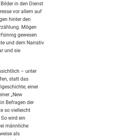
Bilder in den Dienst
eresse vor allem auf
gen hinter den
 Erzählung. Mögen
arfsinnig gewesen
hte und dem Narrativ
r und sie
sichtlich – unter
fen, statt das
lgeschichte, einer
einer „New
Ein Befragen der
 so vielleicht
So wird ein
rei männliche
weise als