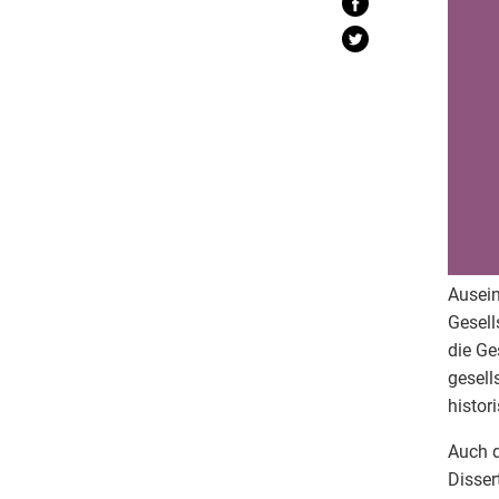
Ausein
Gesell
die Ge
gesell
histor
Auch d
Disser