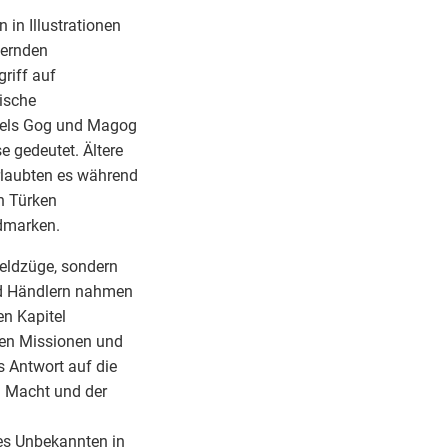
 in Illustrationen
dernden
riff auf
ische
raels Gog und Magog
e gedeutet. Ältere
rlaubten es während
n Türken
ndmarken.
Feldzüge, sondern
d Händlern nahmen
n Kapitel
hen Missionen und
 Antwort auf die
 Macht und der
es Unbekannten in