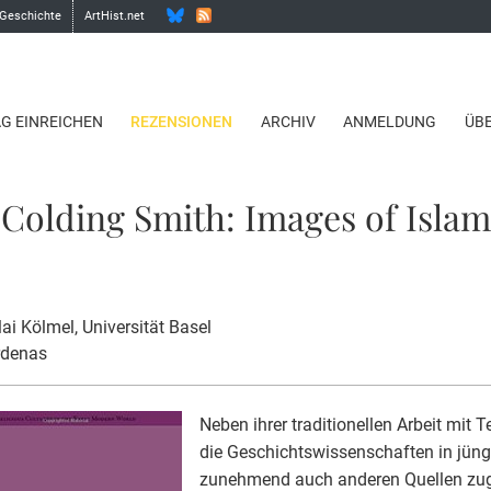
 Geschichte
ArtHist.net
AG EINREICHEN
REZENSIONEN
ARCHIV
ANMELDUNG
ÜB
 Colding Smith: Images of Islam
lai Kölmel
, Universität Basel
rdenas
Neben ihrer traditionellen Arbeit mit 
die Geschichtswissenschaften in jüngs
zunehmend auch anderen Quellen zu