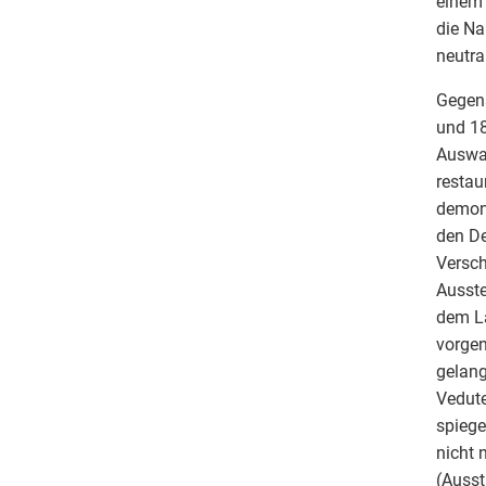
einem 
die Na
neutra
Gegens
und 18
Auswah
restau
demons
den De
Versch
Ausste
dem La
vorgen
gelang
Vedute
spiege
nicht 
(Ausst