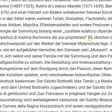
anino (1485?-1525), Rutilio di Lorenzo Manetti (1571-1639), Be
676) und einer Vielzahl von Bildern unbekannter Sieneser Künst
 in den Sälen neben weiteren Tafeln, Statuetten, Flachreliefs, e
hen Antiken, Majolika, Elfenbeinarbeiten und andere Preziosen 
inigte der Sammlung bislang einen „carattere ecleticco dipenden
opedica di matrice illuminista del suo proprietario“
[6]
, obschon d
schwerpunkt auf den Werken der Sieneser Malerschule liegt. 
e, wie ein aufgeklärter Herrscher, den Sienesen sein „Museum“, 
t, sich selbst und seiner Familie mit der Sammlung und dem Pa
adtgeschichte zu sichern. Die Gestaltung und Innenausstattung 
ellungsräume auf dem Rundgang durch den Palazzo, deren Nam
ten Künstlern ableiten, sind verschiedenen historistischen Stilen 
ndruck bestimmen: Der Salotto Botticelli (das Tondo ‚La Mad
‘ wird dem Umfeld Botticellis zugeschrieben) und der Salotto Stro
tto di gentiluomo‘ und ‚San Francesco in preghiera‘ hängen zur Zei
ausstellung) sind weitestgehend neobarock, der Salotto Bresci
e Camera della Regina klassizistisch (mit einem neoägyptische