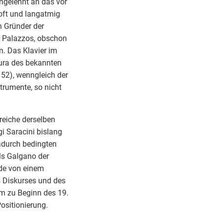
ngelehnt an das vor
 oft und langatmig
n Gründer der
s Palazzos, obschon
n. Das Klavier im
Aura des bekannten
 52), wenngleich der
rumente, so nicht
reiche derselben
i Saracini bislang
dadurch bedingten
ls Galgano der
ede von einem
s Diskurses und des
um zu Beginn des 19.
ositionierung.