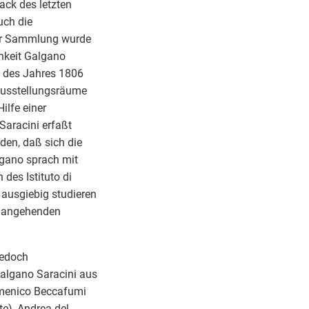
ack des letzten
uch die
 zur Sammlung wurde
hkeit Galgano
t des Jahres 1806
 Ausstellungsräume
Hilfe einer
Saracini erfaßt
den, daß sich die
lgano sprach mit
des Istituto di
 ausgiebig studieren
n angehenden
jedoch
Galgano Saracini aus
omenico Beccafumi
e), Andrea del