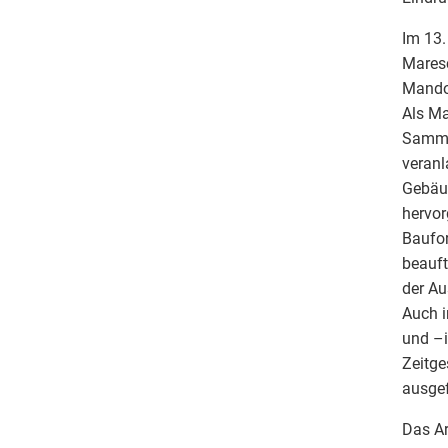
Im 13.
Maresc
Mandol
Als Ma
Samml
veranl
Gebäud
hervor
Baufor
beauft
der Au
Auch 
und –
Zeitge
ausgef
Das Ar