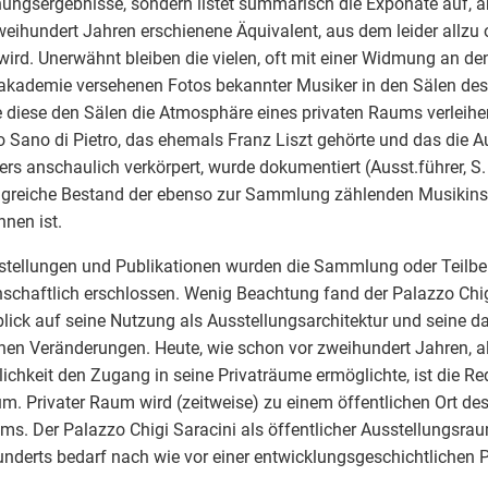
ungsergebnisse, sondern listet summarisch die Exponate auf, a
weihundert Jahren erschienene Äquivalent, aus dem leider allzu
t wird. Unerwähnt bleiben die vielen, oft mit einer Widmung an de
kademie versehenen Fotos bekannter Musiker in den Sälen de
 diese den Sälen die Atmosphäre eines privaten Raums verleihe
o Sano di Pietro, das ehemals Franz Liszt gehörte und das die 
ers anschaulich verkörpert, wurde dokumentiert (Ausst.führer, S.
reiche Bestand der ebenso zur Sammlung zählenden Musikinst
hnen ist.
stellungen und Publikationen wurden die Sammlung oder Teilbe
schaftlich erschlossen. Wenig Beachtung fand der Palazzo Chig
blick auf seine Nutzung als Ausstellungsarchitektur und seine 
hen Veränderungen. Heute, wie schon vor zweihundert Jahren, a
lichkeit den Zugang in seine Privaträume ermöglichte, ist die R
. Privater Raum wird (zeitweise) zu einem öffentlichen Ort de
ms. Der Palazzo Chigi Saracini als öffentlicher Ausstellungsra
nderts bedarf nach wie vor einer entwicklungsgeschichtlichen P