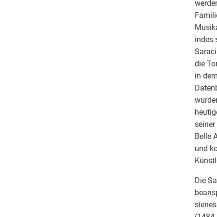
werden
Famili
Musika
indes 
Saraci
die To
in dem
Datenb
wurden
heutig
seiner
Belle 
und k
Künstl
Die Sa
beansp
sienes
(1484-