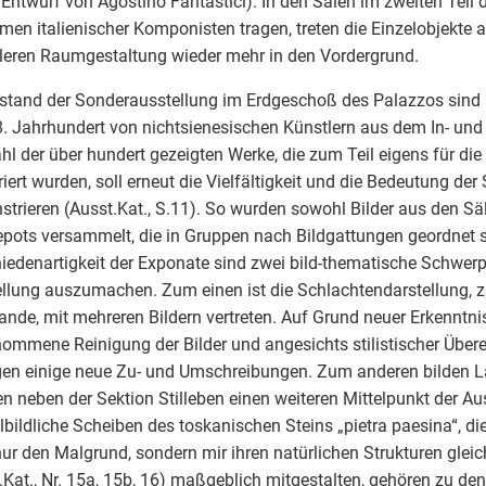
Entwurf von Agostino Fantastici). In den Sälen im zweiten Teil d
men italienischer Komponisten tragen, treten die Einzelobjekte 
leren Raumgestaltung wieder mehr in den Vordergrund.
tand der Sonderausstellung im Erdgeschoß des Palazzos sind 
. Jahrhundert von nichtsienesischen Künstlern aus dem In- und
l der über hundert gezeigten Werke, die zum Teil eigens für die
riert wurden, soll erneut die Vielfältigkeit und die Bedeutung d
trieren (Ausst.Kat., S.11). So wurden sowohl Bilder aus den Sä
pots versammelt, die in Gruppen nach Bildgattungen geordnet s
iedenartigkeit der Exponate sind zwei bild-thematische Schwerp
llung auszumachen. Zum einen ist die Schlachtendarstellung, 
nde, mit mehreren Bildern vertreten. Auf Grund neuer Erkenntni
ommene Reinigung der Bilder und angesichts stilistischer Übe
en einige neue Zu- und Umschreibungen. Zum anderen bilden 
n neben der Sektion Stilleben einen weiteren Mittelpunkt der Au
lbildliche Scheiben des toskanischen Steins „pietra paesina“, d
nur den Malgrund, sondern mir ihren natürlichen Strukturen gleich
.Kat., Nr. 15a, 15b, 16) maßgeblich mitgestalten, gehören zu den