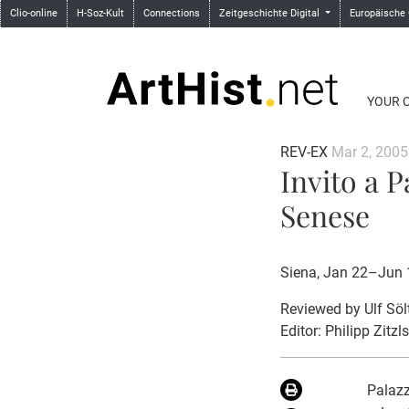
Clio-online
H-Soz-Kult
Connections
Zeitgeschichte Digital
Europäische
YOUR 
REV-EX
Mar 2, 2005
Invito a P
Senese
Siena, Jan 22–Jun 
Reviewed by
Ulf Söl
Editor: Philipp Zitzl
Palazz