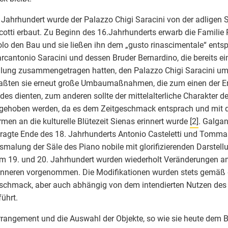
 Jahrhundert wurde der Palazzo Chigi Saracini von der adligen 
otti erbaut. Zu Beginn des 16.Jahrhunderts erwarb die Familie 
o den Bau und sie ließen ihn dem „gusto rinascimentale“ ents
rcantonio Saracini und dessen Bruder Bernardino, die bereits e
ung zusammengetragen hatten, den Palazzo Chigi Saracini um
aßten sie erneut große Umbaumaßnahmen, die zum einen der E
es dienten, zum anderen sollte der mittelalterliche Charakter de
gehoben werden, da es dem Zeitgeschmack entsprach und mit 
men an die kulturelle Blütezeit Sienas erinnert wurde
[2]
. Galgan
ragte Ende des 18. Jahrhunderts Antonio Casteletti und Tomma
smalung der Säle des Piano nobile mit glorifizierenden Darstell
im 19. und 20. Jahrhundert wurden wiederholt Veränderungen
inneren vorgenommen. Die Modifikationen wurden stets gemäß
schmack, aber auch abhängig von dem intendierten Nutzen de
ührt.
rangement und die Auswahl der Objekte, so wie sie heute dem B