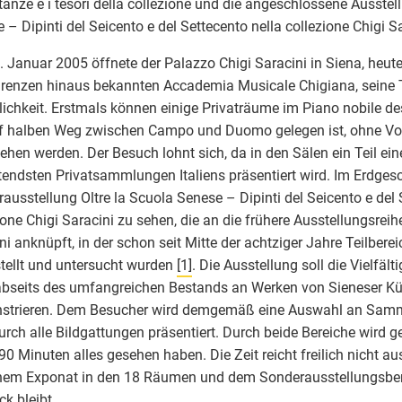
tanze e i tesori della collezione und die angeschlossene Ausstell
 – Dipinti del Seicento e del Settecento nella collezione Chigi Sa
 Januar 2005 öffnete der Palazzo Chigi Saracini in Siena, heute 
renzen hinaus bekannten Accademia Musicale Chigiana, seine 
lichkeit. Erstmals können einige Privaträume im Piano nobile d
uf halben Weg zwischen Campo und Duomo gelegen ist, ohne V
ehen werden. Der Besuch lohnt sich, da in den Sälen ein Teil ein
endsten Privatsammlungen Italiens präsentiert wird. Im Erdgesc
ausstellung Oltre la Scuola Senese – Dipinti del Seicento e del 
ione Chigi Saracini zu sehen, die an die frühere Ausstellungsreih
ni anknüpft, in der schon seit Mitte der achtziger Jahre Teilber
tellt und untersucht wurden
[1]
. Die Ausstellung soll die Vielfä
bseits des umfangreichen Bestands an Werken von Sieneser Kü
strieren. Dem Besucher wird demgemäß eine Auswahl an Samm
urch alle Bildgattungen präsentiert. Durch beide Bereiche wird
 90 Minuten alles gesehen haben. Die Zeit reicht freilich nicht a
em Exponat in den 18 Räumen und dem Sonderausstellungsbere
ck bleibt.