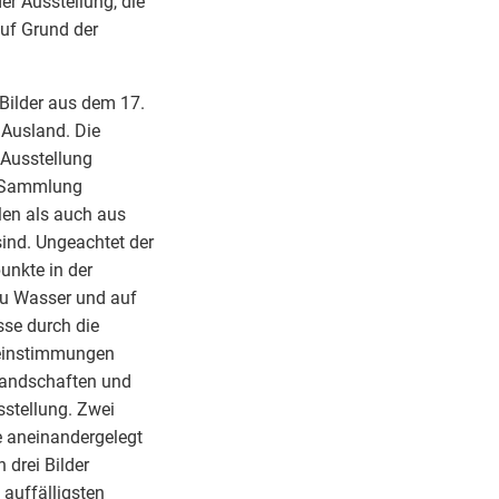
er Ausstellung, die
auf Grund der
Bilder aus dem 17.
 Ausland. Die
 Ausstellung
er Sammlung
len als auch aus
ind. Ungeachtet der
unkte in der
zu Wasser und auf
sse durch die
reinstimmungen
Landschaften und
sstellung. Zwei
ie aneinandergelegt
 drei Bilder
 auffälligsten