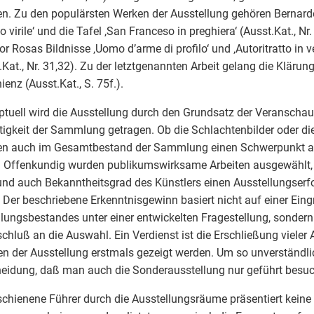
en. Zu den populärsten Werken der Ausstellung gehören Bernardo
to virile‘ und die Tafel ‚San Franceso in preghiera‘ (Ausst.Kat., Nr
or Rosas Bildnisse ‚Uomo d’arme di profilo‘ und ‚Autoritratto in ve
.Kat., Nr. 31,32). Zu der letztgenannten Arbeit gelang die Klärun
ienz (Ausst.Kat., S. 75f.).
tuell wird die Ausstellung durch den Grundsatz der Veranschau
ltigkeit der Sammlung getragen. Ob die Schlachtenbilder oder d
en auch im Gesamtbestand der Sammlung einen Schwerpunkt a
. Offenkundig wurden publikumswirksame Arbeiten ausgewählt, 
und auch Bekanntheitsgrad des Künstlers einen Ausstellungserfo
. Der beschriebene Erkenntnisgewinn basiert nicht auf einer Ein
ngsbestandes unter einer entwickelten Fragestellung, sondern 
chluß an die Auswahl. Ein Verdienst ist die Erschließung vieler A
 der Ausstellung erstmals gezeigt werden. Um so unverständlic
eidung, daß man auch die Sonderausstellung nur geführt besu
schienene Führer durch die Ausstellungsräume präsentiert keine