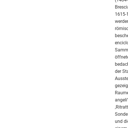
Bresci
1615-1
werden
römisc
besche
encicl
Sammel
öffnet
bedach
der St
Ausst
gezeig
Raumei
angeli
‚Ritra
Sonder
und di