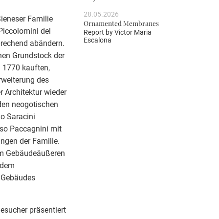
28.05.2026
Sieneser Familie
Ornamented Membranes
Piccolomini del
Report by
Victor Maria
Escalona
prechend abändern.
inen Grundstock der
 1770 kauften,
rweiterung des
r Architektur wieder
den neogotischen
o Saracini
so Paccagnini mit
ungen der Familie.
 am Gebäudeäußeren
 dem
s Gebäudes
esucher präsentiert