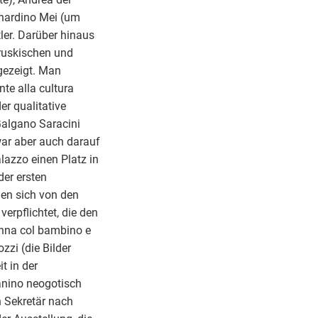
rnardino Mei (um
ler. Darüber hinaus
truskischen und
gezeigt. Man
te alla cultura
er qualitative
Galgano Saracini
war aber auch darauf
lazzo einen Platz in
der ersten
en sich von den
verpflichtet, die den
onna col bambino e
zzi (die Bilder
t in der
anino neogotisch
n Sekretär nach