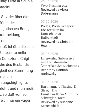
ung: Oltre la Scuola
25.06.2026
Yayoi Kusama 2025
racini.
Reviewed by
Alexa
Dobelmann
Sitz der über die
07.06.2026
Türen der
Pregla, Preiß, Schaper:
es gotischen Baus,
Die Textilien im
Domschatz zu
oranmeldung
Halberstadt
er der
Reviewed by
Christian
Hecht
hoß ist überdies die
Settecento nella
03.06.2026
Langweilig! Subversive
e Collezione Chigi-
und transformative
eiche des Bestands
Ästhetiken des Nichtstuns
Report by
Hannah
ltigkeit der Sammlung
Budowsky
nstlern
31.05.2026
lungshighlights
Hartmann, J.; Thesing, D.
 geführt und man muß
(Hrsg.): Die
Kunsthändlerin Andreina
us, so daß von so
Schwegler-Torré
ich nur ein vager
Reviewed by
Susanne
Meyer-Abich