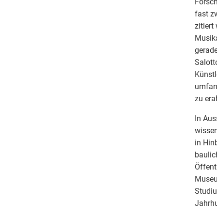
Forsch
fast z
zitier
Musika
gerade
Salott
Künstl
umfang
zu era
In Aus
wissen
in Hin
baulic
Öffent
Museum
Studiu
Jahrhu