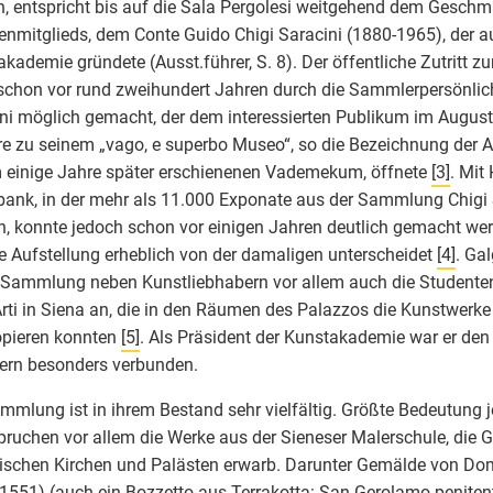
, entspricht bis auf die Sala Pergolesi weitgehend dem Geschm
enmitglieds, dem Conte Guido Chigi Saracini (1880-1965), der a
kademie gründete (Ausst.führer, S. 8). Der öffentliche Zutritt
schon vor rund zweihundert Jahren durch die Sammlerpersönlic
ni möglich gemacht, der dem interessierten Publikum im Augus
re zu seinem „vago, e superbo Museo“, so die Bezeichnung der
 einige Jahre später erschienenen Vademekum, öffnete
[3]
. Mit 
ank, in der mehr als 11.000 Exponate aus der Sammlung Chigi 
, konnte jedoch schon vor einigen Jahren deutlich gemacht wer
e Aufstellung erheblich von der damaligen unterscheidet
[4]
. Ga
 Sammlung neben Kunstliebhabern vor allem auch die Studenten 
Arti in Siena an, die in den Räumen des Palazzos die Kunstwerke
opieren konnten
[5]
. Als Präsident der Kunstakademie war er de
ern besonders verbunden.
mmlung ist in ihrem Bestand sehr vielfältig. Größte Bedeutung 
ruchen vor allem die Werke aus der Sieneser Malerschule, die 
ischen Kirchen und Palästen erwarb. Darunter Gemälde von D
1551) (auch ein Bozzetto aus Terrakotta: San Gerolamo penitent