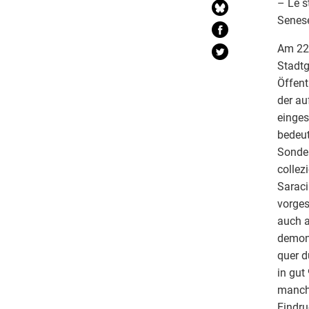
– Le s
Senese
Am 22.
Stadtg
Öffent
der a
einges
bedeut
Sonder
collez
Saraci
vorges
auch a
demon
quer d
in gut
manch
Eindru