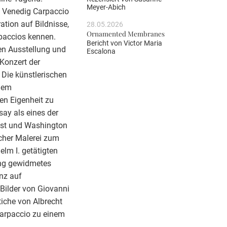
Meyer-Abich
 Venedig Carpaccio
ration auf Bildnisse,
28.05.2026
Ornamented Membranes
rpaccios kennen.
Bericht von
Victor Maria
ten Ausstellung und
Escalona
Konzert der
Die künstlerischen
inem
en Eigenheit zu
say als eines der
est und Washington
cher Malerei zum
lm I. getätigten
ung gewidmetes
nz auf
Bilder von Giovanni
tiche von Albrecht
Carpaccio zu einem