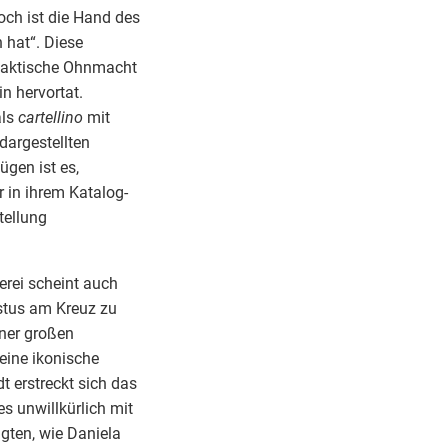
och ist die Hand des
 hat“. Diese
e faktische Ohnmacht
n hervortat.
als
cartellino
mit
 dargestellten
gen ist es,
r in ihrem Katalog-
tellung
erei scheint auch
stus am Kreuz zu
iner großen
eine ikonische
t erstreckt sich das
s unwillkürlich mit
igten, wie Daniela