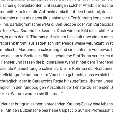
pischen giebelbekrönten Einfassungen solcher Altarbilder nac
architektur lenkt die Aufmerksamkeit auf den Umstand, dass di
ektur hier nicht als deren illusionistische Fortführung konzipiert i
llinis paradigmatischer
Pala di San Giobbe
oder von Carpaccios 
affene
Pala Sanudo
her kennen. Doch wird im Bild die architekt
, in dem der Hl. Thomas auf seinem Lesepult über einem nach
schrank thront, auf ästhetisch irritierende Weise verunklärt: W
immlische Madonnenerscheinung und eine unter ihr von etwas 
ber die ganze Breite des Bildes gehaltene Stoffbahn verdecken d
 Fenster und lassen die bildparallele Wand hinter dem Throne
psidiale Ausbuchtung erscheinen. Die im Rahmen der Restaur
otreflektografie hat nun zum Vorschein gebracht, dass es sich b
hträglich, aber in Carpaccios Regie hinzugefügte Übermalungen
nglich in den rundbogigen Abschluss der Fenster zu sehenden 
ecken. Warum wurden sie übermalt?
 Neuner bringt in seinem anregenden Katalog-Essay eine lebens
iel: Mit den Butzenscheiben habe Carpaccio auf die Profession 