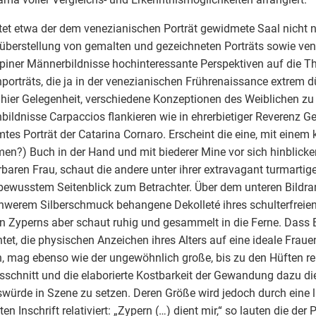
tet etwa der dem venezianischen Porträt gewidmete Saal nicht n
berstellung von gemalten und gezeichneten Porträts sowie ven
piner Männerbildnisse hochinteressante Perspektiven auf die Th
porträts, die ja in der venezianischen Frührenaissance extrem d
hier Gelegenheit, verschiedene Konzeptionen des Weiblichen zu 
bildnisse Carpaccios flankieren wie in ehrerbietiger Reverenz Gen
tes Porträt der Catarina Cornaro. Erscheint die eine, mit einem
en?) Buch in der Hand und mit biederer Mine vor sich hinblick
rbaren Frau, schaut die andere unter ihrer extravagant turmartige
bewusstem Seitenblick zum Betrachter. Über dem unteren Bildra
hwerem Silberschmuck behangene Dekolleté ihres schulterfreien
n Zyperns aber schaut ruhig und gesammelt in die Ferne. Dass B
htet, die physischen Anzeichen ihres Alters auf eine ideale Frau
n, mag ebenso wie der ungewöhnlich große, bis zu den Hüften r
sschnitt und die elaborierte Kostbarkeit der Gewandung dazu die
würde in Szene zu setzen. Deren Größe wird jedoch durch eine l
en Inschrift relativiert: „Zypern (…) dient mir,“ so lauten die der 