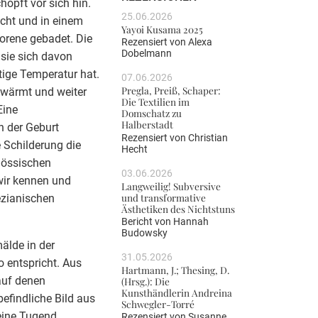
höpft vor sich hin.
25.06.2026
icht und in einem
Yayoi Kusama 2025
orene gebadet. Die
Rezensiert von
Alexa
Dobelmann
 sie sich davon
tige Temperatur hat.
07.06.2026
Pregla, Preiß, Schaper:
ewärmt und weiter
Die Textilien im
Eine
Domschatz zu
Halberstadt
h der Geburt
Rezensiert von
Christian
 Schilderung die
Hecht
nössischen
03.06.2026
 wir kennen und
Langweilig! Subversive
und transformative
ezianischen
Ästhetiken des Nichtstuns
Bericht von
Hannah
Budowsky
älde in der
31.05.2026
o entspricht. Aus
Hartmann, J.; Thesing, D.
auf denen
(Hrsg.): Die
Kunsthändlerin Andreina
befindliche Bild aus
Schwegler-Torré
eine Tugend.
Rezensiert von
Susanne