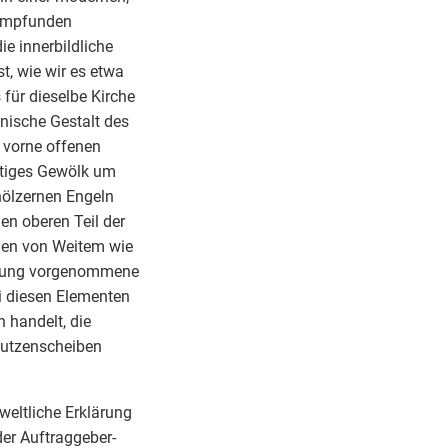
hempfunden
e innerbildliche
st, wie wir es etwa
für dieselbe Kirche
onische Gestalt des
 vorne offenen
attiges Gewölk um
hölzernen Engeln
en oberen Teil der
nden von Weitem wie
ierung vorgenommene
ei diesen Elementen
 handelt, die
Butzenscheiben
weltliche Erklärung
der Auftraggeber-