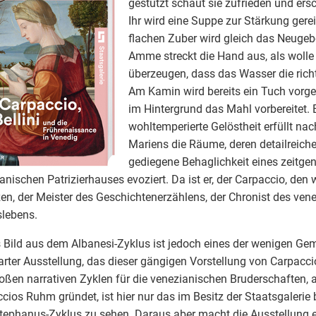
gestützt schaut sie zufrieden und ersc
Ihr wird eine Suppe zur Stärkung gere
flachen Zuber wird gleich das Neugeb
Amme streckt die Hand aus, als wolle
überzeugen, dass das Wasser die rich
Am Kamin wird bereits ein Tuch vorg
im Hintergrund das Mahl vorbereitet. 
wohltemperierte Gelöstheit erfüllt nac
Mariens die Räume, deren detailreiche
gediegene Behaglichkeit eines zeitge
anischen Patrizierhauses evoziert. Da ist er, der Carpaccio, den
en, der Meister des Geschichtenerzählens, der Chronist des ven
slebens.
 Bild aus dem Albanesi-Zyklus ist jedoch eines der wenigen Gem
arter Ausstellung, das dieser gängigen Vorstellung von Carpacci
oßen narrativen Zyklen für die venezianischen Bruderschaften, 
cios Ruhm gründet, ist hier nur das im Besitz der Staatsgalerie 
ephanus-Zyklus zu sehen. Daraus aber macht die Ausstellung 