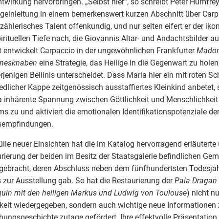
wirkung hervorbringen. „Selbst hier“, so schreibt Peter Humfrey
geinleitung in einem bemerkenswert kurzen Abschnitt über Carpa
rzählerisches Talent offenkundig, und nur selten eifert er der ik
irituellen Tiefe nach, die Giovannis Altar- und Andachtsbilder a
t entwickelt Carpaccio in der ungewöhnlichen Frankfurter
Madon
nesknaben
eine Strategie, das Heilige in die Gegenwart zu holen,
rjenigen Bellinis unterscheidet. Dass Maria hier ein mit roten S
edlicher Kappe zeitgenössisch ausstaffiertes Kleinkind anbetet, 
inhärente Spannung zwischen Göttlichkeit und Menschlichkeit
s zu und aktiviert die emotionalen Identifikationspotenziale de
gsempfindungen.
ülle neuer Einsichten hat die im Katalog hervorragend erläutert
rierung der beiden im Besitz der Staatsgalerie befindlichen Ge
gebracht, deren Abschluss neben dem fünfhundertsten Todesjah
 zur Ausstellung gab. So hat die Restaurierung der
Pala Dragan
uin mit den heiligen Markus und Ludwig von Toulouse
) nicht nu
keit wiedergegeben, sondern auch wichtige neue Informationen z
hungsgeschichte zutage gefördert. Ihre effektvolle Präsentation