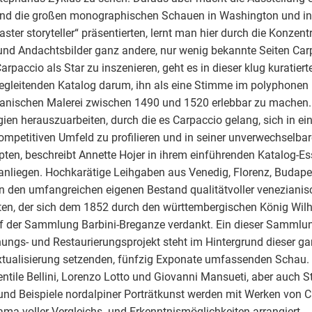
nd die großen monographischen Schauen in Washington und in
aster storyteller“ präsentierten, lernt man hier durch die Konzent
 und Andachtsbilder ganz andere, nur wenig bekannte Seiten Ca
Carpaccio als Star zu inszenieren, geht es in dieser klug kuratier
gleitenden Katalog darum, ihn als eine Stimme im polyphonen 
anischen Malerei zwischen 1490 und 1520 erlebbar zu machen. 
gien herauszuarbeiten, durch die es Carpaccio gelang, sich in e
mpetitiven Umfeld zu profilieren und in seiner unverwechselbar
ten, beschreibt Annette Hojer in ihrem einführenden Katalog-Es
nliegen. Hochkarätige Leihgaben aus Venedig, Florenz, Budap
n den umfangreichen eigenen Bestand qualitätvoller venezianis
en, der sich dem 1852 durch den württembergischen König Wilhe
f der Sammlung Barbini-Breganze verdankt. Ein dieser Samml
ungs- und Restaurierungsprojekt steht im Hintergrund dieser ga
tualisierung setzenden, fünfzig Exponate umfassenden Schau. 
ntile Bellini, Lorenzo Lotto und Giovanni Mansueti, aber auch S
und Beispiele nordalpiner Porträtkunst werden mit Werken von 
ma voller Vergleichs- und Erkenntnismöglichkeiten arrangiert.