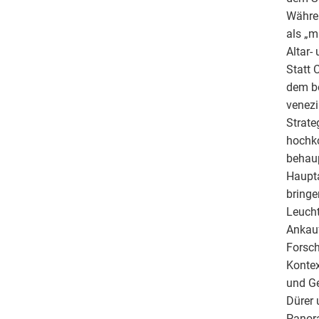
Währe
als „m
Altar-
Statt 
dem be
venezi
Strate
hochko
behaup
Haupta
bringe
Leucht
Ankau
Forsch
Kontex
und Ge
Dürer 
Panora