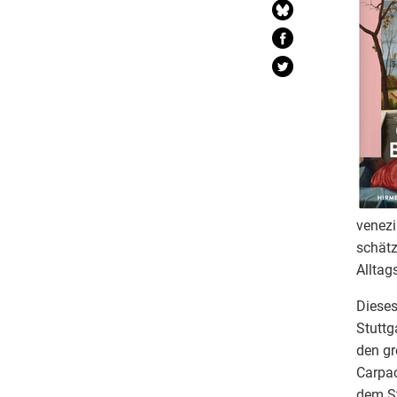
venezi
schätz
Alltag
Dieses
Stuttg
den gr
Carpac
dem St