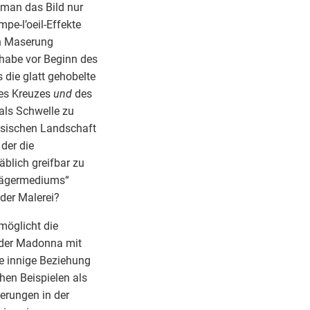
 man das Bild nur
pe-l’oeil-Effekte
en Maserung
i habe vor Beginn des
die glatt gehobelte
 des Kreuzes
und
des
als Schwelle zu
össischen Landschaft
 der die
äblich greifbar zu
Trägermediums“
der Malerei?
möglicht die
 der Madonna mit
ie innige Beziehung
hen Beispielen als
erungen in der