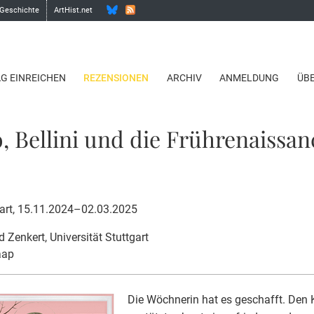
 Geschichte
ArtHist.net
AG EINREICHEN
REZENSIONEN
ARCHIV
ANMELDUNG
ÜB
, Bellini und die Frührenaissan
gart, 15.11.2024–02.03.2025
id Zenkert
, Universität Stuttgart
aap
Die Wöchnerin hat es geschafft. Den 