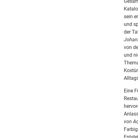
Gesamt
Katalo
sein e
und sp
der Ta
Johan
von de
und ni
Thema 
Kostüm
Allta
Eine F
Restau
hervor
Anlass
von Aq
Farbig
Entste