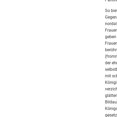
So bie
Gegenü
nordal
Frauen
geben 
Frauen
berühm
(fromm
der eh
selbst
mit sc
Königi
verzic
glätte
Bildau
Königs
gesetzt