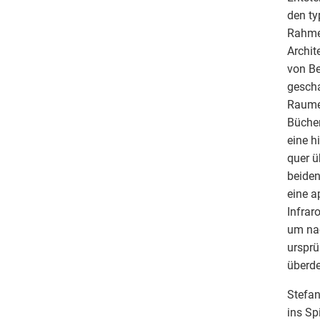
den ty
Rahmen
Archit
von Be
gesch
Raumes
Bücher
eine h
quer ü
beiden
eine a
Infrar
um nac
ursprü
überd
Stefan
ins Sp