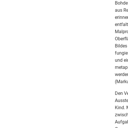
Bohde 
aus Re
erinne
entfal
Malpro
Oberfl
Bildes
fungie
und ei
metaph
werden
(Marku
Den Ve
Ausste
Kind. 
zwisch
Aufgab