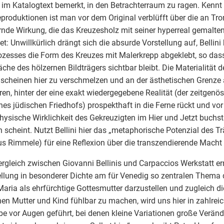
im Katalogtext bemerkt, in den Betrachterraum zu ragen. Kennt
produktionen ist man vor dem Original verblüfft über die an Trom
rnde Wirkung, die das Kreuzesholz mit seiner hyperreal gemalt
tet: Unwillkürlich drängt sich die absurde Vorstellung auf, Bellin
zesses die Form des Kreuzes mit Malerkrepp abgeklebt, so dass 
äche des hölzernen Bildträgers sichtbar bleibt. Die Materialität
 scheinen hier zu verschmelzen und an der ästhetischen Grenze 
ren, hinter der eine exakt wiedergegebene Realität (der zeitgen
nes jüdischen Friedhofs) prospekthaft in die Ferne rückt und vor
ysische Wirklichkeit des Gekreuzigten im Hier und Jetzt buchst
 scheint. Nutzt Bellini hier das „metaphorische Potenzial des 
s Rimmele) für eine Reflexion über die transzendierende Macht 
rgleich zwischen Giovanni Bellinis und Carpaccios Werkstatt er
llung in besonderer Dichte am für Venedig so zentralen Thema
Maria als ehrfürchtige Gottesmutter darzustellen und zugleich d
en Mutter und Kind fühlbar zu machen, wird uns hier in zahlreic
e vor Augen geführt, bei denen kleine Variationen große Veränd