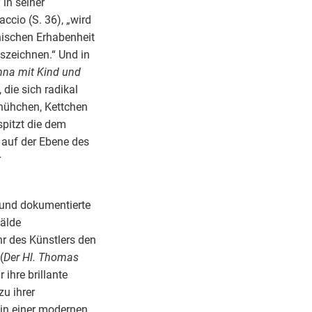
 in seiner
ccio (S. 36), „wird
onischen Erhabenheit
uszeichnen.“ Und in
na mit Kind und
 die sich radikal
chühchen, Kettchen
spitzt die dem
 auf der Ebene des
r
e und dokumentierte
mälde
r des Künstlers den
(
Der Hl. Thomas
r ihre brillante
u ihrer
 in einer modernen,