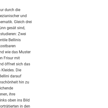
ur durch die
ezianischer und
ematik. Gleich drei
ünn gesät sind,
studieren: Zwei
tile Bellinis
 kostbaren
end wie das Muster
n Frisur mit
nd öffnet sich das
 Kleides. Die
ellini darauf
enschönheit hin zu
eichende
nen, ihre
inks oben ins Bild
Porträtierten in den