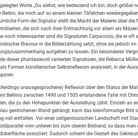
elegten Worte „Du siehst, wie bedeutend ich bin, doch größer n
e Bellini, die mich auf so einem kleinen Täfelchen wiedergegeben
ümliche Form der Signatur stellt die Macht der Malerei über di
rträtierten, die sich nach ihrer Entmachtung vor allem als Mäzeni
e noch interessanter sind die Signaturen Carpaccios, die er oft 
onistischer Bravour in die Bilderzählung setzt, ohne sie jedoch im
ungszusammenhang aufgehen zu lassen. Ein besonderes Vergnü
ele dieser phantasievoll variierten Signaturen, die Rebecca Mülle
als Formen künstlerischer Selbstreflexion analysiert, in der Auss
spüren.
allerdings unausgesprochene) Reflexion über den Status der Mal
ni Bellinis zwischen 1490 und 1505 entstandene Tafel mit Chri
ten, die zu den Höhepunkten der Ausstellung zählt. Einzeln an e
blau gestrichenen Wand gehängt, kann das kleinformatige Bild s
g voll entfalten. Vor einer zeitgenössischen Landschaft mit Stad
bildparallel vom unteren bis zum oberen Bildrand, so dass man e
ldoberfläche assoziiert. Dadurch scheint die Gestalt des Gekreuz