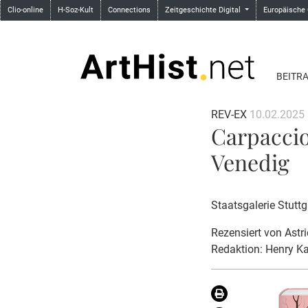
Clio-online
H-Soz-Kult
Connections
Zeitgeschichte Digital
Europäische
BEITR
REV-EX
10.02.2025
Carpaccio
Venedig
Staatsgalerie Stutt
Rezensiert von
Astr
Redaktion: Henry K