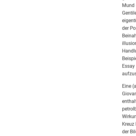
Mund g
Gentil
eigent
der Po
Beinah
illusi
Handl
Beispi
Essay 
aufzu
Eine (
Giovan
enthal
petrol
Wirkun
Kreuz 
der Bi