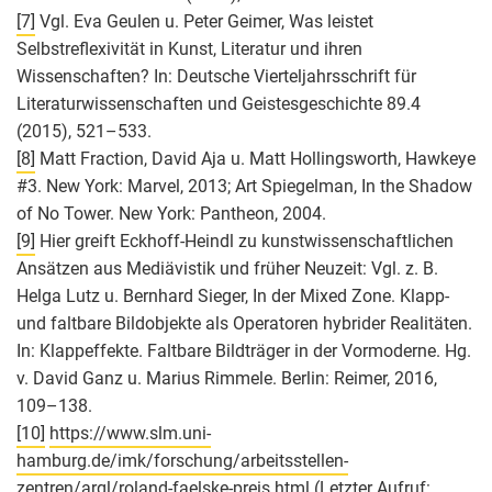
[7]
Vgl. Eva Geulen u. Peter Geimer, Was leistet
Selbstreflexivität in Kunst, Literatur und ihren
Wissenschaften? In: Deutsche Vierteljahrsschrift für
Literaturwissenschaften und Geistesgeschichte 89.4
(2015), 521–533.
[8]
Matt Fraction, David Aja u. Matt Hollingsworth, Hawkeye
#3. New York: Marvel, 2013; Art Spiegelman, In the Shadow
of No Tower. New York: Pantheon, 2004.
[9]
Hier greift Eckhoff-Heindl zu kunstwissenschaftlichen
Ansätzen aus Mediävistik und früher Neuzeit: Vgl. z. B.
Helga Lutz u. Bernhard Sieger, In der Mixed Zone. Klapp-
und faltbare Bildobjekte als Operatoren hybrider Realitäten.
In: Klappeffekte. Faltbare Bildträger in der Vormoderne. Hg.
v. David Ganz u. Marius Rimmele. Berlin: Reimer, 2016,
109–138.
[10]
https://www.slm.uni-
hamburg.de/imk/forschung/arbeitsstellen-
zentren/argl/roland-faelske-preis.html
(Letzter Aufruf: