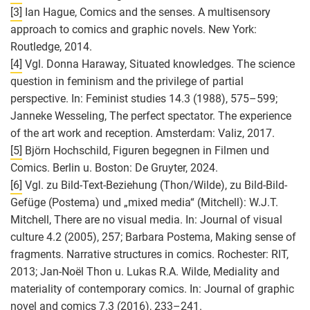
[3]
Ian Hague, Comics and the senses. A multisensory
approach to comics and graphic novels. New York:
Routledge, 2014.
[4]
Vgl. Donna Haraway, Situated knowledges. The science
question in feminism and the privilege of partial
perspective. In: Feminist studies 14.3 (1988), 575–599;
Janneke Wesseling, The perfect spectator. The experience
of the art work and reception. Amsterdam: Valiz, 2017.
[5]
Björn Hochschild, Figuren begegnen in Filmen und
Comics. Berlin u. Boston: De Gruyter, 2024.
[6]
Vgl. zu Bild-Text-Beziehung (Thon/Wilde), zu Bild-Bild-
Gefüge (Postema) und „mixed media“ (Mitchell): W.J.T.
Mitchell, There are no visual media. In: Journal of visual
culture 4.2 (2005), 257; Barbara Postema, Making sense of
fragments. Narrative structures in comics. Rochester: RIT,
2013; Jan-Noël Thon u. Lukas R.A. Wilde, Mediality and
materiality of contemporary comics. In: Journal of graphic
novel and comics 7.3 (2016), 233–241.