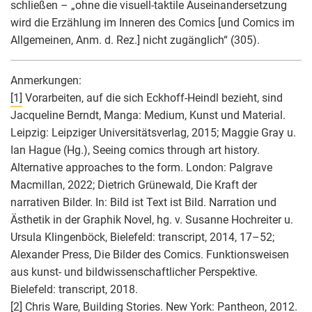
schließen – „ohne die visuell-taktile Auseinandersetzung
wird die Erzählung im Inneren des Comics [und Comics im
Allgemeinen, Anm. d. Rez.] nicht zugänglich“ (305).
Anmerkungen:
[1]
Vorarbeiten, auf die sich Eckhoff-Heindl bezieht, sind
Jacqueline Berndt, Manga: Medium, Kunst und Material.
Leipzig: Leipziger Universitätsverlag, 2015; Maggie Gray u.
Ian Hague (Hg.), Seeing comics through art history.
Alternative approaches to the form. London: Palgrave
Macmillan, 2022; Dietrich Grünewald, Die Kraft der
narrativen Bilder. In: Bild ist Text ist Bild. Narration und
Ästhetik in der Graphik Novel, hg. v. Susanne Hochreiter u.
Ursula Klingenböck, Bielefeld: transcript, 2014, 17–52;
Alexander Press, Die Bilder des Comics. Funktionsweisen
aus kunst- und bildwissenschaftlicher Perspektive.
Bielefeld: transcript, 2018.
[2]
Chris Ware, Building Stories. New York: Pantheon, 2012.