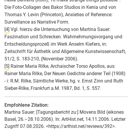
Die Foto-Collagen des Bakor Studios in Kenia und von
Thomas Y. Levin (Princeton), Anxieties of Reference:
Surveillance as Narrative Form.
[4]
Vgl. hierzu die Untersuchung von Martina Sauer:
Faszination und Schrecken. Wahrnehmungsvorgang und
Entscheidungsprozeß im Werk Anselm Kiefers, in:
Zeitschrift für Ästhetik und Allgemeine Kunstwissenschaft,
51/2, S. 183-210, (November 2006).
[5]
Rainer Maria Rilke, Archaischer Torso Apollos, aus:
Rainer Maria Rilke, Der Neuen Gedichte anderer Teil (1908)
- i: R.M. Rilke, Sämtliche Werke, hg. v. Ernst Zinn und Ruth
Sieber-Rilke, Frankfurt a.M. 1987, Bd. 1, S. 557.
Empfohlene Zitation:
Martina Sauer
: [Tagungsbericht zu:] Movens Bild (eikones
Basel, 26.–28.10.2006). In: ArtHist.net, 14.11.2006. Letzter
Zugriff 07.08.2026. <https://arthist.net/reviews/392>.