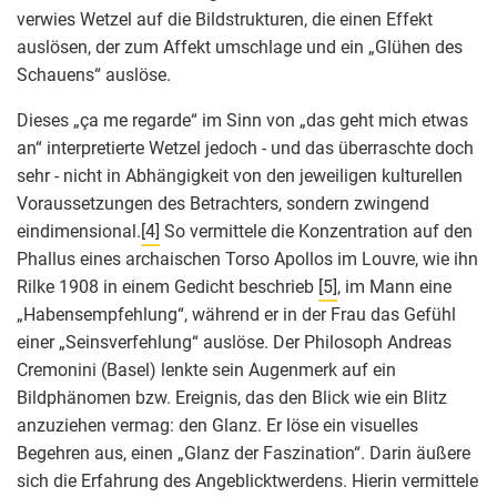
verwies Wetzel auf die Bildstrukturen, die einen Effekt
auslösen, der zum Affekt umschlage und ein „Glühen des
Schauens“ auslöse.
Dieses „ça me regarde“ im Sinn von „das geht mich etwas
an“ interpretierte Wetzel jedoch - und das überraschte doch
sehr - nicht in Abhängigkeit von den jeweiligen kulturellen
Voraussetzungen des Betrachters, sondern zwingend
eindimensional.
[4]
So vermittele die Konzentration auf den
Phallus eines archaischen Torso Apollos im Louvre, wie ihn
Rilke 1908 in einem Gedicht beschrieb
[5]
, im Mann eine
„Habensempfehlung“, während er in der Frau das Gefühl
einer „Seinsverfehlung“ auslöse. Der Philosoph Andreas
Cremonini (Basel) lenkte sein Augenmerk auf ein
Bildphänomen bzw. Ereignis, das den Blick wie ein Blitz
anzuziehen vermag: den Glanz. Er löse ein visuelles
Begehren aus, einen „Glanz der Faszination“. Darin äußere
sich die Erfahrung des Angeblicktwerdens. Hierin vermittele