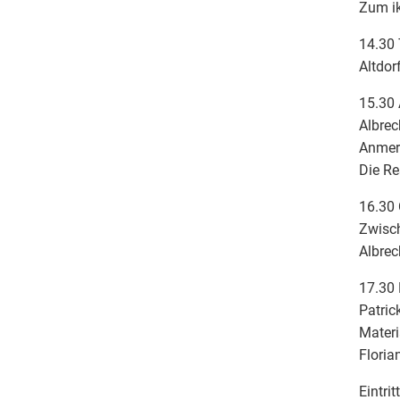
Zum ik
14.30
Altdor
15.30 
Albrec
Anmer
Die Re
16.30 
Zwisc
Albrec
17.30
Patri
Materi
Floria
Eintrit