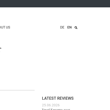
OUT US
DE
EN
r
LATEST REVIEWS
25.06.2026
Yayoi Kusama 2025