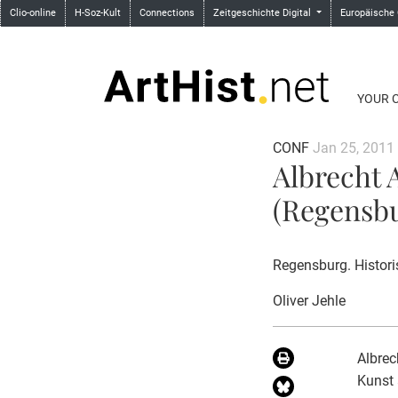
Clio-online
H-Soz-Kult
Connections
Zeitgeschichte Digital
Europäische
YOUR 
CONF
Jan 25, 2011
Albrecht 
(Regensbu
Regensburg. Histor
Oliver Jehle
Albrec
Kunst 