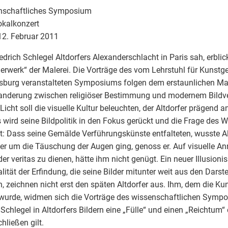
nschaftliches Symposium
okalkonzert
12. Februar 2011
iedrich Schlegel Altdorfers Alexanderschlacht in Paris sah, erblick
rwerk“ der Malerei. Die Vorträge des vom Lehrstuhl für Kunstge
burg veranstalteten Symposiums folgen dem erstaunlichen Ma
nderung zwischen religiöser Bestimmung und modernem Bildve
Licht soll die visuelle Kultur beleuchten, der Altdorfer prägend 
 wird seine Bildpolitik in den Fokus gerückt und die Frage des 
lt: Dass seine Gemälde Verführungskünste entfalteten, wusste Al
er um die Täuschung der Augen ging, genoss er. Auf visuelle Anr
 der veritas zu dienen, hätte ihm nicht genügt. Ein neuer Illusioni
alität der Erfindung, die seine Bilder mitunter weit aus den Dars
n, zeichnen nicht erst den späten Altdorfer aus. Ihm, dem die Ku
wurde, widmen sich die Vorträge des wissenschaftlichen Symp
Schlegel in Altdorfers Bildern eine „Fülle“ und einen „Reichtum“ 
chließen gilt.