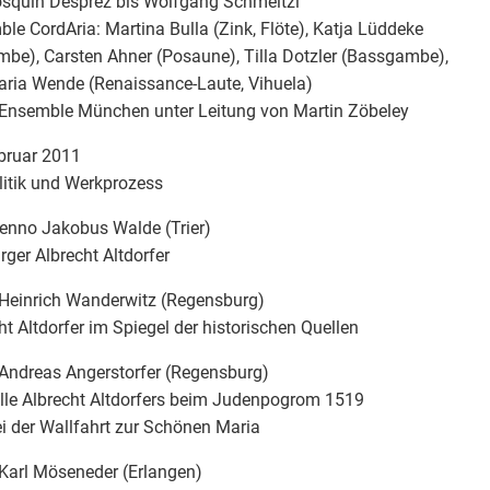
squin Desprez bis Wolfgang Schmeltzl
le CordAria: Martina Bulla (Zink, Flöte), Katja Lüddeke
mbe), Carsten Ahner (Posaune), Tilla Dotzler (Bassgambe),
ria Wende (Renaissance-Laute, Vihuela)
Ensemble München unter Leitung von Martin Zöbeley
bruar 2011
litik und Werkprozess
enno Jakobus Walde (Trier)
rger Albrecht Altdorfer
Heinrich Wanderwitz (Regensburg)
ht Altdorfer im Spiegel der historischen Quellen
Andreas Angerstorfer (Regensburg)
lle Albrecht Altdorfers beim Judenpogrom 1519
i der Wallfahrt zur Schönen Maria
Karl Möseneder (Erlangen)