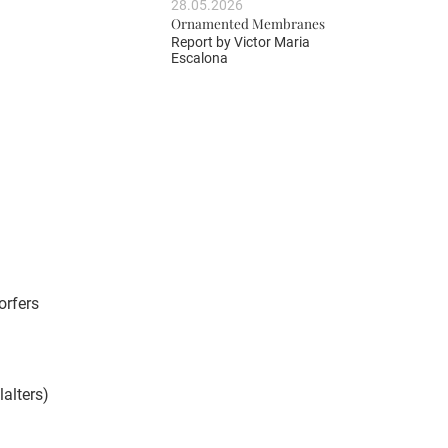
28.05.2026
Ornamented Membranes
Report by
Victor Maria
Escalona
orfers
lalters)