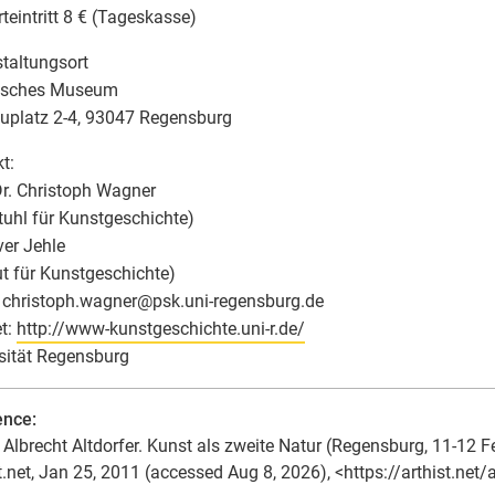
teintritt 8 € (Tageskasse)
taltungsort
risches Museum
uplatz 2-4, 93047 Regensburg
t:
Dr. Christoph Wagner
tuhl für Kunstgeschichte)
ver Jehle
tut für Kunstgeschichte)
 christoph.wagner
@
psk.uni-regensburg.de
et:
http://www-kunstgeschichte.uni-r.de/
sität Regensburg
ence:
Albrecht Altdorfer. Kunst als zweite Natur (Regensburg, 11-12 Fe
t.net, Jan 25, 2011 (accessed Aug 8, 2026), <https://arthist.net/