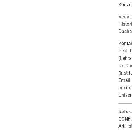
Konzer
Verans
Histo
Dacha
Kontak
Prof. 
(Lehrs
Dr. Oli
(Insti
Email:
Intern
Univer
Refer
CONF: 
ArtHis