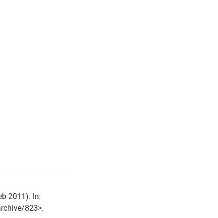
b 2011). In:
archive/823>.