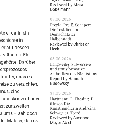
Reviewed by
Alexa
Dobelmann
07.06.2026
Pregla, Preiß, Schaper:
Die Textilien im
te er darin ein
Domschatz zu
Halberstadt
schichte in
Reviewed by
Christian
ler auf dessen
Hecht
rständnis. Ein
03.06.2026
angehörte. Darüber
Langweilig! Subversive
und transformative
Werkprozesses
Ästhetiken des Nichtstuns
tdorfer, dass es
Report by
Hannah
Budowsky
eize zu verzichten,
smus, eine
31.05.2026
tellungskonventionen
Hartmann, J.; Thesing, D.
(Hrsg.): Die
nst zur zweiten
Kunsthändlerin Andreina
Schwegler-Torré
osiums – sah doch
Reviewed by
Susanne
der Malerei, den es
Meyer-Abich