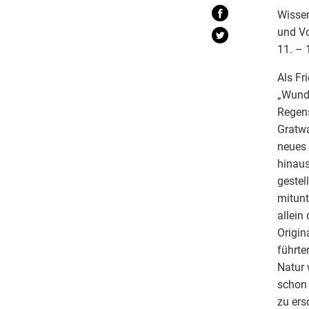
Wisse
und V
11. – 
Als Fr
„Wunde
Regens
Gratwa
neues 
hinaus
gestel
mitunt
allein
Origin
führte
Natur 
schon 
zu ers