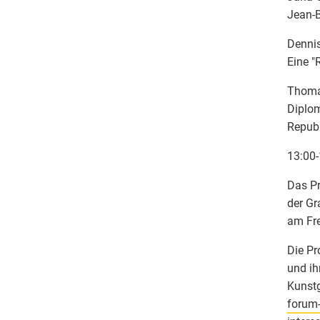
Jean-B
Dennis
Eine "
Thoma
Diplom
Repub
13:00-
Das Pr
der G
am Fre
Die Pr
und ih
Kunstg
forum-