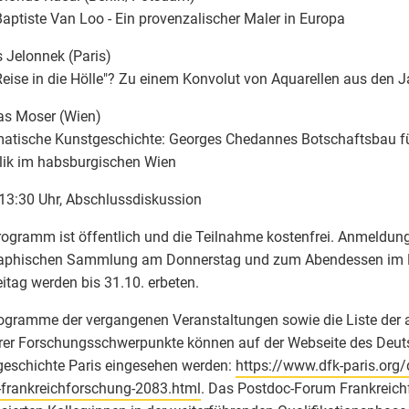
aptiste Van Loo - Ein provenzalischer Maler in Europa
 Jelonnek (Paris)
Reise in die Hölle"? Zu einem Konvolut von Aquarellen aus den
s Moser (Wien)
atische Kunstgeschichte: Georges Chedannes Botschaftsbau für
lik im habsburgischen Wien
13:30 Uhr, Abschlussdiskussion
ogramm ist öffentlich und die Teilnahme kostenfrei. Anmeldun
raphischen Sammlung am Donnerstag und zum Abendessen im 
itag werden bis 31.10. erbeten.
ogramme der vergangenen Veranstaltungen sowie die Liste der a
rer Forschungsschwerpunkte können auf der Webseite des Deut
eschichte Paris eingesehen werden:
https://www.dfk-paris.org
frankreichforschung-2083.html
. Das Postdoc-Forum Frankreich