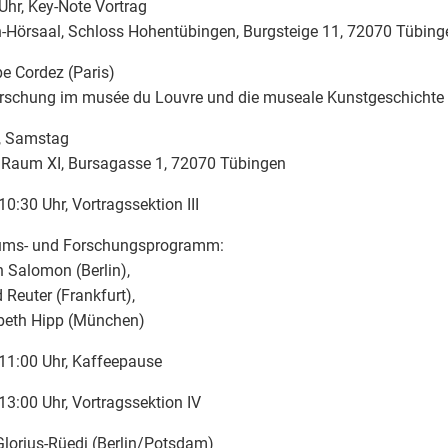
Uhr, Key-Note Vortrag
n-Hörsaal, Schloss Hohentübingen, Burgsteige 11, 72070 Tübing
pe Cordez (Paris)
rschung im musée du Louvre und die museale Kunstgeschichte
, Samstag
 Raum XI, Bursagasse 1, 72070 Tübingen
10:30 Uhr, Vortragssektion III
ms- und Forschungsprogramm:
h Salomon (Berlin),
d Reuter (Frankfurt),
abeth Hipp (München)
11:00 Uhr, Kaffeepause
13:00 Uhr, Vortragssektion IV
lorius-Rüedi (Berlin/Potsdam)