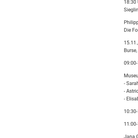
18:30 
Siegli
Philip
Die Fo
15.11.
Burse,
09:00-
Museu
- Sara
- Astri
- Elis
10:30-
11:00-
Jana G