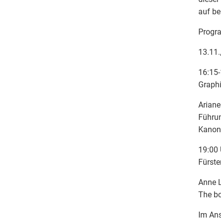
auf be
Prog
13.11.
16:15-
Graphi
Ariane
Führun
Kanon
19:00 
Fürste
Anne L
The bo
Im Ans