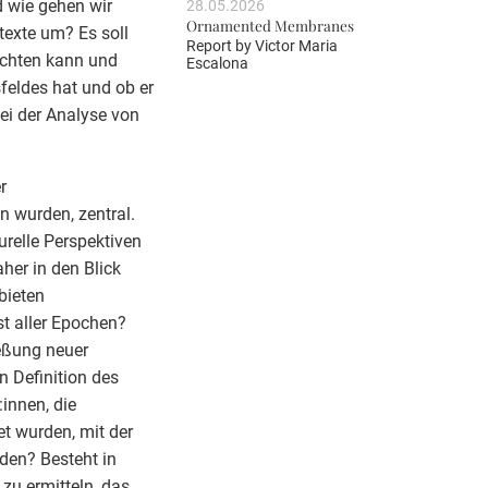
d wie gehen wir
28.05.2026
Ornamented Membranes
exte um? Es soll
Report by
Victor Maria
ichten kann und
Escalona
feldes hat und ob er
ei der Analyse von
r
n wurden, zentral.
relle Perspektiven
her in den Blick
bieten
st aller Epochen?
ießung neuer
 Definition des
innen, die
t wurden, mit der
den? Besteht in
 zu ermitteln, das