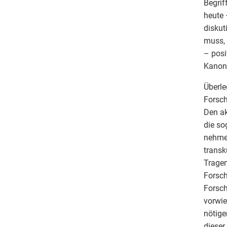
Begrif
heute 
diskut
muss, 
– posi
Kanon
Überle
Forsch
Den ak
die so
nehmen
transk
Tragen
Forsch
Forsch
vorwie
nötige
dieser