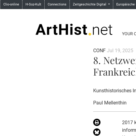
Clio-online
H-Soz-Kult
Connections
Zeitgeschichte Digital
Europäische
YOUR 
CONF
Jul 19, 2025
8. Netzwe
Frankreic
Kunsthistorisches I
Paul Mellenthin
2017 k
inform