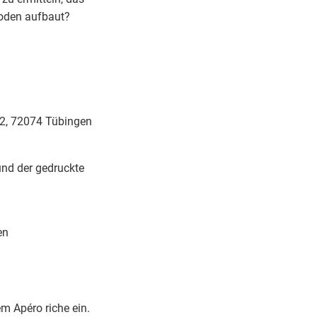
hoden aufbaut?
32, 72074 Tübingen
und der gedruckte
en
m Apéro riche ein.