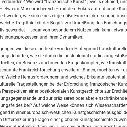
f verbunden? Wie wird “französische Kunst” jeweils definiert, un
– etwa im Museumsbereich – mit dem Fokus auf nationale Kont
iert werden, wie sich eine zeitgemäße Frankreichforschung ausr
welche Tragfähigkeit der Begriff zur Umreißung des Forschungs
tiv gewendet – sogar von besonderem Nutzen sein kann, etwa b
isierungsprozessen und ihren Dynamiken.
gungen wie diese sind heute vor dem Hintergrund transkulturelle
ungsdebatten, wie sie durch die postcolonial studies angestoße
tuellen, an Brisanz zunehmenden Fragenkomplex, wie transkultu
genannte Frankreichforschung erweitern können, möchten wir da
: Welche Herausforderungen und welches Erkenntnispotential 
ulturelle Fragestellungen bei der Erforschung französischer Kun
 Perspektiven einer postkolonialen Kunstgeschichte zur Erschl
ungsgegenstände und zur präziseren oder aber einschränkenden
ungsfeldes bei? Auf welche Weise können sich Wissenschaftler:
gend in einer europäisch-westlichen Kunstgeschichte ausgebilde
n Differenzierung Fragen einer globalen Kunstgeschichte zuwen
 Hinsicht Potential darin, ein allgemein gültiges Instrumentarium