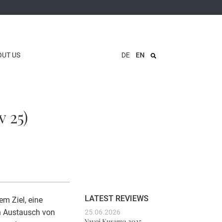
OUT US
DE
EN
 25)
LATEST REVIEWS
m Ziel, eine
en Austausch von
25.06.2026
Yayoi Kusama 2025