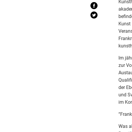
Kunsth
akadem
befind
Kunst 
Verans
Frankr
kunsth
Im jäh
zur Vo
Austau
Qualif
der Eb
und Sv
im Kon
“Frank
Was ab