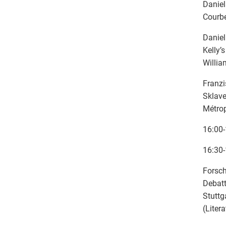
Daniel
Courbe
Daniel
Kelly’
Willia
Franzi
Sklave
Métro
16:00-
16:30-
Forsch
Debatt
Stutt
(Liter