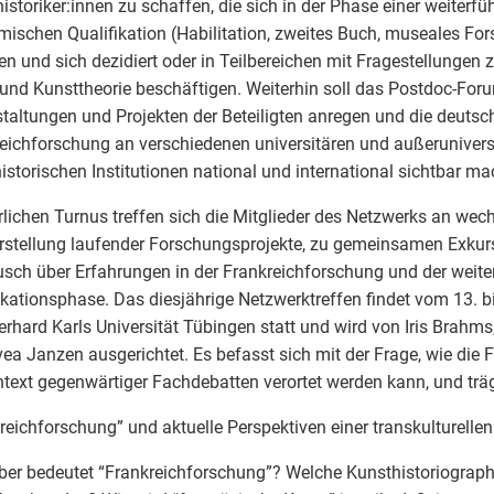
istoriker:innen zu schaffen, die sich in der Phase einer weiterf
ischen Qualifikation (Habilitation, zweites Buch, museales For
en und sich dezidiert oder in Teilbereichen mit Fragestellungen 
und Kunsttheorie beschäftigen. Weiterhin soll das Postdoc-F
taltungen und Projekten der Beteiligten anregen und die deuts
eichforschung an verschiedenen universitären und außerunivers
istorischen Institutionen national und international sichtbar ma
rlichen Turnus treffen sich die Mitglieder des Netzwerks an we
rstellung laufender Forschungsprojekte, zu gemeinsamen Exku
sch über Erfahrungen in der Frankreichforschung und der weit
ikationsphase. Das diesjährige Netzwerktreffen findet vom 13. 
erhard Karls Universität Tübingen statt und wird von Iris Brahms
ea Janzen ausgerichtet. Es befasst sich mit der Frage, wie die
text gegenwärtiger Fachdebatten verortet werden kann, und trägt
reichforschung” und aktuelle Perspektiven einer transkulturelle
er bedeutet “Frankreichforschung”? Welche Kunsthistoriograph