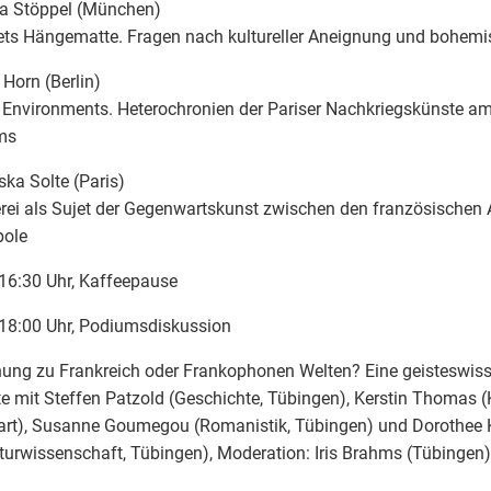
a Stöppel (München)
ts Hängematte. Fragen nach kultureller Aneignung und bohemi
 Horn (Berlin)
s Environments. Heterochronien der Pariser Nachkriegskünste am
ms
ska Solte (Paris)
rei als Sujet der Gegenwartskunst zwischen den französischen A
pole
16:30 Uhr, Kaffeepause
18:00 Uhr, Podiumsdiskussion
ung zu Frankreich oder Frankophonen Welten? Eine geisteswiss
e mit Steffen Patzold (Geschichte, Tübingen), Kerstin Thomas (
gart), Susanne Goumegou (Romanistik, Tübingen) und Dorothee
aturwissenschaft, Tübingen), Moderation: Iris Brahms (Tübingen)