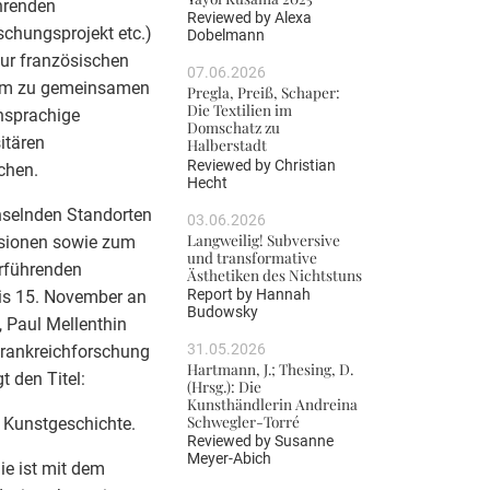
ührenden
Reviewed by
Alexa
schungsprojekt etc.)
Dobelmann
zur französischen
07.06.2026
orum zu gemeinsamen
Pregla, Preiß, Schaper:
Die Textilien im
chsprachige
Domschatz zu
itären
Halberstadt
Reviewed by
Christian
chen.
Hecht
chselnden Standorten
03.06.2026
Langweilig! Subversive
rsionen sowie zum
und transformative
erführenden
Ästhetiken des Nichtstuns
Report by
Hannah
bis 15. November an
Budowsky
, Paul Mellenthin
31.05.2026
 Frankreichforschung
Hartmann, J.; Thesing, D.
 den Titel:
(Hrsg.): Die
Kunsthändlerin Andreina
Schwegler-Torré
n Kunstgeschichte.
Reviewed by
Susanne
Meyer-Abich
ie ist mit dem