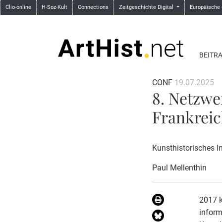
Clio-online
H-Soz-Kult
Connections
Zeitgeschichte Digital
Europäische
BEITR
CONF
19.07.2025
8. Netzwe
Frankreic
Kunsthistorisches In
Paul Mellenthin
2017 k
inform