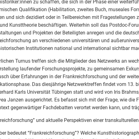
istoriker:innen zu schaffen, die sich in der Phase einer weiterf
ischen Qualifikation (Habilitation, zweites Buch, museales For
en und sich dezidiert oder in Teilbereichen mit Fragestellungen 
und Kunsttheorie beschäftigen. Weiterhin soll das Postdoc-F
taltungen und Projekten der Beteiligten anregen und die deuts
eichforschung an verschiedenen universitären und außerunivers
istorischen Institutionen national und international sichtbar ma
rlichen Turnus treffen sich die Mitglieder des Netzwerks an we
rstellung laufender Forschungsprojekte, zu gemeinsamen Exku
sch über Erfahrungen in der Frankreichforschung und der weit
ikationsphase. Das diesjährige Netzwerktreffen findet vom 13. 
erhard Karls Universität Tübingen statt und wird von Iris Brahms
ea Janzen ausgerichtet. Es befasst sich mit der Frage, wie die
text gegenwärtiger Fachdebatten verortet werden kann, und trägt
reichforschung” und aktuelle Perspektiven einer transkulturelle
er bedeutet “Frankreichforschung”? Welche Kunsthistoriograph