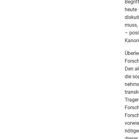
Begrif
heute 
diskut
muss, 
– posi
Kanon
Überle
Forsch
Den ak
die so
nehmen
transk
Tragen
Forsch
Forsch
vorwie
nötige
dieser