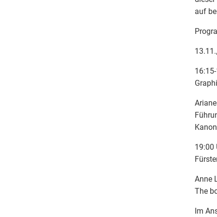
auf be
Prog
13.11.
16:15-
Graphi
Ariane
Führun
Kanon
19:00 
Fürste
Anne L
The bo
Im Ans