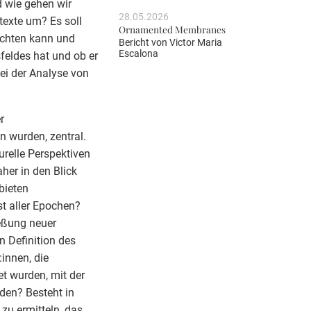
d wie gehen wir
28.05.2026
exte um? Es soll
Ornamented Membranes
ichten kann und
Bericht von
Victor Maria
Escalona
feldes hat und ob er
ei der Analyse von
r
n wurden, zentral.
relle Perspektiven
her in den Blick
bieten
st aller Epochen?
ießung neuer
 Definition des
innen, die
t wurden, mit der
den? Besteht in
 zu ermitteln, das