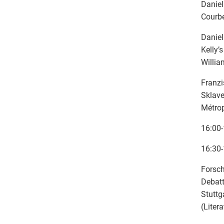
Daniel
Courbe
Daniel
Kelly’
Willia
Franzi
Sklave
Métro
16:00-
16:30-
Forsch
Debatt
Stutt
(Liter