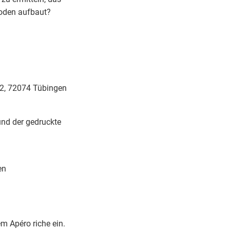
hoden aufbaut?
32, 72074 Tübingen
und der gedruckte
en
m Apéro riche ein.