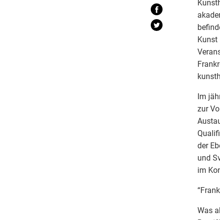
Kunsth
akadem
befind
Kunst 
Verans
Frankr
kunsth
Im jäh
zur Vo
Austau
Qualif
der Eb
und Sv
im Kon
“Frank
Was ab