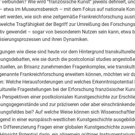
f verbunden? Wie wird “französische Kunst” jeweils definiert, un
– etwa im Museumsbereich – mit dem Fokus auf nationale Kont
iert werden, wie sich eine zeitgemäße Frankreichforschung ausr
welche Tragfähigkeit der Begriff zur Umreißung des Forschungs
tiv gewendet – sogar von besonderem Nutzen sein kann, etwa b
isierungsprozessen und ihren Dynamiken.
gungen wie diese sind heute vor dem Hintergrund transkulturelle
ungsdebatten, wie sie durch die postcolonial studies angestoße
tuellen, an Brisanz zunehmenden Fragenkomplex, wie transkultu
genannte Frankreichforschung erweitern können, möchten wir da
: Welche Herausforderungen und welches Erkenntnispotential 
ulturelle Fragestellungen bei der Erforschung französischer Kun
 Perspektiven einer postkolonialen Kunstgeschichte zur Erschl
ungsgegenstände und zur präziseren oder aber einschränkenden
ungsfeldes bei? Auf welche Weise können sich Wissenschaftler:
gend in einer europäisch-westlichen Kunstgeschichte ausgebilde
n Differenzierung Fragen einer globalen Kunstgeschichte zuwen
 Hinsicht Potential darin, ein allgemein gültiges Instrumentarium