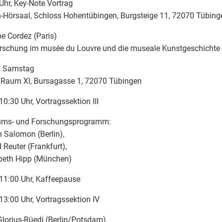
Uhr, Key-Note Vortrag
n-Hörsaal, Schloss Hohentübingen, Burgsteige 11, 72070 Tübing
pe Cordez (Paris)
rschung im musée du Louvre und die museale Kunstgeschichte
, Samstag
 Raum XI, Bursagasse 1, 72070 Tübingen
10:30 Uhr, Vortragssektion III
ms- und Forschungsprogramm:
h Salomon (Berlin),
d Reuter (Frankfurt),
abeth Hipp (München)
11:00 Uhr, Kaffeepause
13:00 Uhr, Vortragssektion IV
lorius-Rüedi (Berlin/Potsdam)