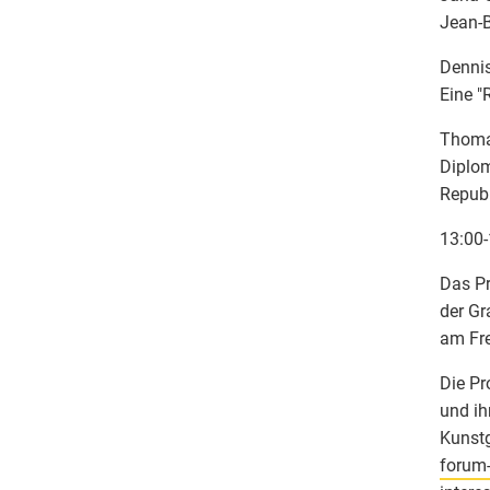
Jean-B
Dennis
Eine "
Thoma
Diplom
Repub
13:00-
Das Pr
der G
am Fre
Die Pr
und ih
Kunstg
forum-