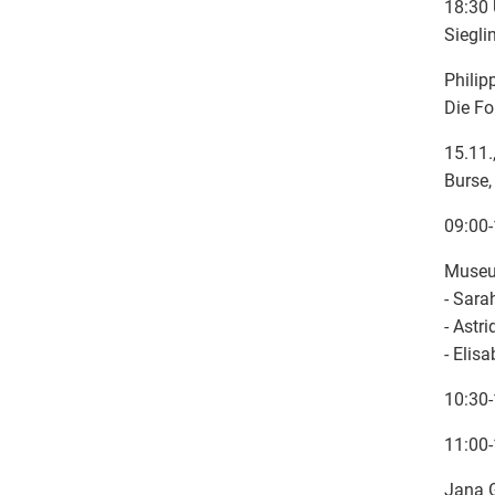
18:30 
Siegli
Philip
Die Fo
15.11.
Burse,
09:00-
Museu
- Sara
- Astri
- Elis
10:30-
11:00-
Jana G