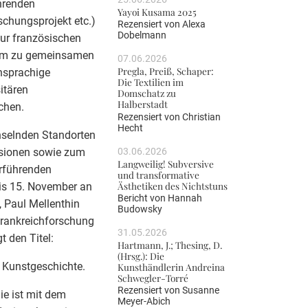
ührenden
Yayoi Kusama 2025
schungsprojekt etc.)
Rezensiert von
Alexa
Dobelmann
zur französischen
orum zu gemeinsamen
07.06.2026
Pregla, Preiß, Schaper:
chsprachige
Die Textilien im
itären
Domschatz zu
Halberstadt
chen.
Rezensiert von
Christian
Hecht
chselnden Standorten
03.06.2026
rsionen sowie zum
Langweilig! Subversive
erführenden
und transformative
Ästhetiken des Nichtstuns
bis 15. November an
Bericht von
Hannah
, Paul Mellenthin
Budowsky
 Frankreichforschung
31.05.2026
 den Titel:
Hartmann, J.; Thesing, D.
(Hrsg.): Die
n Kunstgeschichte.
Kunsthändlerin Andreina
Schwegler-Torré
Rezensiert von
Susanne
ie ist mit dem
Meyer-Abich