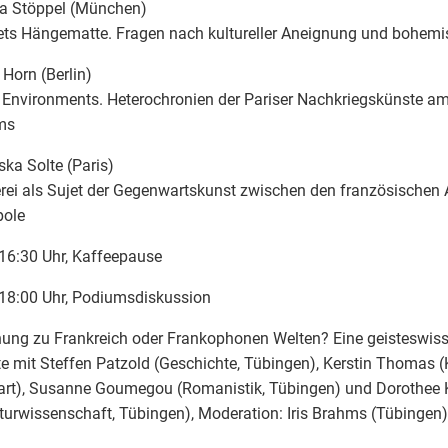
a Stöppel (München)
ts Hängematte. Fragen nach kultureller Aneignung und bohemi
 Horn (Berlin)
s Environments. Heterochronien der Pariser Nachkriegskünste am
ms
ska Solte (Paris)
rei als Sujet der Gegenwartskunst zwischen den französischen A
pole
16:30 Uhr, Kaffeepause
18:00 Uhr, Podiumsdiskussion
ung zu Frankreich oder Frankophonen Welten? Eine geisteswiss
e mit Steffen Patzold (Geschichte, Tübingen), Kerstin Thomas (
gart), Susanne Goumegou (Romanistik, Tübingen) und Dorothee
aturwissenschaft, Tübingen), Moderation: Iris Brahms (Tübingen)