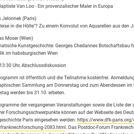
aptiste Van Loo - Ein provenzalischer Maler in Europa
 Jelonnek (Paris)
Reise in die Hölle"? Zu einem Konvolut von Aquarellen aus den
s Moser (Wien)
atische Kunstgeschichte: Georges Chedannes Botschaftsbau für
lik im habsburgischen Wien
13:30 Uhr, Abschlussdiskussion
ogramm ist öffentlich und die Teilnahme kostenfrei. Anmeldun
raphischen Sammlung am Donnerstag und zum Abendessen im 
itag werden bis 31.10. erbeten.
ogramme der vergangenen Veranstaltungen sowie die Liste der a
rer Forschungsschwerpunkte können auf der Webseite des Deut
eschichte Paris eingesehen werden:
https://www.dfk-paris.org
frankreichforschung-2083.html
. Das Postdoc-Forum Frankreich