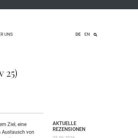
ER UNS
DE
EN
 25)
AKTUELLE
m Ziel, eine
REZENSIONEN
en Austausch von
25.06.2026