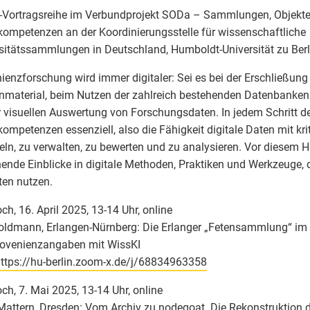
-Vortragsreihe im Verbundprojekt SODa – Sammlungen, Objekte
ompetenzen an der Koordinierungsstelle für wissenschaftliche
sitätssammlungen in Deutschland, Humboldt-Universität zu Berl
ienzforschung wird immer digitaler: Sei es bei der Erschließung
nmaterial, beim Nutzen der zahlreich bestehenden Datenbanken
r visuellen Auswertung von Forschungsdaten. In jedem Schritt d
ompetenzen essenziell, also die Fähigkeit digitale Daten mit kri
n, zu verwalten, zu bewerten und zu analysieren. Vor diesem 
ende Einblicke in digitale Methoden, Praktiken und Werkzeuge, di
ten nutzen.
ch, 16. April 2025, 13-14 Uhr, online
ldmann, Erlangen-Nürnberg: Die Erlanger „Fetensammlung“ im 
rovenienzangaben mit WissKI
ttps://hu-berlin.zoom-x.de/j/68834963358
ch, 7. Mai 2025, 13-14 Uhr, online
attern, Dresden: Vom Archiv zu nodegoat. Die Rekonstruktion 