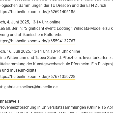
ologischen Sammlungen der TU Dresden und der ETH Zürich
ttps://hu-berlin.zoom-x.de/j/62691406185
ch, 4. Juni 2025, 13-14 Uhr, online
eGall, Berlin: "Significant event: Looting": Wikidata-Modelle zu k
rung und afrikanischem Kulturerbe
ttps://hu-berlin.zoom-x.de/j/65594132767
ch, 16. Juli 2025, 13-14 Uhr, 13-14 Uhr, online
ina Wittemann und Tabea Schmid, Pforzheim: Inventarkarten zu
ttelsammlung der Kunstgewerbeschule Pforzheim. Ein Pilotproj
n und museum-digital
ttps://hu-berlin.zoom-x.de/j/67671350728
t: gabriele.zoellner
@
hu-berlin.de
ennachweis:
rovenienzforschung in Universitätssammlungen (Online, 16 Apr-1