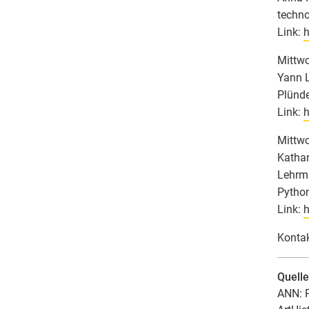
techn
Link:
h
Mittwo
Yann L
Plünde
Link:
h
Mittwo
Kathar
Lehrmi
Pytho
Link:
h
Kontak
Quell
ANN: P