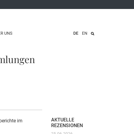
ER UNS
DE
EN
mmlungen
AKTUELLE
berichte im
REZENSIONEN
25.06.2026