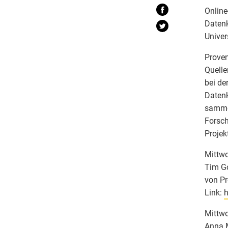
Online
Datenk
Univer
Proven
Quelle
bei de
Datenk
sammel
Forsch
Projek
Mittwo
Tim Go
von P
Link:
h
Mittwo
Anna M