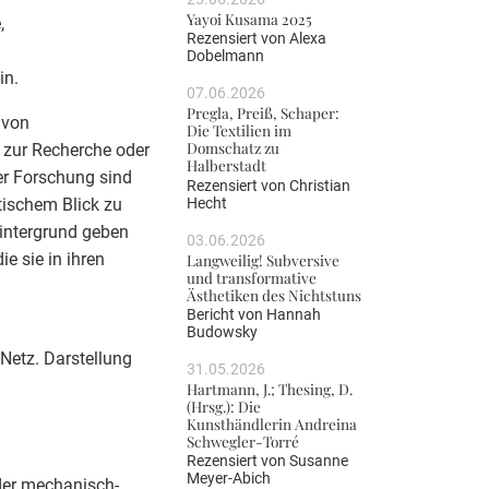
Yayoi Kusama 2025
,
Rezensiert von
Alexa
Dobelmann
in.
07.06.2026
Pregla, Preiß, Schaper:
 von
Die Textilien im
Domschatz zu
 zur Recherche oder
Halberstadt
er Forschung sind
Rezensiert von
Christian
Hecht
tischem Blick zu
Hintergrund geben
03.06.2026
e sie in ihren
Langweilig! Subversive
und transformative
Ästhetiken des Nichtstuns
Bericht von
Hannah
Budowsky
Netz. Darstellung
31.05.2026
Hartmann, J.; Thesing, D.
(Hrsg.): Die
Kunsthändlerin Andreina
Schwegler-Torré
Rezensiert von
Susanne
Meyer-Abich
der mechanisch-