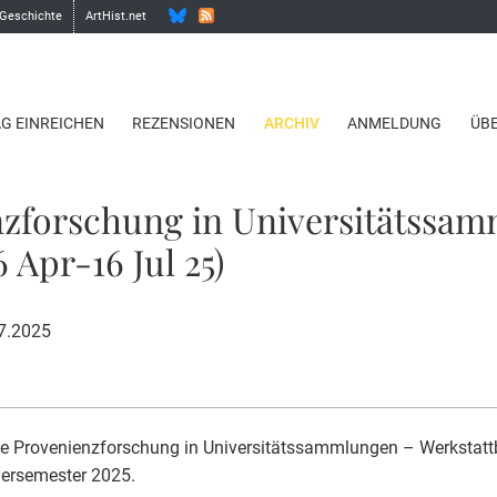
 Geschichte
ArtHist.net
AG EINREICHEN
REZENSIONEN
ARCHIV
ANMELDUNG
ÜB
nzforschung in Universitätssa
6 Apr-16 Jul 25)
07.2025
le Provenienzforschung in Universitätssammlungen – Werkstatt
rsemester 2025.