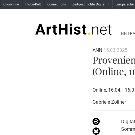
Clio-online
H-Soz-Kult
Connections
Zeitgeschichte Digital
Europäische
BEITR
ANN
15.03.2025
Provenie
(Online, 1
Online, 16.04.–16.
Gabriele Zöllner
Digita
Somme