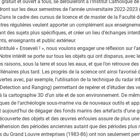
t gratuit et ouvert à tous, se dérouleront à l’Institut Catholique de 
dront sur les deux semestres de l’année universitaire 2022-2023 (
. Dans le cadre des cursus de licence et de master de la Faculté d
tres régulières veulent apporter un complément aux enseignem
nt des sujets plus spécifiques, et créer un lieu d’échanges interd
nts, enseignants et public extérieur.
’intitulé « Enseveli ! », nous voulons engager une réflexion sur l’
 Notre intérêt se porte sur tous les objets qui ont disparus, avec 
es raisons, sous la terre et sous les eaux, et que l’on retrouve des
llénaires plus tard. Les progrès de la science ont ainsi favorisé 
ertes avec, par exemple, l’utilisation de la technique du radar i
 Detection and Ranging) permettant de repérer et d’étudier des v
à la cartographie 3D d’un site et de son environnement. De même
ques de l’archéologie sous-marine via de nouveaux outils et appa
 aujourd’hui de dégager des fonds marins des artefacts d’une gr
écouverte des objets et des œuvres enfouies assure de plus une
hension des périodes anciennes autant que des périodes plus
es du Grand Louvre entreprises (1983-86) ont non seulement per