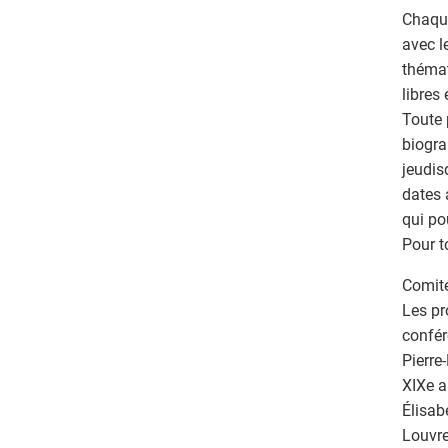
Chaque
avec l
thémat
libres
Toute 
biogra
jeudis
dates 
qui pou
Pour t
Comité
Les pr
confér
Pierre
XIXe a
Élisab
Louvre