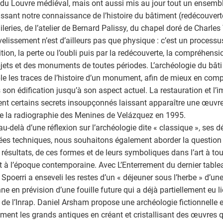
 du Louvre médiéval, mais ont aussi mis au jour tout un ensembl
issant notre connaissance de l’histoire du bâtiment (redécouver
leries, de l’atelier de Bernard Palissy, du chapel doré de Charles V
velissement n’est d’ailleurs pas que physique : c’est un processu
ition, la perte ou l’oubli puis par la redécouverte, la compréhensio
jets et des monuments de toutes périodes. L’archéologie du bâti
e les traces de l’histoire d’un monument, afin de mieux en compr
 son édification jusqu’à son aspect actuel. La restauration et l’i
ent certains secrets insoupçonnés laissant apparaître une œuvre
la radiographie des Menines de Velázquez en 1995.
 au-delà d’une réflexion sur l’archéologie dite « classique », ses 
es techniques, nous souhaitons également aborder la question 
 résultats, de ces formes et de leurs symboliques dans l’art à t
t à l’époque contemporaine. Avec L’Enterrement du dernier table
 Spoerri a enseveli les restes d’un « déjeuner sous l’herbe » d’un
ne en prévision d’une fouille future qui a déjà partiellement eu 
e de l’Inrap. Daniel Arsham propose une archéologie fictionnelle et
ent les grands antiques en créant et cristallisant des œuvres q