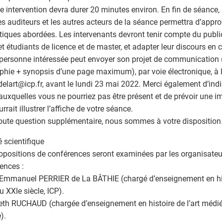
 intervention devra durer 20 minutes environ. En fin de séance,
es auditeurs et les autres acteurs de la séance permettra d’appro
iques abordées. Les intervenants devront tenir compte du publi
 et étudiants de licence et de master, et adapter leur discours en
personne intéressée peut envoyer son projet de communication 
phie + synopsis d’une page maximum), par voie électronique, à l
delart
@
icp.fr, avant le lundi 23 mai 2022. Merci également d’ind
auxquelles vous ne pourriez pas être présent et de prévoir une im
rrait illustrer l’affiche de votre séance.
oute question supplémentaire, nous sommes à votre disposition
 scientifique
opositions de conférences seront examinées par les organisateu
ences :
-Emmanuel PERRIER de La BÂTHIE (chargé d’enseignement en hist
u XXIe siècle, ICP).
eth RUCHAUD (chargée d’enseignement en histoire de l’art médiév
).