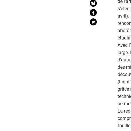
de l’ar
s’éten
avril)
rencon
aborda
étudia
Avec l
large.
d’autr
des mi
découv
(Light
grâce 
techni
permet
La red
compré
fouill