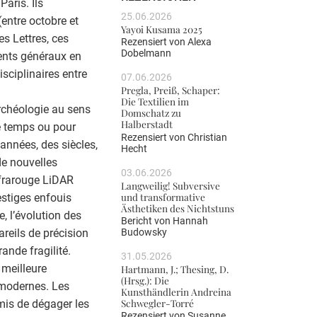
Paris. Ils
25.06.2026
entre octobre et
Yayoi Kusama 2025
es Lettres, ces
Rezensiert von
Alexa
Dobelmann
ents généraux en
isciplinaires entre
07.06.2026
Pregla, Preiß, Schaper:
Die Textilien im
archéologie au sens
Domschatz zu
Halberstadt
le temps ou pour
Rezensiert von
Christian
 années, des siècles,
Hecht
de nouvelles
03.06.2026
nfrarouge LiDAR
Langweilig! Subversive
und transformative
estiges enfouis
Ästhetiken des Nichtstuns
, l’évolution des
Bericht von
Hannah
reils de précision
Budowsky
ande fragilité.
31.05.2026
 meilleure
Hartmann, J.; Thesing, D.
(Hrsg.): Die
 modernes. Les
Kunsthändlerin Andreina
Schwegler-Torré
mis de dégager les
Rezensiert von
Susanne