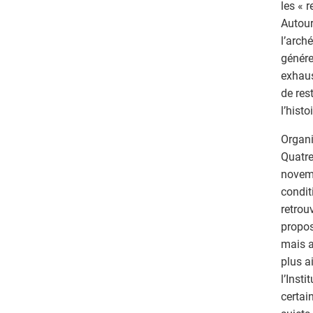
les « 
Autour
l’arch
génére
exhaus
de res
l’histo
Organi
Quatre
novemb
condit
retrou
propos
mais a
plus a
l’Inst
certai