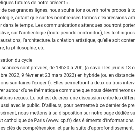
reliques futures de notre présent ».
 de ces grandes lignes, nous souhaitons ouvrir notre propos à t
éologie, autant que sur les nombreuses formes d’expressions arti
r dans le temps. Les communications attendues pourront porter
tive, sur l’archéologie (toute période confondue), les technique
taurations, l’architecture, la création artistique, qu’elle soit con
ire, la philosophie, etc.
sation du cycle
 séances sont prévues, de 18h30 à 20h, (à savoir les jeudis 13 o
re 2022, 9 février et 23 mars 2023) en hybride (ou en distanciel 
ions sanitaires l’exigent). Elles permettront à deux ou trois inte
ver autour d’une thématique commune que nous déterminerons 
itions reçues. Le but est de créer une discussion entre les différ
ussi avec le public. D’ailleurs, pour permettre à ce dernier de pr
isément, nous mettons à sa disposition sur notre page dédiée sur 
itut catholique de Paris (www.icp.fr) des éléments d’informations
nes clés de compréhension, et par la suite d’approfondissement, 