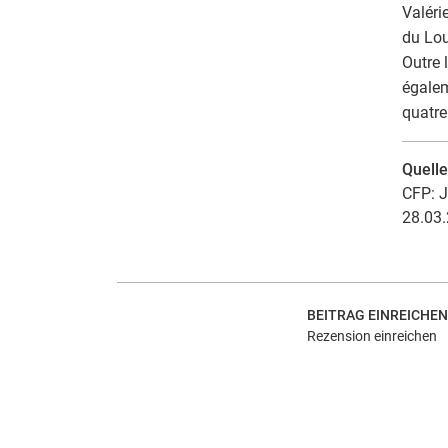
Valéri
du Lou
Outre 
égalem
quatre
Quell
CFP: J
28.03.
BEITRAG EINREICHEN
Rezension einreichen