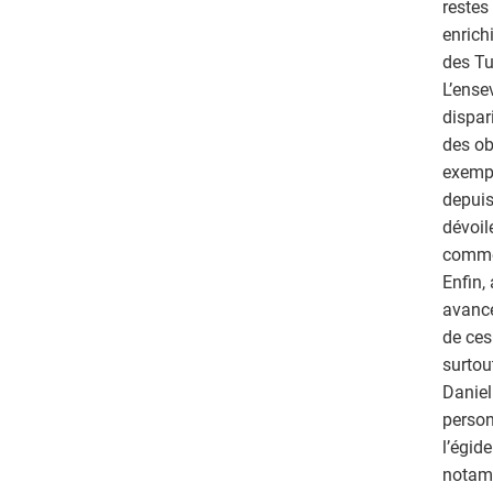
restes
enrich
des Tui
L’ense
dispar
des ob
exempl
depuis
dévoil
comme 
Enfin,
avancé
de ces
surtou
Daniel
person
l’égid
notamm