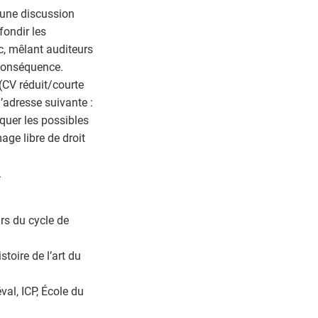
 une discussion
fondir les
c, mêlant auditeurs
 conséquence.
(CV réduit/courte
’adresse suivante :
iquer les possibles
age libre de droit
.
rs du cycle de
oire de l’art du
al, ICP, École du