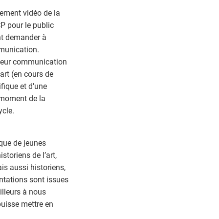
rement vidéo de la
P pour le public
ent demander à
mmunication.
de leur communication
art (en cours de
fique et d’une
u moment de la
ycle.
que de jeunes
storiens de l’art,
is aussi historiens,
ntations sont issues
illeurs à nous
uisse mettre en