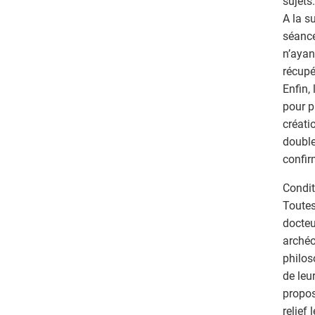
sujets.
A la s
séance
n’ayan
récupé
Enfin,
pour p
créati
double
confir
Condit
Toutes
docteu
archéo
philos
de leu
propos
relief