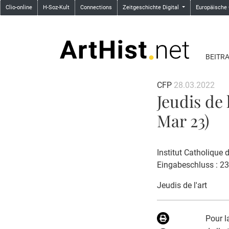
Clio-online
H-Soz-Kult
Connections
Zeitgeschichte Digital
Europäische
BEITR
CFP
28.03.2022
Jeudis de 
Mar 23)
Institut Catholique
Eingabeschluss : 2
Jeudis de l'art
Pour l