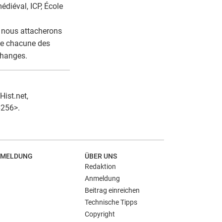
diéval, ICP, École
s nous attacherons
de chacune des
changes.
Hist.net,
6256>.
MELDUNG
ÜBER UNS
Redaktion
Anmeldung
Beitrag einreichen
Technische Tipps
Copyright