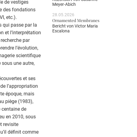
e de vestiges
Meyer-Abich
te des fondations
28.05.2026
I, etc.).
Ornamented Membranes
s qui passe par la
Bericht von
Victor Maria
Escalona
n et l’interprétation
 recherche par
endre l’évolution,
magerie scientifique
 sous une autre,
découvertes et ses
de l’appropriation
oute époque, mais
au piège (1983),
e centaine de
lieu en 2010, sous
 revisite
u’il définit comme