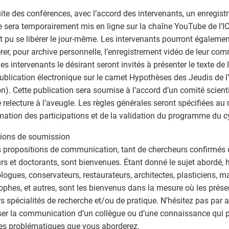
uite des conférences, avec l’accord des intervenants, un enregist
 sera temporairement mis en ligne sur la chaîne YouTube de l’IC
t pu se libérer le jour-même. Les intervenants pourront égalem
rer, pour archive personnelle, l’enregistrement vidéo de leur co
 les intervenants le désirant seront invités à présenter le texte 
ublication électronique sur le carnet Hypothèses des Jeudis de l’
on). Cette publication sera soumise à l’accord d’un comité scienti
 relecture à l’aveugle. Les règles générales seront spécifiées a
mation des participations et de la validation du programme du c
ions de soumission
 propositions de communication, tant de chercheurs confirmés 
rs et doctorants, sont bienvenues. Étant donné le sujet abordé, hi
logues, conservateurs, restaurateurs, architectes, plasticiens, ma
ophes, et autres, sont les bienvenus dans la mesure où les prése
rs spécialités de recherche et/ou de pratique. N’hésitez pas par a
er la communication d’un collègue ou d’une connaissance qui p
 les problématiques que vous aborderez.