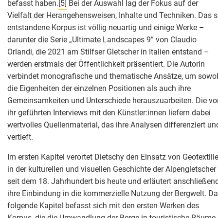
befasst haben.
[5]
Bei der Auswahl lag der Fokus auf der
Vielfalt der Herangehensweisen, Inhalte und Techniken. Das 
entstandene Korpus ist völlig neuartig und einige Werke –
darunter die Serie „Ultimate Landscapes 9” von Claudio
Orlandi, die 2021 am Stilfser Gletscher in Italien entstand –
werden erstmals der Öffentlichkeit präsentiert. Die Autorin
verbindet monografische und thematische Ansätze, um sowo
die Eigenheiten der einzelnen Positionen als auch ihre
Gemeinsamkeiten und Unterschiede herauszuarbeiten. Die vo
ihr geführten Interviews mit den Künstler:innen liefern dabei
wertvolles Quellenmaterial, das ihre Analysen differenziert un
vertieft.
Im ersten Kapitel verortet Dietschy den Einsatz von Geotextili
in der kulturellen und visuellen Geschichte der Alpengletscher
seit dem 18. Jahrhundert bis heute und erläutert anschließen
ihre Einbindung in die kommerzielle Nutzung der Bergwelt. D
folgende Kapitel befasst sich mit den ersten Werken des
Korpus, die die Umwandlung der Berge in touristische Räume