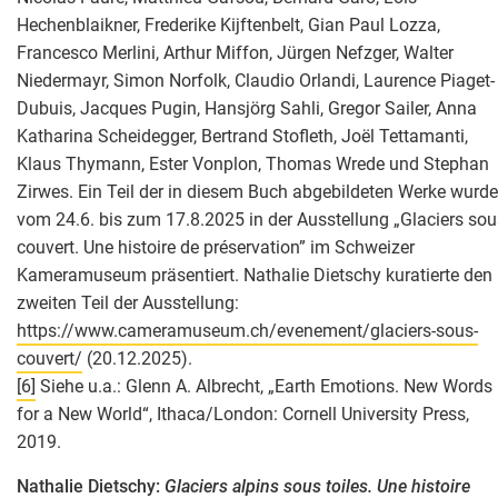
Hechenblaikner, Frederike Kijftenbelt, Gian Paul Lozza,
Francesco Merlini, Arthur Miffon, Jürgen Nefzger, Walter
Niedermayr, Simon Norfolk, Claudio Orlandi, Laurence Piaget-
Dubuis, Jacques Pugin, Hansjörg Sahli, Gregor Sailer, Anna
Katharina Scheidegger, Bertrand Stofleth, Joël Tettamanti,
Klaus Thymann, Ester Vonplon, Thomas Wrede und Stephan
Zirwes. Ein Teil der in diesem Buch abgebildeten Werke wurde
vom 24.6. bis zum 17.8.2025 in der Ausstellung „Glaciers sou
couvert. Une histoire de préservation” im Schweizer
Kameramuseum präsentiert. Nathalie Dietschy kuratierte den
zweiten Teil der Ausstellung:
https://www.cameramuseum.ch/evenement/glaciers-sous-
couvert/
(20.12.2025).
[6]
Siehe u.a.: Glenn A. Albrecht, „Earth Emotions. New Words
for a New World“, Ithaca/London: Cornell University Press,
2019.
Nathalie Dietschy:
Glaciers alpins sous toiles. Une histoire