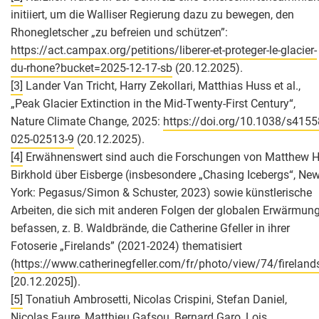
initiiert, um die Walliser Regierung dazu zu bewegen, den
Rhonegletscher „zu befreien und schützen”:
https://act.campax.org/petitions/liberer-et-proteger-le-glacier-
du-rhone?bucket=2025-12-17-sb
(20.12.2025).
[3]
Lander Van Tricht, Harry Zekollari, Matthias Huss et al.,
„Peak Glacier Extinction in the Mid-Twenty-First Century“,
Nature Climate Change, 2025:
https://doi.org/10.1038/s4155
025-02513-9
(20.12.2025).
[4]
Erwähnenswert sind auch die Forschungen von Matthew H
Birkhold über Eisberge (insbesondere „Chasing Icebergs“, Ne
York: Pegasus/Simon & Schuster, 2023) sowie künstlerische
Arbeiten, die sich mit anderen Folgen der globalen Erwärmun
befassen, z. B. Waldbrände, die Catherine Gfeller in ihrer
Fotoserie „Firelands” (2021-2024) thematisiert
(
https://www.catherinegfeller.com/fr/photo/view/74/fireland
[20.12.2025]).
[5]
Tonatiuh Ambrosetti, Nicolas Crispini, Stefan Daniel,
Nicolas Faure, Matthieu Gafsou, Bernard Garo, Lois