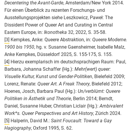
Decentering the Avant-Garde
, Amsterdam/New York 2014.
Für einen Überblick zu rezenten Forschungs- und
Ausstellungsprojekten siehe Leszkowicz, Paweł: The
Dissident Power of Queer Art and Curating in Central
Eastern Europe, in:
Ikonotheka
32, 2022, S. 35-58.
[3]
Kempkes, Anke: Queere Abstraktion, in:
Queere Moderne.
1900 bis 1950
, hg. v. Susanne Gaensheimer, Isabelle Malz,
Anke Kempkes, Düsseldorf 2025, S. 155-175, S. 155.
[4]
Hierzu exemplarisch im deutschsprachigen Raum: Paul,
Barbara, Johanna Schaffer (Hg.):
Mehr(wert) queer:
Visuelle Kultur, Kunst und Gender-Politiken
, Bielefeld 2009;
Lorenz, Renate:
Queer Art. A Freak Theory
, Bielefeld 2012;
Hoenes, Josch, Barbara Paul (Hg.):
Un/verblümt: Queere
Politiken in Ästhetik und Theorie
, Berlin 2014; Berndt,
Daniel, Susanne Huber, Christian Liclair (Hg.):
Ambivalent
Work*s. Queer Perspectives and Art History
, Zürich 2024.
[5]
Halperin, David M.:
Saint Foucault: Toward a Gay
Hagiography
, Oxford 1995, S. 62.