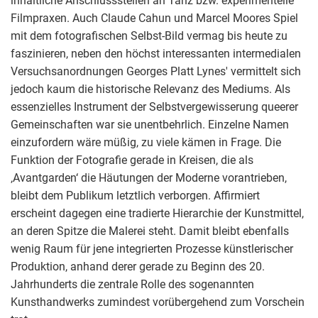
inhaltliche Anschlussstellen an Tanz bzw. experimentelle
Filmpraxen. Auch Claude Cahun und Marcel Moores Spiel
mit dem fotografischen Selbst-Bild vermag bis heute zu
faszinieren, neben den höchst interessanten intermedialen
Versuchsanordnungen Georges Platt Lynes' vermittelt sich
jedoch kaum die historische Relevanz des Mediums. Als
essenzielles Instrument der Selbstvergewisserung queerer
Gemeinschaften war sie unentbehrlich. Einzelne Namen
einzufordern wäre müßig, zu viele kämen in Frage. Die
Funktion der Fotografie gerade in Kreisen, die als
‚Avantgarden‘ die Häutungen der Moderne vorantrieben,
bleibt dem Publikum letztlich verborgen. Affirmiert
erscheint dagegen eine tradierte Hierarchie der Kunstmittel,
an deren Spitze die Malerei steht. Damit bleibt ebenfalls
wenig Raum für jene integrierten Prozesse künstlerischer
Produktion, anhand derer gerade zu Beginn des 20.
Jahrhunderts die zentrale Rolle des sogenannten
Kunsthandwerks zumindest vorübergehend zum Vorschein