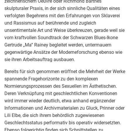
zeichnerischem Oeuvre oder Richmond Barthés
skulpturaler Praxis, in der sich sinnliche Qualitäten eines
verfolgten Begehrens mit den Erfahrungen von Sklaverei
und Rassismus auf berührende und zugleich
unsentimentale Art und Weise überkreuzen, gerade weil sie
vom kraftvollen Soundtrack der Schwarzen Blues-Ikone
Gertrude „Ma“ Rainey begleitet werden, untermauern
gegenwärtige Ansätze der Moderneforschung ebenso wie
sie ihren Arbeitsauftrag ausbauen.
Bereits für sich genommen eröffnet die Mehrheit der Werke
spannende Fragehorizonte zu den komplexen
Normierungsprozessen des Sexuellen im Ästhetischen.
Deren Verknüpfung mit geschlechtlichen Konventionen
wird immer wieder deutlich, etwa anhand ergänzender
Informationen und Archivmaterialen zu Gluck, Prinner oder
Lili Elbe, die sich ihrem behördlich zugewiesenen
Geschlechtsstatus performativ bis operativ widersetzten.
Ebenso folgerichtig finden sich Schnittstellen zu