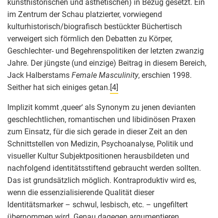
kunsthistorischen und ästhetischen) in Bezug gesetzt. Ein
im Zentrum der Schau platzierter, vorwiegend
kulturhistorisch/biografisch bestückter Büchertisch
verweigert sich förmlich den Debatten zu Körper,
Geschlechter- und Begehrenspolitiken der letzten zwanzig
Jahre. Der jüngste (und einzige) Beitrag in diesem Bereich,
Jack Halberstams
Female Masculinity
, erschien 1998.
Seither hat sich einiges getan.
[4]
Implizit kommt ‚queer‘ als Synonym zu jenen devianten
geschlechtlichen, romantischen und libidinösen Praxen
zum Einsatz, für die sich gerade in dieser Zeit an den
Schnittstellen von Medizin, Psychoanalyse, Politik und
visueller Kultur Subjektpositionen herausbildeten und
nachfolgend identitätsstiftend gebraucht werden sollten.
Das ist grundsätzlich möglich. Kontraproduktiv wird es,
wenn die essenzialisierende Qualität dieser
Identitätsmarker – schwul, lesbisch, etc. – ungefiltert
übernommen wird. Genau dagegen argumentieren