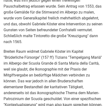
hatte, was ihm jedoch gegen einen freiwilligen
Pauschalbetrag erlassen wurde. Sein Antrag von 1553, das
große Gemälde für die Stirnwand im Albergo zu malen,
wurde vom Generalkapitel freilich mehrheitlich abgelehnt,
und das, obwohl Gabriele Köster eine Intervention zu seinen
Gunsten von Seiten befreundeter Confratelli vermutet.
Schließlich malte Tintoretto die große "Kreuzigung" dann
nach 1565.
Breiten Raum widmet Gabriele Köster im Kapitel
"Brüderliche Fürsorge" (157 ff) Tizians "Tempelgang Mariä"
im Albergo der Scuola Grande di Santa Maria della Carità,
weil sie glaubt, die Ikonographie mit der Praxis der
Mitgiftvergabe an bedürftige Mädchen verbinden zu
können. Das war jedoch in allen Bruderschaften
elementarer Bestandteil der karitativen Tätigkeit,
andererseits ist das ikonographische Thema dem Marien-
Patrozinium der Scuola geschuldet. Von einer spezifischen
"Kontextualisierung" wird man also kaum sprechen können.