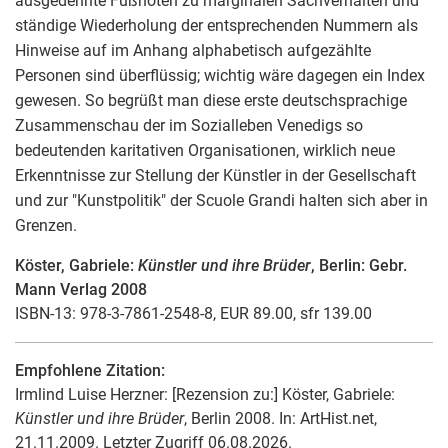
ausgedehnte Fußnoten zu marginalen Sachverhalten und
ständige Wiederholung der entsprechenden Nummern als
Hinweise auf im Anhang alphabetisch aufgezählte
Personen sind überflüssig; wichtig wäre dagegen ein Index
gewesen. So begrüßt man diese erste deutschsprachige
Zusammenschau der im Sozialleben Venedigs so
bedeutenden karitativen Organisationen, wirklich neue
Erkenntnisse zur Stellung der Künstler in der Gesellschaft
und zur "Kunstpolitik" der Scuole Grandi halten sich aber in
Grenzen.
Köster, Gabriele:
Künstler und ihre Brüder
, Berlin: Gebr.
Mann Verlag 2008
ISBN-13: 978-3-7861-2548-8, EUR 89.00, sfr 139.00
Empfohlene Zitation:
Irmlind Luise Herzner
: [Rezension zu:] Köster, Gabriele:
Künstler und ihre Brüder
, Berlin 2008. In: ArtHist.net,
21.11.2009. Letzter Zugriff 06.08.2026.