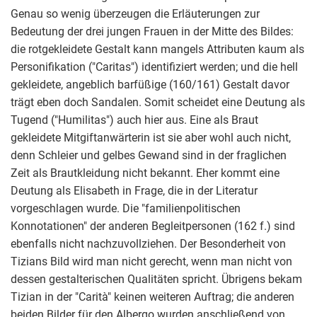
Genau so wenig überzeugen die Erläuterungen zur
Bedeutung der drei jungen Frauen in der Mitte des Bildes:
die rotgekleidete Gestalt kann mangels Attributen kaum als
Personifikation ("Caritas") identifiziert werden; und die hell
gekleidete, angeblich barfüßige (160/161) Gestalt davor
trägt eben doch Sandalen. Somit scheidet eine Deutung als
Tugend ("Humilitas") auch hier aus. Eine als Braut
gekleidete Mitgiftanwärterin ist sie aber wohl auch nicht,
denn Schleier und gelbes Gewand sind in der fraglichen
Zeit als Brautkleidung nicht bekannt. Eher kommt eine
Deutung als Elisabeth in Frage, die in der Literatur
vorgeschlagen wurde. Die "familienpolitischen
Konnotationen" der anderen Begleitpersonen (162 f.) sind
ebenfalls nicht nachzuvollziehen. Der Besonderheit von
Tizians Bild wird man nicht gerecht, wenn man nicht von
dessen gestalterischen Qualitäten spricht. Übrigens bekam
Tizian in der "Carità" keinen weiteren Auftrag; die anderen
beiden Bilder für den Albergo wurden anschließend von