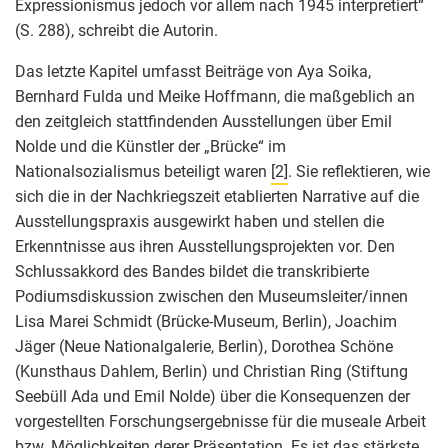
Expressionismus jedoch vor allem nach 1945 interpretiert“
(S. 288), schreibt die Autorin.
Das letzte Kapitel umfasst Beiträge von Aya Soika,
Bernhard Fulda und Meike Hoffmann, die maßgeblich an
den zeitgleich stattfindenden Ausstellungen über Emil
Nolde und die Künstler der „Brücke“ im
Nationalsozialismus beteiligt waren
[2]
. Sie reflektieren, wie
sich die in der Nachkriegszeit etablierten Narrative auf die
Ausstellungspraxis ausgewirkt haben und stellen die
Erkenntnisse aus ihren Ausstellungsprojekten vor. Den
Schlussakkord des Bandes bildet die transkribierte
Podiumsdiskussion zwischen den Museumsleiter/innen
Lisa Marei Schmidt (Brücke-Museum, Berlin), Joachim
Jäger (Neue Nationalgalerie, Berlin), Dorothea Schöne
(Kunsthaus Dahlem, Berlin) und Christian Ring (Stiftung
Seebüll Ada und Emil Nolde) über die Konsequenzen der
vorgestellten Forschungsergebnisse für die museale Arbeit
bzw. Möglichkeiten derer Präsentation. Es ist das stärkste