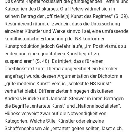
Das erste Kapitel fokussiert die grundlegenden Termini und
Kategorien des Diskurses. Olaf Peters widmet sich in
seinem Beitrag der „offizielle[n] Kunst des Regimes“ (S. 39).
Resümierend räumt er zwar ein, dass die Untersuchung
einzelner Künstler und Werke sinnvoll sei, eine umfassende
kunsthistorische Erforschung der NS-konformen
Kunstproduktion jedoch Gefahr laufe, „im Positivismus zu
enden und einen qualitativen Kunstbegriff zu
suspendieren“ (S. 48). Es irritiert, dass für einen
Überblickstext zum Thema ausgerechnet ein Forscher
angefragt wurde, dessen Argumentation der Dichotomie
„gute moderne Kunst“ versus „schlechte NS-Kunst“
verhaftet bleibt. Differenzierter hingegen diskutieren
Andreas Hüneke und Janosch Steuwer in ihren Beiträgen
die Begriffe „entartete Kunst“ und „Nationalsozialisten“.
Hüneke verweist zwar auf die Notwendigkeit von
Kategorien. Welche Stile, Künstler oder einzelne
Schaffensphasen als „entartet“ gelten sollten, lässt sich,