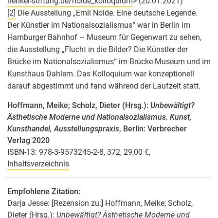
henkel-stiftung.de/nolde_kolloquium
> (20.01.2021)
[2]
Die Ausstellung „Emil Nolde. Eine deutsche Legende.
Der Künstler im Nationalsozialismus“ war in Berlin im
Hamburger Bahnhof – Museum für Gegenwart zu sehen,
die Ausstellung „Flucht in die Bilder? Die Künstler der
Brücke im Nationalsozialismus“ im Brücke-Museum und im
Kunsthaus Dahlem. Das Kolloquium war konzeptionell
darauf abgestimmt und fand während der Laufzeit statt.
Hoffmann, Meike; Scholz, Dieter (Hrsg.):
Unbewältigt?
Ästhetische Moderne und Nationalsozialismus. Kunst,
Kunsthandel, Ausstellungspraxis
, Berlin: Verbrecher
Verlag 2020
ISBN-13: 978-3-9573245-2-8, 372, 29,00 €,
Inhaltsverzeichnis
Empfohlene Zitation:
Darja Jesse
: [Rezension zu:] Hoffmann, Meike; Scholz,
Dieter (Hrsg.):
Unbewältigt? Ästhetische Moderne und