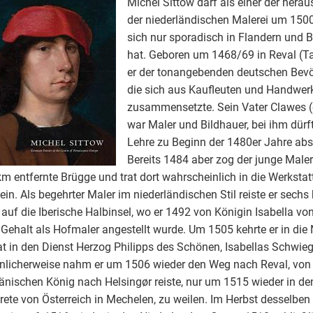
Michel Sittow darf als einer der herau
der niederländischen Malerei um 1500 
sich nur sporadisch in Flandern und 
hat. Geboren um 1468/69 in Reval (Ta
er der tonangebenden deutschen Bevö
die sich aus Kaufleuten und Handwer
zusammensetzte. Sein Vater Clawes 
war Maler und Bildhauer, bei ihm dürf
Lehre zu Beginn der 1480er Jahre abs
Bereits 1484 aber zog der junge Maler
m entfernte Brügge und trat dort wahrscheinlich in die Werksta
ein. Als begehrter Maler im niederländischen Stil reiste er sechs
 auf die Iberische Halbinsel, wo er 1492 von Königin Isabella von
Gehalt als Hofmaler angestellt wurde. Um 1505 kehrte er in die
at in den Dienst Herzog Philipps des Schönen, Isabellas Schwie
nlicherweise nahm er um 1506 wieder den Weg nach Reval, von
nischen König nach Helsingør reiste, nur um 1515 wieder in den
ete von Österreich in Mechelen, zu weilen. Im Herbst desselben J