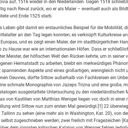
ovia auf, 1516 wieder in den Niederlanden. Gegen 1518 schließli
tig nach Reval zurück, wo er als Maler – eventuell auch als Bild
itete und Ende 1525 starb.
s Leben gibt damit ein erstaunliches Beispiel für die Mobilität, d
ttelalter an den Tag legen konnten; es verknüpft Kulturkreise a
Europas, und es zeigt einen Maler, der im stadtbürgerlichen Ha
 zu Hause war wie an internationalen Höfen. Dass er schließlich
ter Meister, der höfischen Welt den Rücken kehrte, um in seiner 
genen Heimatstadt zu arbeiten, bleibt ein merkwürdiges Phänome
 spannenden Aspekte und eines großartigen, wenngleich nicht
enen Oeuvres, dürfte Sittow außerhalb von Fachkreisen ein Unb
Eine schmale Monographie von Jazeps Trizna und eine große, mit
talogen ausgestattete Untersuchung zu den niederländischen 
las von Kastilien von Matthias Weniger liegen vor, doch in ein
llung wird Sittow nun zum ersten Mal gewürdigt.
[1]
22 überwieg
n Tallinn zu sehen (eine mehr als in Washington, Kat. 20), von d
 selbst zugeschrieben werden; zwei freilich mit Fragezeichen (Kat
ber dem jüngsten kritischen Katalog von Weniger fehlen lediglic