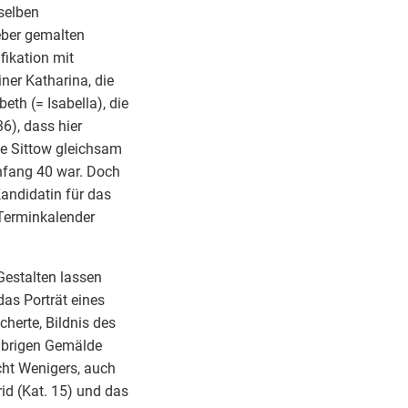
eselben
eber gemalten
fikation mit
ner Katharina, die
beth (= Isabella), die
6), dass hier
die Sittow gleichsam
 Anfang 40 war. Doch
andidatin für das
 Terminkalender
Gestalten lassen
das Porträt eines
herte, Bildnis des
 übrigen Gemälde
cht Wenigers, auch
id (Kat. 15) und das