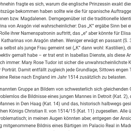
Ohnehin fragte es sich, warum die englische Prinzessin exakt di
tszüge bekommen haben sollte wie die für spanische Auftragg
en bzw. Magdalenen. Demgegenüber ist die traditionelle Identi
ina von Aragón viel wahrscheinlicher: Das „K“ ergäbe Sinn bei ei
 Rolle ihrer Namenspatronin auftritt, das „e“ aber könnte für Elisa
 Katharinas von Aragón stehen. Weniger erwägt en passant (S. 3
la selbst als junge Frau gemeint sei („K“ dann wohl: Kastilien), 
pektiv gemalt habe – er trat erst in Isabellas Dienste, als diese
ch immer: Mary Rose Tudor ist sicher die unwahrscheinlichste K
 Porträt. Damit entfällt zugleich jede Grundlage, Sittows engen
eine Reise nach England im Jahr 1514 zusätzlich zu belasten.
nannten Gruppe an Bildern von schwesterlich sich gleichenden 
roblemlos die Bildnisse eines jungen Mannes in Detroit (Kat. 2), 
Mannes in Den Haag (Kat. 14) und das, historisch halbwegs gesic
hen Königs Christian II. von 1514/15 (Kat. 11) zugesellen. Alle
roblematisch; in meinen Augen könnten aber, entgegen der Ansi
g mitgenommene Bildnis eines Bärtigen im Palacio Real in Madr