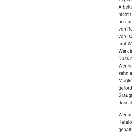
Arbeit
nicht 
an Jua
von Ro
von Is
laut W
Werk i
Dass d
Wenige
zehn a
Möglic
geförd
Graugr
dass d
Wer ni
Katalo
gehalt