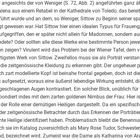
r angesichts der von Weniger (S. 72, Abb. 2) angeführten ganz äh
ena aus einem Retabel in der Kathedrale von Toledo, das bere
ührt wurde und an dem, so Weniger, Sittow zu Beginn seiner sp
igt gewesen war. Hat Sittow hier einen idealen Typus für Frauen
ufgegriffen, den er später nicht allein für Madonnen, sondern au
dete? Oder sollten alle diese Werke eine bestimmte Person jeweil
en zeigen? Virulent wird das Problem bei der Wiener Tafel, dem vi
tigsten Werk von Sittow. Zweifellos muss sie als Porträt versta
die zeitgenössische Kleidung zu erkennen gibt. Der ungeheuer p
ch zart modellierte Kopf ist beinahe frontal gegeben, doch ist di
 aufgesetzt, woraus eine äußerst lebendige Wirkung entsteht, di
geschlagenen Augen kontrastiert. Ein solcher Blick, unüblich für 
pondiert indes mit dem zarten goldenen Nimbus der Frau: Hier i
n der Rolle einer demütigen Heiligen dargestellt. Da ein spezifische
er zeitgenössische Betrachter durch das Erkennen der Porträtie
te Heilige identifiziert haben. Problematisch bleibt die Benennun
ch sie im Katalog zuversichtlich als Mary Rose Tudor, Schwester 
d, bezeichnet wird. Zumeist war die Dame als Katharina von Ar