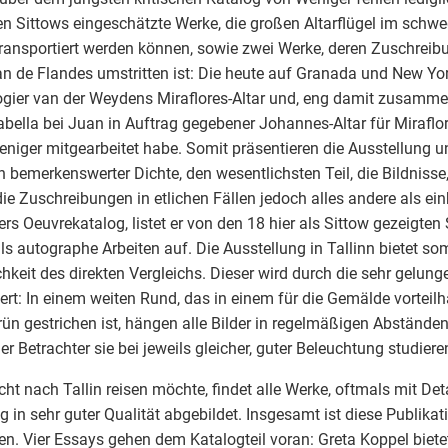
en Sittows eingeschätzte Werke, die großen Altarflügel im schwe
transportiert werden können, sowie zwei Werke, deren Zuschreib
n de Flandes umstritten ist: Die heute auf Granada und New York
gier van der Weydens Miraflores-Altar und, eng damit zusamm
abella bei Juan in Auftrag gegebener Johannes-Altar für Miraflo
eniger mitgearbeitet habe. Somit präsentieren die Ausstellung u
n bemerkenswerter Dichte, den wesentlichsten Teil, die Bildnisse,
ie Zuschreibungen in etlichen Fällen jedoch alles andere als einh
rs Oeuvrekatalog, listet er von den 18 hier als Sittow gezeigte
ls autographe Arbeiten auf. Die Ausstellung in Tallinn bietet so
hkeit des direkten Vergleichs. Dieser wird durch die sehr gelun
ert: In einem weiten Rund, das in einem für die Gemälde vorteil
ün gestrichen ist, hängen alle Bilder in regelmäßigen Abstände
er Betrachter sie bei jeweils gleicher, guter Beleuchtung studiere
cht nach Tallin reisen möchte, findet alle Werke, oftmals mit De
g in sehr guter Qualität abgebildet. Insgesamt ist diese Publika
en. Vier Essays gehen dem Katalogteil voran: Greta Koppel bietet