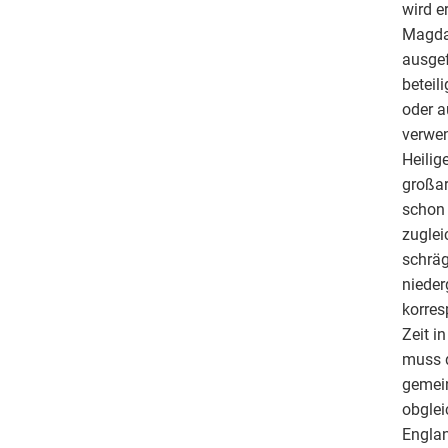
wird e
Magdal
ausgef
beteil
oder a
verwen
Heilig
großar
schon 
zuglei
schräg
nieder
korres
Zeit i
muss d
gemein
obglei
Englan