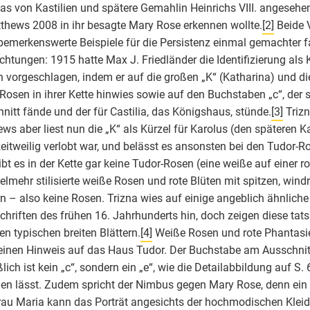
las von Kastilien und spätere Gemahlin Heinrichs VIII. angesehe
thews 2008 in ihr besagte Mary Rose erkennen wollte.
[2]
Beide 
bemerkenswerte Beispiele für die Persistenz einmal gemachter f
htungen: 1915 hatte Max J. Friedländer die Identifizierung als 
 vorgeschlagen, indem er auf die großen „K“ (Katharina) und d
Rosen in ihrer Kette hinwies sowie auf den Buchstaben „c“, der 
nitt fände und der für Castilia, das Königshaus, stünde.
[3]
Trizn
ws aber liest nun die „K“ als Kürzel für Karolus (den späteren K
eitweilig verlobt war, und belässt es ansonsten bei den Tudor-R
ibt es in der Kette gar keine Tudor-Rosen (eine weiße auf einer 
ielmehr stilisierte weiße Rosen und rote Blüten mit spitzen, win
rn – also keine Rosen. Trizna wies auf einige angeblich ähnliche 
hriften des frühen 16. Jahrhunderts hin, doch zeigen diese tats
ren typischen breiten Blättern.
[4]
Weiße Rosen und rote Phantasi
einen Hinweis auf das Haus Tudor. Der Buchstabe am Ausschnitt
ßlich ist kein „c“, sondern ein „e“, wie die Detailabbildung auf S.
en lässt. Zudem spricht der Nimbus gegen Mary Rose, denn ein 
au Maria kann das Porträt angesichts der hochmodischen Klei