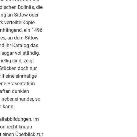
dischen Bollnäs, die
ung an Sittow oder
 verteilte Kopie
enhängend, ein 1496
res, an dem Sittow
nd ihr Katalog das
 sogar vollständig.
ellig sind, zeigt
n Stücken doch nur
mit eine einmalige
gene Präsentation
haften dunklen
n nebeneinander, so
n kann.
tailabbildungen, im
tion recht knapp
 einen Überblick zur