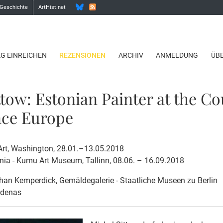
 Geschichte
ArtHist.net
AG EINREICHEN
REZENSIONEN
ARCHIV
ANMELDUNG
ÜB
ttow: Estonian Painter at the Co
nce Europe
 Art, Washington, 28.01.–13.05.2018
ia - Kumu Art Museum, Tallinn, 08.06. – 16.09.2018
han Kemperdick
, Gemäldegalerie - Staatliche Museen zu Berlin
rdenas