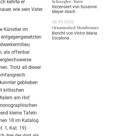
Schwegler-Torré
ch kehrte er
Rezensiert von
Susanne
hauer, wie sein Vater
Meyer-Abich
28.05.2026
Ornamented Membranes
ie Künstler im
Bericht von
Victor Maria
n entgegengesetzten
Escalona
ndwerkermilieu
, als offenbar
vergleichsweise
n. Trotz all dieser
 umfangreich
ekannter geblieben
 kritischen
Malern am Hof
er monographischen
end kleine Tafeln
enen 18 im Katalog
. 1, Kat. 19).
h drei der dort als