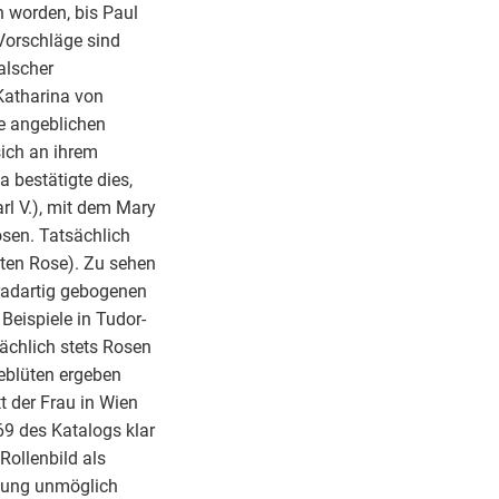
n worden, bis Paul
Vorschläge sind
alscher
Katharina von
ie angeblichen
sich an ihrem
a bestätigte dies,
arl V.), mit dem Mary
osen. Tatsächlich
roten Rose). Zu sehen
dradartig gebogenen
Beispiele in Tudor-
ächlich stets Rosen
eblüten ergeben
 der Frau in Wien
 69 des Katalogs klar
Rollenbild als
dung unmöglich