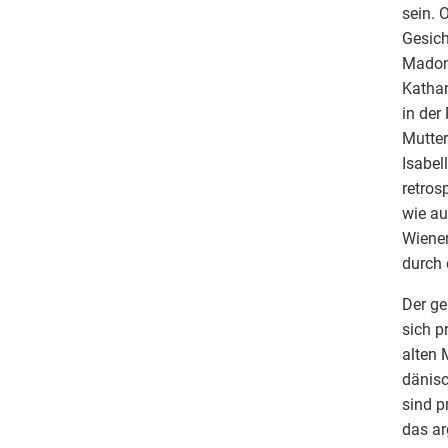
sein. 
Gesich
Madonn
Kathar
in der
Mutter
Isabel
retros
wie au
Wiener
durch 
Der ge
sich p
alten 
dänisc
sind p
das ar