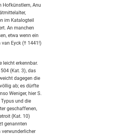
n Hofkünstlern, Anu
tmittelalter,
n im Katalogteil
ert. An manchen
sen, etwa wenn ein
n van Eyck († 1441!)
 leicht erkennbar.
504 (Kat. 3), das
weicht dagegen die
völlig ab; es dürfte
nso Weniger, hier S.
r Typus und die
ter geschaffenen,
troit (Kat. 10)
tzt genannten
ch verwunderlicher