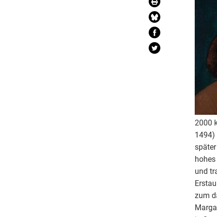
2000 k
1494) 
später
hohes 
und tr
Erstau
zum dä
Margar