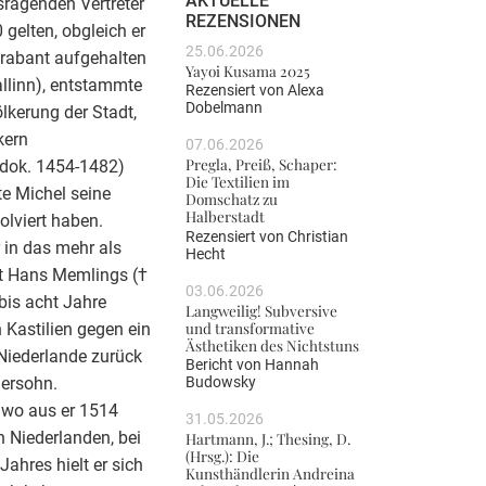
AKTUELLE
sragenden Vertreter
REZENSIONEN
gelten, obgleich er
25.06.2026
Brabant aufgehalten
Yayoi Kusama 2025
llinn), entstammte
Rezensiert von
Alexa
Dobelmann
lkerung der Stadt,
kern
07.06.2026
Pregla, Preiß, Schaper:
(dok. 1454-1482)
Die Textilien im
te Michel seine
Domschatz zu
Halberstadt
olviert haben.
Rezensiert von
Christian
 in das mehr als
Hecht
tt Hans Memlings (†
03.06.2026
 bis acht Jahre
Langweilig! Subversive
und transformative
 Kastilien gegen ein
Ästhetiken des Nichtstuns
 Niederlande zurück
Bericht von
Hannah
gersohn.
Budowsky
 wo aus er 1514
31.05.2026
 Niederlanden, bei
Hartmann, J.; Thesing, D.
(Hrsg.): Die
ahres hielt er sich
Kunsthändlerin Andreina