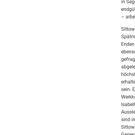
in Seg
endgül
– arbe
Sittow
Spätmi
Enden 
ebenso
gefrag
abgele
höchst
erhalt
sein. 
Werkka
Isabel
Ausste
sind i
Sittow
Gegenü