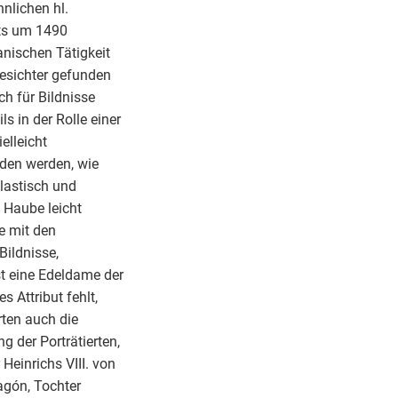
nlichen hl.
its um 1490
anischen Tätigkeit
gesichter gefunden
ch für Bildnisse
s in der Rolle einer
elleicht
nden werden, wie
lastisch und
e Haube leicht
e mit den
Bildnisse,
st eine Edeldame der
s Attribut fehlt,
rten auch die
g der Porträtierten,
Heinrichs VIII. von
agón, Tochter