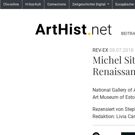
Clio-online
H-Soz-Kult
Connections
Zeitgeschichte Digital
Europäische
BEITR
REV-EX
08.07.2018
Michel Si
Renaissa
National Gallery of
Art Museum of Eston
Rezensiert von
Step
Redaktion: Livia Cá