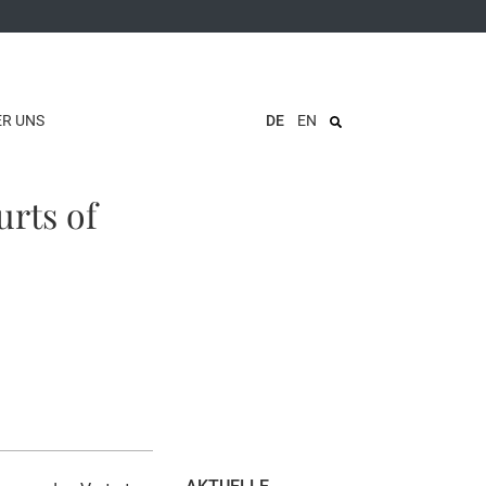
ER UNS
DE
EN
urts of