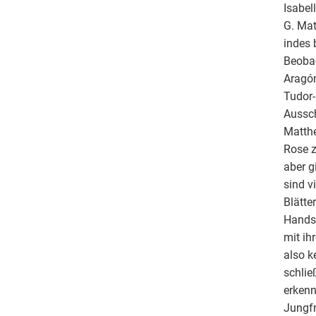
Isabel
G. Mat
indes 
Beobac
Aragón
Tudor-
Aussch
Matthe
Rose z
aber g
sind v
Blätte
Handsc
mit ih
also k
schlie
erkenn
Jungfr