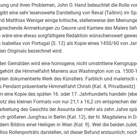
ung und ihren Problemen, John O. Hand beleuchtet die Rolle vo
ibt eine sehr lesenswerte Darstellung von Reval (Tallinn) im Spä
d Matthias Weniger einige kritische, stellenweise den Meinunge
prechende Anmerkungen zu Oeuvre und Karriere des Malers lief
n wäre eine etwas sorgfältigere Redaktion wünschenswert gewe
s Isabellas von Portugal (S. 12) als Kopie eines 1450/60 von Ja
en Originals bezeichnet wird.
den Gemälden wird eine homogene, nicht umstrittene Kerngruppe
 gehört die Himmelfahrt Mariens aus Washington von ca. 1500-1
ten dokumentierte Werk des Künstlers. Farblich und malerisch 
ls Pendant präsentierte Himmelfahrt Christi (Kat. 4, Privatbesitz) 
m eine Kopie des späten 16. oder 17. Jahrhunderts handeln (ebe
rotz des kleinen Formats von nur 21,1 x 16,2 cm entsprechen de
rbeitung des Gesichts der Assunta der mehr als zehn Jahre spä
ich größeren Jungfrau in Berlin (Kat. 12), der hl. Magdalena in De
dem Bildnis einer Heiligen in Wien (Kat. 9). Weil die beiden zule
llos Rollenporträts darstellen, ist dieser Befund erstaunlich; no