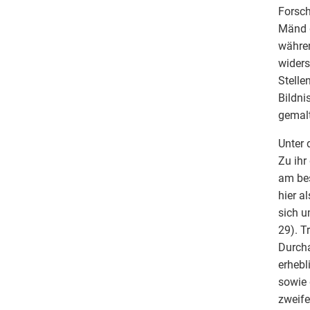
Forsch
Mänd g
währen
widers
Stelle
Bildni
gemalt
Unter 
Zu ihr
am bes
hier a
sich u
29). T
Durcha
erhebl
sowie 
zweife