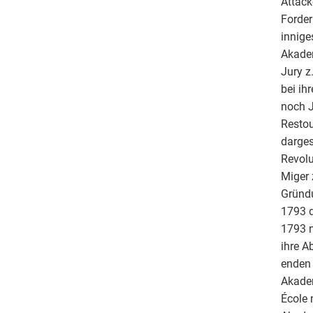
Attack
Forder
innige
Akadem
Jury z
bei ih
noch J
Restou
darges
Revolu
Miger 
Gründu
1793 d
1793 n
ihre A
enden 
Akadem
École 