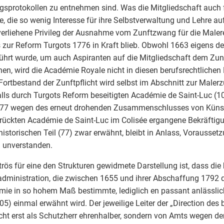
gsprotokollen zu entnehmen sind. Was die Mitgliedschaft auch fü
, die so wenig Interesse für ihre Selbstverwaltung und Lehre au
erliehene Privileg der Ausnahme vom Zunftzwang für die Malere
s zur Reform Turgots 1776 in Kraft blieb. Obwohl 1663 eigens de
ührt wurde, um auch Aspiranten auf die Mitgliedschaft dem Zu
hen, wird die Académie Royale nicht in diesen berufsrechtlichen K
Fortbestand der Zunftpflicht wird selbst im Abschnitt zur Malerz
lls durch Turgots Reform beseitigten Académie de Saint-Luc (
777 wegen des erneut drohenden Zusammenschlusses von Künst
rückten Académie de Saint-Luc im Colisée ergangene Bekräftigun
 historischen Teil (77) zwar erwähnt, bleibt in Anlass, Vorausse
 unverstanden.
rös für eine den Strukturen gewidmete Darstellung ist, dass die
dministration, die zwischen 1655 und ihrer Abschaffung 1792 d
ie in so hohem Maß bestimmte, lediglich en passant anlässlich
05) einmal erwähnt wird. Der jeweilige Leiter der „Direction des 
cht erst als Schutzherr ehrenhalber, sondern von Amts wegen d