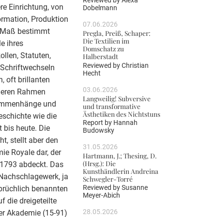
Reviewed by
Alexa
re Einrichtung, von
Dobelmann
ormation, Produktion
07.06.2026
m Maß bestimmt
Pregla, Preiß, Schaper:
Die Textilien im
e ihres
Domschatz zu
llen, Statuten,
Halberstadt
Reviewed by
Christian
 Schriftwechseln
Hecht
, oft brillanten
03.06.2026
geren Rahmen
Langweilig! Subversive
sammenhänge und
und transformative
Ästhetiken des Nichtstuns
eschichte wie die
Report by
Hannah
 bis heute. Die
Budowsky
t, stellt aber den
31.05.2026
ie Royale dar, der
Hartmann, J.; Thesing, D.
(Hrsg.): Die
 1793 abdeckt. Das
Kunsthändlerin Andreina
s Nachschlagewerk, ja
Schwegler-Torré
Reviewed by
Susanne
prüchlich benannten
Meyer-Abich
f die dreigeteilte
28.05.2026
er Akademie (15-91)