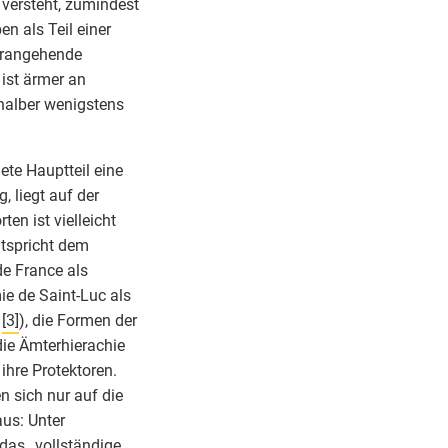
 versteht, zumindest
n als Teil einer
orangehende
 ist ärmer an
 halber wenigstens
te Hauptteil eine
, liegt auf der
en ist vielleicht
ntspricht dem
e France als
ie de Saint-Luc als
z
[3]
), die Formen der
die Ämterhierachie
ihre Protektoren.
n sich nur auf die
us: Unter
 das „vollständige