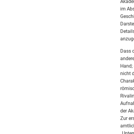
Akadem
im Abs
Geschi
Darste
Detail
anzug
Dass d
andere
Hand; 
nicht 
Charak
römisc
Rivali
Aufnah
der Ak
Zur er
amtlic
„Unter