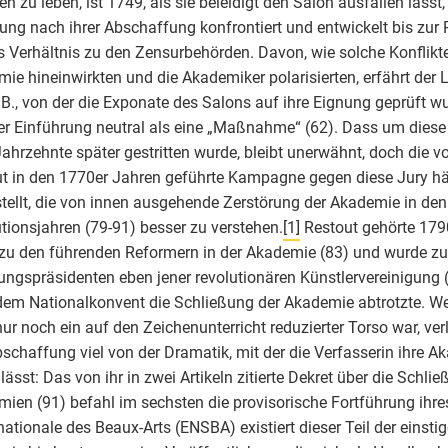
en zu leben, ist 1749, als sie beleidigt den Salon ausfallen lässt,
ung nach ihrer Abschaffung konfrontiert und entwickelt bis zur 
s Verhältnis zu den Zensurbehörden. Davon, wie solche Konflikte
ie hineinwirkten und die Akademiker polarisierten, erfährt der L
.B., von der die Exponate des Salons auf ihre Eignung geprüft w
rer Einführung neutral als eine „Maßnahme“ (62). Dass um die
ahrzehnte später gestritten wurde, bleibt unerwähnt, doch die 
t in den 1770er Jahren geführte Kampagne gegen diese Jury hä
tellt, die von innen ausgehende Zerstörung der Akademie in den
tionsjahren (79-91) besser zu verstehen.
[1]
Restout gehörte 179
zu den führenden Reformern in der Akademie (83) und wurde z
ngspräsidenten eben jener revolutionären Künstlervereinigung (
em Nationalkonvent die Schließung der Akademie abtrotzte. We
ur noch ein auf den Zeichenunterricht reduzierter Torso war, verli
bschaffung viel von der Dramatik, mit der die Verfasserin ihre 
lässt: Das von ihr in zwei Artikeln zitierte Dekret über die Schlie
ien (91) befahl im sechsten die provisorische Fortführung ihres
nationale des Beaux-Arts (ENSBA) existiert dieser Teil der einsti