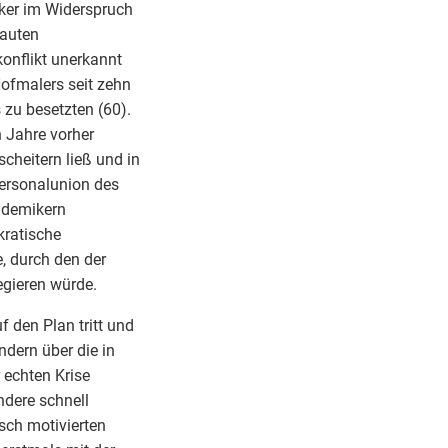
iker im Widerspruch
bauten
onflikt unerkannt
Hofmalers seit zehn
zu besetzten (60).
n Jahre vorher
cheitern ließ und in
Personalunion des
ademikern
kratische
, durch den der
egieren würde.
 den Plan tritt und
ndern über die in
r echten Krise
ndere schnell
isch motivierten