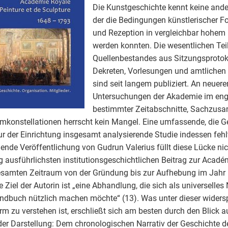
Die Kunstgeschichte kennt keine ande
der die Bedingungen künstlerischer F
und Rezeption in vergleichbar hohe
werden konnten. Die wesentlichen Teil
Quellenbestandes aus Sitzungsprotoko
Dekreten, Vorlesungen und amtlichen
sind seit langem publiziert. An neueren
Untersuchungen der Akademie im en
bestimmter Zeitabschnitte, Sachzu
mkonstellationen herrscht kein Mangel. Eine umfassende, die G
ur der Einrichtung insgesamt analysierende Studie indessen fehlt
gende Veröffentlichung von Gudrun Valerius füllt diese Lücke nich
g ausführlichsten institutionsgeschichtlichen Beitrag zur Académ
samten Zeitraum von der Gründung bis zur Aufhebung im Jahr
te Ziel der Autorin ist „eine Abhandlung, die sich als universelle
ndbuch nützlich machen möchte“ (13). Was unter dieser widers
rm zu verstehen ist, erschließt sich am besten durch den Blick au
er Darstellung: Dem chronologischen Narrativ der Geschichte d