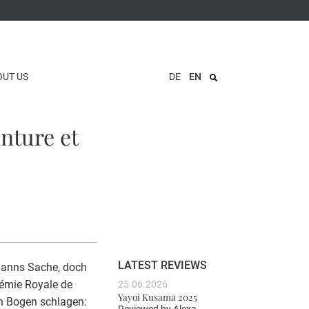
OUT US
DE
EN
nture et
LATEST REVIEWS
rmanns Sache, doch
émie Royale de
25.06.2026
Yayoi Kusama 2025
in Bogen schlagen: