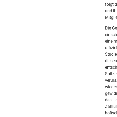
folgt 
und ih
Mitgli
Die Ge
einsch
eine m
offizi
Studie
diesen
entsch
Spitze
verurs
wieder
gewidm
des Ho
Zahlun
höfisc