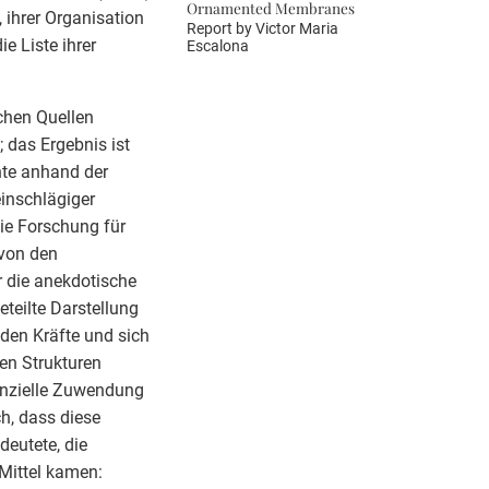
Ornamented Membranes
, ihrer Organisation
Report by
Victor Maria
e Liste ihrer
Escalona
chen Quellen
; das Ergebnis ist
chte anhand der
einschlägiger
die Forschung für
 von den
r die anekdotische
eteilte Darstellung
nden Kräfte und sich
en Strukturen
nanzielle Zuwendung
h, dass diese
deutete, die
 Mittel kamen: