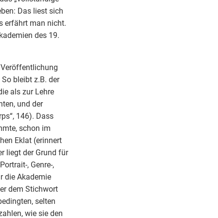
en: Das liest sich
s erfährt man nicht.
Akademien des 19.
 Veröffentlichung
So bleibt z.B. der
ie als zur Lehre
nten, und der
orps“, 146). Dass
immte, schon im
en Eklat (erinnert
 liegt der Grund für
rtrait-, Genre-,
ür die Akademie
ter dem Stichwort
edingten, selten
ahlen, wie sie den