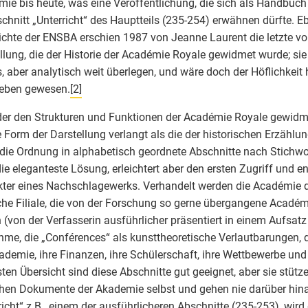
ie bis heute, was eine Veröffentlichung, die sich als Handbuch
chnitt „Unterricht“ des Hauptteils (235-254) erwähnen dürfte. Ebe
chte der ENSBA erschien 1987 von Jeanne Laurent die letzte v
llung, die der Historie der Académie Royale gewidmet wurde; sie
s, aber analytisch weit überlegen, und wäre doch der Höflichkeit
eben gewesen.
[2]
er den Strukturen und Funktionen der Académie Royale gewidme
 Form der Darstellung verlangt als die der historischen Erzählung
die Ordnung in alphabetisch geordnete Abschnitte nach Stichwort
die eleganteste Lösung, erleichtert aber den ersten Zugriff und e
ter eines Nachschlagewerks. Verhandelt werden die Académie d
he Filiale, die von der Forschung so gerne übergangene Académ
n (von der Verfasserin ausführlicher präsentiert in einem Aufsat
me, die „Conférences“ als kunsttheoretische Verlautbarungen, 
ademie, ihre Finanzen, ihre Schülerschaft, ihre Wettbewerbe und 
sten Übersicht sind diese Abschnitte gut geeignet, aber sie stütze
hen Dokumente der Akademie selbst und gehen nie darüber hina
richt“ z.B., einem der ausführlicheren Abschnitte (235-253), wird