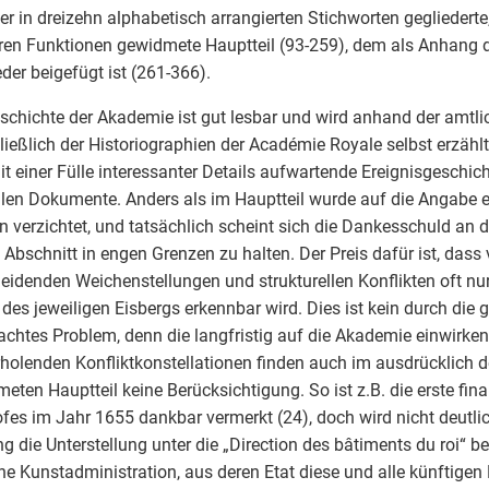
der in dreizehn alphabetisch arrangierten Stichworten gegliederte
ren Funktionen gewidmete Hauptteil (93-259), dem als Anhang di
eder beigefügt ist (261-366).
schichte der Akademie ist gut lesbar und wird anhand der amtli
ließlich der Historiographien der Académie Royale selbst erzählt
it einer Fülle interessanter Details aufwartende Ereignisgeschi
ellen Dokumente. Anders als im Hauptteil wurde auf die Angabe 
n verzichtet, und tatsächlich scheint sich die Dankesschuld an 
 Abschnitt in engen Grenzen zu halten. Der Preis dafür ist, dass
eidenden Weichenstellungen und strukturellen Konflikten oft nu
 des jeweiligen Eisbergs erkennbar wird. Dies ist kein durch die g
achtes Problem, denn die langfristig auf die Akademie einwirke
holenden Konfliktkonstellationen finden auch im ausdrücklich d
eten Hauptteil keine Berücksichtigung. So ist z.B. die erste fi
fes im Jahr 1655 dankbar vermerkt (24), doch wird nicht deutlic
g die Unterstellung unter die „Direction des bâtiments du roi“ be
he Kunstadministration, aus deren Etat diese und alle künftigen