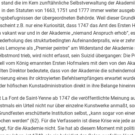
 stand die im Kern zunftähnliche Selbstverwaltung der Akadem
 in den Statuten von 1663, 1751 und 1777 immer weiter ausge
gsbefugnissen der übergeordneten Behörde. Weil dieser Grundk
, scheint z.B. nur eine Kuriosität, dass 1747 das Amt des Ersten 
 vakant war und in der Akademie „niemand Anspruch erhob“, es 
ederholung des strukturbedingten Aufeinanderpralls, wie er zeh
is Lemoyne als „Premier peintre“ am Widerstand der Akademie s
lbstmord trieb, wird nicht erfasst, sein Suizid übergangen: Die 
ell vom König ernannten Ersten Hofmalers mit dem von den Ak
ten Direktor bedeutete, dass von der Akademie die scheindemo
mierung eines ihr oktroyierten Befehlsempfängers erwartet wurde
 der höfischen Kunstadministration direkt in ihre Belange hineinr
t La Font de Saint-Yenne ab 1747 die veröffentlichte Meinung auf
rstmals ein Urteil nicht nur über einzelne Kunstwerke anmaßt, so
Grundfesten erschütterte Institution selbst, „kann sogar von eine
chen werden“ (62). Für die Verfasserin ist diese Krise wie jede a
egt, für die Akademie nicht. Sie hat ab diesem Moment mit polit