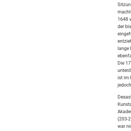
Sitzun
machte
1648 v
der bi
eingef
entzie
lange 
ebenfa
Die 1
unterd
ist im
jedoch
Desast
Kunsta
Akadem
(203-2
war ni