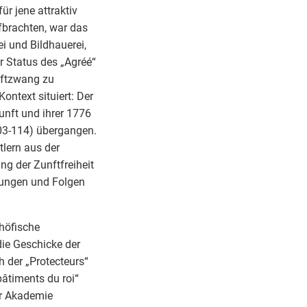
r jene attraktiv
fbrachten, war das
i und Bildhauerei,
r Status des „Agréé“
nftzwang zu
ontext situiert: Der
unft und ihrer 1776
103-114) übergangen.
lern aus der
g der Zunftfreiheit
tzungen und Folgen
 höfische
ie Geschicke der
 der „Protecteurs“
bâtiments du roi“
er Akademie