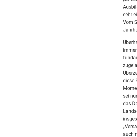
Ausbil
sehr e
Vom Sy
Jahrhu
Überha
immer 
fundam
zugela
Überza
diese 
Moment
sei nu
das De
Landsc
insges
„Versa
auch n