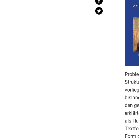
Proble
Strukt
vorlie
bislan
den ge
erklär
als Ha
Textfo
Form d