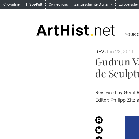
Clio-online
H-Soz-Kult
Connections
Zeitgeschichte Digital
Europäische
YOUR 
REV
Jun 23, 2011
Gudrun Va
de Sculpt
Reviewed by
Gerrit
Editor: Philipp Zitzl