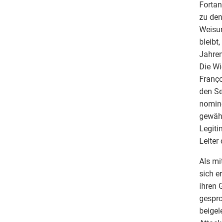
Fortan
zu den
Weisun
bleibt
Jahren
Die Wi
Franço
den Se
nomin
gewähl
Legiti
Leiter
Als mi
sich e
ihren 
gespro
beigel