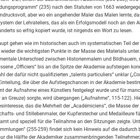
dungsprogramm“ (235) nach den Statuten von 1663 wiedergegeb
indrucksvoll, aber wo ein angehender Maler das Malen lernte, da
stem der Lehrateliers, das als ein Erfolgsmodell noch an den 
nderts so eifrig kopiert wurde, ist nirgends ein Wort zu lesen.
upt gehen wie im historischen auch im systematischen Teil der
wieder die wichtigsten Punkte in der Masse des Materials unter. 
entale Unterschied zwischen Historienmalern und Bildhauern, d
ssene „Officiers“ bis an die Spitze der Akademie aufsteigen kon
hl der dafür nicht qualifizierten „talents particuliers“ unklar („C
Einteilung, die über die Aufstiegschancen in der Akademie best
 der Aufnahme eines Künstlers festgelegt wurde und für manch
r an Greuze) sorgte, wird übergangen („Aufnahme“, 115-122). Hier
sinteresse, das die Mehrheit der „Académiciens“, die Masse der Po
hafts- und Stillebenmaler, der Kupferstecher und Medailleure f
amt und speziell für die Teilnahme an den Sitzungen zeigte. Un
mmlungen“ (255-259) findet sich kein Hinweis auf die dadurch b
ur die Hälfte der Akademiker zusammenbringenden Teilnehmerz