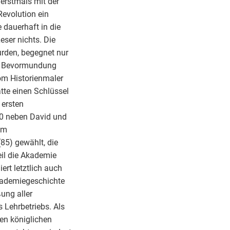
 erstmals mit der
Revolution ein
 dauerhaft in die
eser nichts. Die
urden, begegnet nur
se Bevormundung
vom Historienmaler
tte einen Schlüssel
 ersten
0 neben David und
um
85) gewählt, die
il die Akademie
ert letztlich auch
Akademiegeschichte
ßung aller
 Lehrbetriebs. Als
gen königlichen