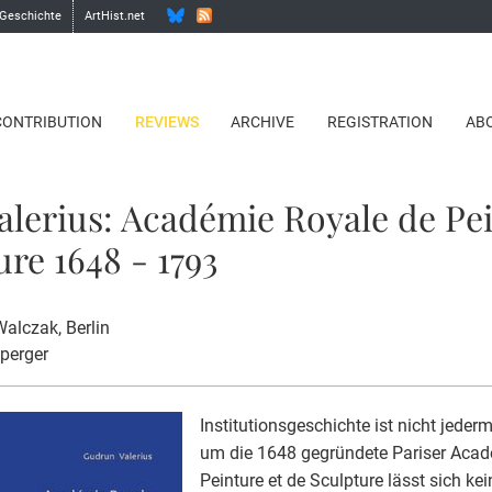
 Geschichte
ArtHist.net
CONTRIBUTION
REVIEWS
ARCHIVE
REGISTRATION
AB
lerius: Académie Royale de Pei
ure 1648 - 1793
 Walczak
, Berlin
sperger
Institutionsgeschichte ist nicht jede
um die 1648 gegründete Pariser Acad
Peinture et de Sculpture lässt sich ke