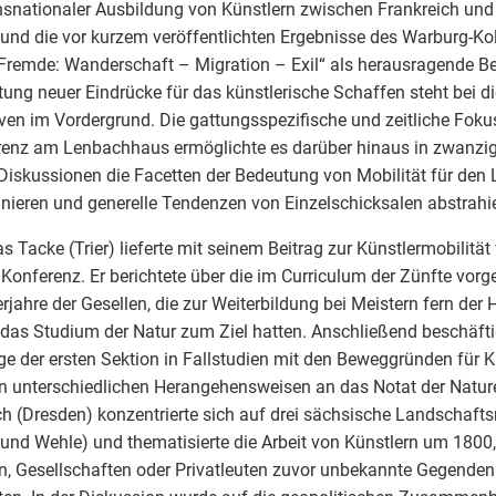
nsnationaler Ausbildung von Künstlern zwischen Frankreich und
und die vor kurzem veröffentlichten Ergebnisse des Warburg-Kol
 Fremde: Wanderschaft – Migration – Exil“ als herausragende Bei
ung neuer Eindrücke für das künstlerische Schaffen steht bei d
tiven im Vordergrund. Die gattungsspezifische und zeitliche Foku
enz am Lenbachhaus ermöglichte es darüber hinaus in zwanzig
Diskussionen die Facetten der Bedeutung von Mobilität für den
inieren und generelle Tendenzen von Einzelschicksalen abstrahi
s Tacke (Trier) lieferte mit seinem Beitrag zur Künstlermobilitä
 Konferenz. Er berichtete über die im Curriculum der Zünfte vor
jahre der Gesellen, die zur Weiterbildung bei Meistern fern der
 das Studium der Natur zum Ziel hatten. Anschließend beschäfti
ge der ersten Sektion in Fallstudien mit den Beweggründen für K
n unterschiedlichen Herangehensweisen an das Notat der Natur
ch (Dresden) konzentrierte sich auf drei sächsische Landschafts
und Wehle) und thematisierte die Arbeit von Künstlern um 1800,
n, Gesellschaften oder Privatleuten zuvor unbekannte Gegenden