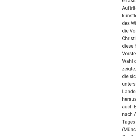
erfass
Aufträ
künstl
des Wi
die Vo
Christ
diese 
Vorste
Wahl d
zeigte
die si
unters
Landsc
heraus
auch E
nach A
Tages 
(Münch