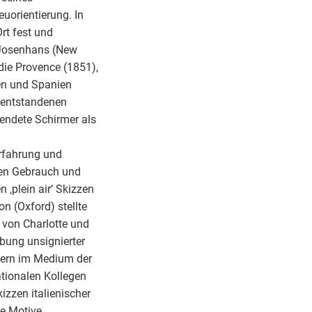
uorientierung. In
rt fest und
e Josenhans (New
die Provence (1851),
ien und Spanien
t entstandenen
ndete Schirmer als
rfahrung und
aten Gebrauch und
‚plein air‘ Skizzen
n (Oxford) stellte
g von Charlotte und
ibung unsignierter
stlern im Medium der
nationalen Kollegen
kizzen italienischer
ie Motive