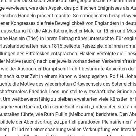
ten. In der Diskussion wurde auf die geopolitischen Zusammen
ge verwiesen, was den Aspekt des politischen Ereignisses als Au
erisches Handeln präsent machte. So ermöglichten beispielswei
ener Kongresses die freie Beweglichkeit von Engländern in deu
raussetzung für die Aktivität englischer Maler an Rhein und Mose
iane Häslein (Trier) in Ihrem Beitrag näher untersuchte. Für engl
Flusslandschaften nach 1815 beliebte Reiseziele, die ihren rom
llungen des Pittoresken entsprachen. Häslein verfolgte die These
er Motive (auch) nach der jeweils vorhandenen Verkehrsinfrastr
, wie der Ausbau der Dampfschifffahrt bestimmte Ansichten der
ch nach kurzer Zeit in einem Kanon widerspiegelten. Rolf H. Jo
uchte die Motive des wiederholten Ortswechsels des österreichi
haftsmalers Friedrich Loos und stellte wirtschaftliche Gründe
. Um wettbewerbsfähig zu bleiben erweiterten viele Künstler ihr 
ugene von Guérard, den seine Suche nach „undepicted sites“ u
ustralien führte, wie Ruth Pullin (Melbourne) berichtete. Den Ab
bildete der Abendvortrag zu „partiell paradoxen Pleinairismen“
en). Er lud mit einer spannungsvollen Verknüpfung von literari