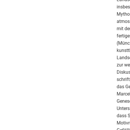
insbes
Mythos
atmosp
mit de
fertig
(Münch
kunstt
Landsc
zur we
Diskus
schrif
das Ge
Marcel
Genese
Unters
dass S
Motivr