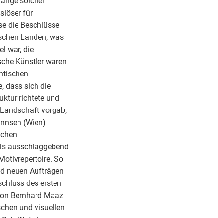
hänge solcher
slöser für
se die Beschlüsse
tschen Landen, was
l war, die
ische Künstler waren
antischen
, dass sich die
uktur richtete und
 Landschaft vorgab,
hannsen (Wien)
schen
 als ausschlaggebend
Motivrepertoire. So
nd neuen Aufträgen
schluss des ersten
 von Bernhard Maaz
schen und visuellen