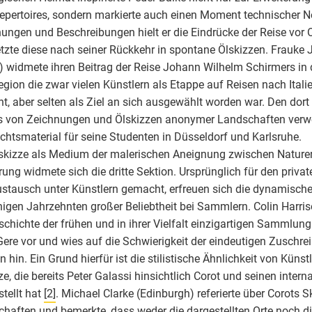
epertoires, sondern markierte auch einen Moment technischer Ne
ungen und Beschreibungen hielt er die Eindrücke der Reise vor O
tzte diese nach seiner Rückkehr in spontane Ölskizzen. Frauk
 widmete ihren Beitrag der Reise Johann Wilhelm Schirmers in 
egion die zwar vielen Künstlern als Etappe auf Reisen nach Ital
t, aber selten als Ziel an sich ausgewählt worden war. Den dor
s von Zeichnungen und Ölskizzen anonymer Landschaften verwe
ichtsmaterial für seine Studenten in Düsseldorf und Karlsruhe.
skizze als Medium der malerischen Aneignung zwischen Nature
rung widmete sich die dritte Sektion. Ursprünglich für den priv
stausch unter Künstlern gemacht, erfreuen sich die dynamischen 
inigen Jahrzehnten großer Beliebtheit bei Sammlern. Colin Harriso
schichte der frühen und in ihrer Vielfalt einzigartigen Sammlun
ere vor und wies auf die Schwierigkeit der eindeutigen Zuschre
n hin. Ein Grund hierfür ist die stilistische Ähnlichkeit von Kün
ze, die bereits Peter Galassi hinsichtlich Corot und seinen inter
stellt hat
[2]
. Michael Clarke (Edinburgh) referierte über Corots S
haften und bemerkte, dass weder die dargestellten Orte noch d