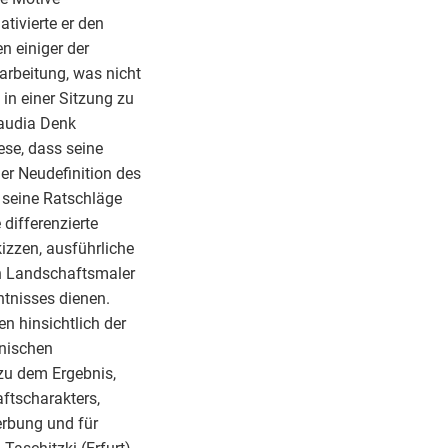
tivierte er den
n einiger der
rbeitung, was nicht
 in einer Sitzung zu
laudia Denk
ese, dass seine
er Neudefinition des
 seine Ratschläge
differenzierte
izzen, ausführliche
en Landschaftsmaler
tnisses dienen.
n hinsichtlich der
hnischen
zu dem Ergebnis,
ftscharakters,
erbung und für