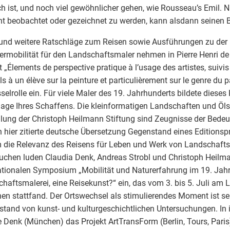
h ist, und noch viel gewöhnlicher gehen, wie Rousseau’s Emil. 
nt beobachtet oder gezeichnet zu werden, kann alsdann seinen B
und weitere Ratschläge zum Reisen sowie Ausführungen zu der
ermobilität für den Landschaftsmaler nehmen in Pierre Henri de
t „Élements de perspective pratique à l’usage des artistes, suivis 
ls à un élève sur la peinture et particulièrement sur le genre du 
selrolle ein. Für viele Maler des 19. Jahrhunderts bildete diese
age Ihres Schaffens. Die kleinformatigen Landschaften und Öls
ng der Christoph Heilmann Stiftung sind Zeugnisse der Bedeut
 hier zitierte deutsche Übersetzung Gegenstand eines Editionspr
m die Relevanz des Reisens für Leben und Werk von Landschaft
uchen luden Claudia Denk, Andreas Strobl und Christoph Heil
ationalen Symposium „Mobilität und Naturerfahrung im 19. Jah
haftsmalerei, eine Reisekunst?“ ein, das vom 3. bis 5. Juli am
n stattfand. Der Ortswechsel als stimulierendes Moment ist se
tand von kunst- und kulturgeschichtlichen Untersuchungen. In 
 Denk (München) das Projekt ArtTransForm (Berlin, Tours, Paris