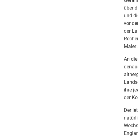
Gefäll
über d
und di
vor de
der La
Recher
Maler
An die
genaue
alther
Landsc
ihre j
der Ko
Der le
natürl
Wechse
Englan