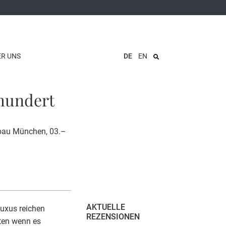
ER UNS
DE
EN
rhundert
tbau München, 03.–
AKTUELLE
Luxus reichen
REZENSIONEN
iten wenn es