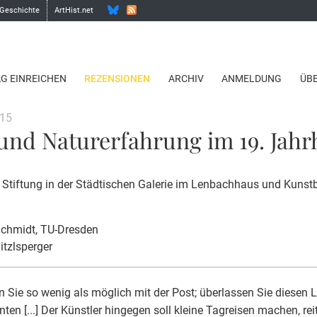
 Geschichte
ArtHist.net
AG EINREICHEN
REZENSIONEN
ARCHIV
ANMELDUNG
ÜB
015
 und Naturerfahrung im 19. Jah
 Stiftung in der Städtischen Galerie im Lenbachhaus und Kuns
Schmidt
, TU-Dresden
itzlsperger
n Sie so wenig als möglich mit der Post; überlassen Sie diesen 
nten [...] Der Künstler hingegen soll kleine Tagreisen machen, re