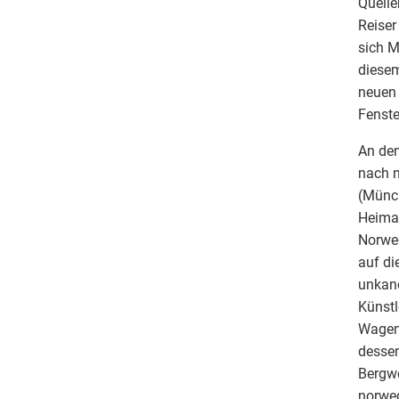
Quelle
Reiser
sich M
diesem
neuen 
Fenste
An den
nach n
(Münch
Heima
Norweg
auf di
unkano
Künstl
Wagenb
dessen
Bergwe
norweg