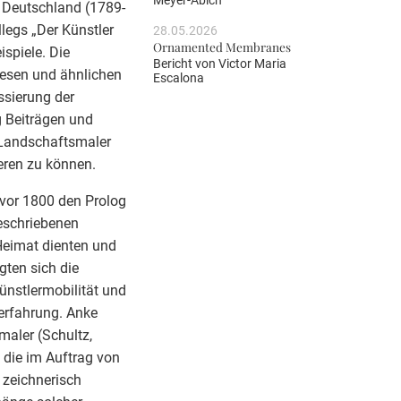
Meyer-Abich
 Deutschland (1789-
legs „Der Künstler
28.05.2026
Ornamented Membranes
spiele. Die
Bericht von
Victor Maria
iesen und ähnlichen
Escalona
ssierung der
 Beiträgen und
 Landschaftsmaler
eren zu können.
t vor 1800 den Prolog
geschriebenen
 Heimat dienten und
gten sich die
ünstlermobilität und
erfahrung. Anke
maler (Schultz,
 die im Auftrag von
 zeichnerisch