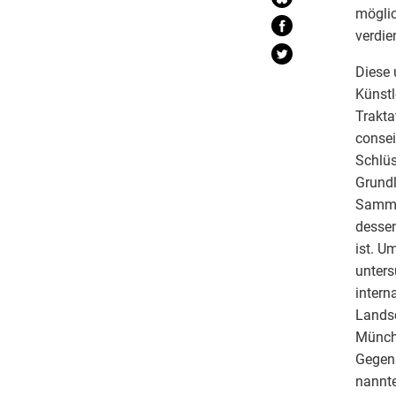
möglic
verdie
Diese 
Künstl
Trakta
consei
Schlüs
Grundl
Sammlu
dessen
ist. U
unters
intern
Landsc
Münche
Gegens
nannte