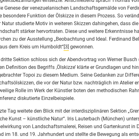
igkeitsbezahlungen einsetzte. Anschließend sprach Thomas von 
ie Genese der venezuelanischen Landschaftsgemälde von Ferd
e besondere Funktion der Ölskizze in diesem Prozess. So veränd
r Natur studierte Motiv in weiteren Skizzen dahingehen, dass di
ndschaft stärker hervortraten. Diese und weitere Erkenntnisse ha
chen zu der Ausstellung „Beobachtung und Ideal. Ferdinand Be
 aus dem Kreis um Humboldt“
[3]
gewonnen.
 dritte Sektion schloss sich der Abendvortrag von Werner Busch (
n Definition des Begriffs ‚Ölskizze’ klärte er Grundlagen und hin
gebrachter Topoi zu diesem Medium. Seine Gedanken zur Differ
haftsölskizzen, die vor der Natur bzw. nachträglich im Atelier 
eweilige Rolle im Werk der Künstler boten den methodischen Ra
nferenz diskutierte Einzelbeispiele.
tzte Tag weitete den Blick mit der interdisziplinären Sektion „Gr
iche Kunst – künstliche Natur“. Iris Lauterbach (München) unter
lwirkung von Landschaftsmalerei, Reisen und Gartenkunst in 
d im 18. und 19. Jahrhundert und stellte die Bewegung als ent