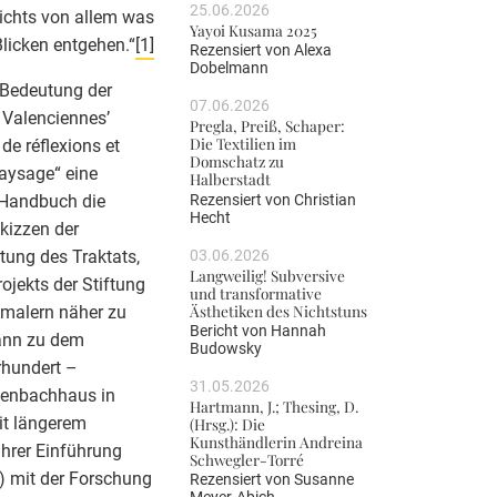
25.06.2026
Nichts von allem was
Yayoi Kusama 2025
licken entgehen.“
[1]
Rezensiert von
Alexa
Dobelmann
 Bedeutung der
07.06.2026
 Valenciennes’
Pregla, Preiß, Schaper:
Die Textilien im
de réflexions et
Domschatz zu
paysage“ eine
Halberstadt
Rezensiert von
Christian
s Handbuch die
Hecht
kizzen der
03.06.2026
ung des Traktats,
Langweilig! Subversive
ojekts der Stiftung
und transformative
Ästhetiken des Nichtstuns
smalern näher zu
Bericht von
Hannah
mann zu dem
Budowsky
rhundert –
31.05.2026
 Lenbachhaus in
Hartmann, J.; Thesing, D.
it längerem
(Hrsg.): Die
Kunsthändlerin Andreina
ihrer Einführung
Schwegler-Torré
) mit der Forschung
Rezensiert von
Susanne