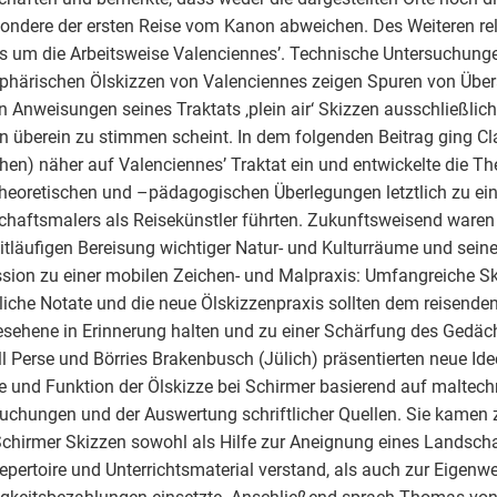
ondere der ersten Reise vom Kanon abweichen. Des Weiteren rela
 um die Arbeitsweise Valenciennes’. Technische Untersuchunge
härischen Ölskizzen von Valenciennes zeigen Spuren von Übera
n Anweisungen seines Traktats ‚plein air‘ Skizzen ausschließlich
en überein zu stimmen scheint. In dem folgenden Beitrag ging C
en) näher auf Valenciennes’ Traktat ein und entwickelte die Th
heoretischen und –pädagogischen Überlegungen letztlich zu ein
haftsmalers als Reisekünstler führten. Zukunftsweisend waren
itläufigen Bereisung wichtiger Natur- und Kulturräume und seine 
sion zu einer mobilen Zeichen- und Malpraxis: Umfangreiche Sk
tliche Notate und die neue Ölskizzenpraxis sollten dem reisend
sehene in Erinnerung halten und zu einer Schärfung des Gedäch
l Perse und Börries Brakenbusch (Jülich) präsentierten neue Idee
 und Funktion der Ölskizze bei Schirmer basierend auf maltec
uchungen und der Auswertung schriftlicher Quellen. Sie kamen 
chirmer Skizzen sowohl als Hilfe zur Aneignung eines Landscha
epertoire und Unterrichtsmaterial verstand, als auch zur Eigenw