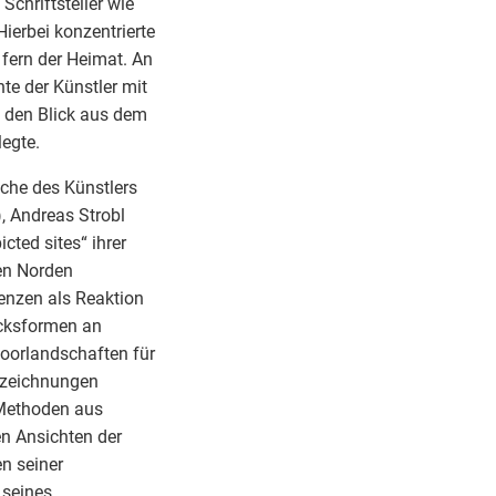
Schriftsteller wie
Hierbei konzentrierte
fern der Heimat. An
e der Künstler mit
n den Blick aus dem
legte.
uche des Künstlers
, Andreas Strobl
cted sites“ ihrer
en Norden
enzen als Reaktion
rucksformen an
oorlandschaften für
sezeichnungen
 Methoden aus
en Ansichten der
en seiner
 seines