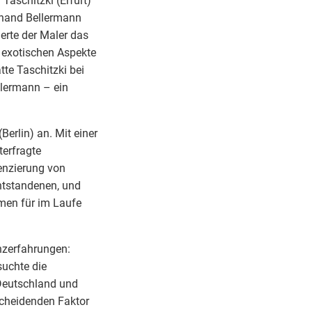
Taschitzki (Erfurt)
inand Bellermann
erte der Maler das
e exotischen Aspekte
tte Taschitzki bei
llermann – ein
Berlin) an. Mit einer
terfragte
enzierung von
entstandenen, und
hmen für im Laufe
enzerfahrungen:
suchte die
Deutschland und
scheidenden Faktor