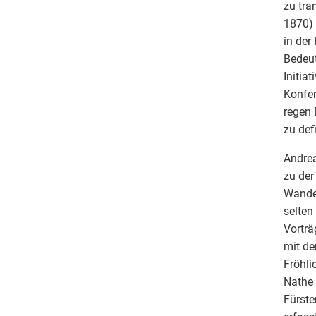
zu tra
1870) 
in der
Bedeut
Initia
Konfer
regen 
zu def
Andrea
zu der
Wander
selten
Vorträ
mit de
Fröhli
Nathe 
Fürste