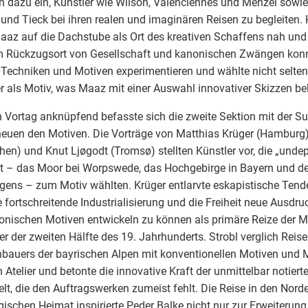
n dazu ein, Künstler wie Wilson, Valenciennes und Menzel sowie 
 und Tieck bei ihren realen und imaginären Reisen zu begleiten. 
aaz auf die Dachstube als Ort des kreativen Schaffens nah und 
 Rückzugsort von Gesellschaft und kanonischen Zwängen konnt
Techniken und Motiven experimentieren und wählte nicht selte
r als Motiv, was Maaz mit einer Auswahl innovativer Skizzen be
 Vortag anknüpfend befasste sich die zweite Sektion mit der S
euen den Motiven. Die Vorträge von Matthias Krüger (Hamburg)
en) und Knut Ljøgodt (Tromsø) stellten Künstler vor, die „undepi
t – das Moor bei Worpswede, das Hochgebirge in Bayern und d
ens – zum Motiv wählten. Krüger entlarvte eskapistische Tend
e fortschreitende Industrialisierung und die Freiheit neue Ausd
nischen Motiven entwickeln zu können als primäre Reize der M
er der zweiten Hälfte des 19. Jahrhunderts. Strobl verglich Rei
auers der bayrischen Alpen mit konventionellen Motiven und
 Atelier und betonte die innovative Kraft der unmittelbar notiert
lt, die den Auftragswerken zumeist fehlt. Die Reise in den Nord
ischen Heimat inspirierte Peder Balke nicht nur zur Erweiterung