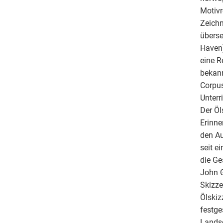
Motivr
Zeichn
überse
Haven)
eine R
bekann
Corpu
Unterr
Der Öl
Erinne
den Au
seit e
die Ge
John G
Skizze
Ölskiz
festge
Landsc