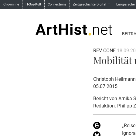
Clio-online
H-Soz-Kult
Connections
Zeitgeschichte Digital
Europäische
BEITR
REV-CONF
18.09.2
Mobilität
Christoph Heilmann
05.07.2015
Bericht von
Arnika 
Redaktion: Philipp Z
„Reise
Ignora