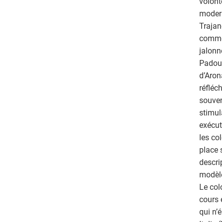
volont
modern
Trajan
comme 
jalonn
Padoue
d’Aron
réfléc
souven
stimul
exécut
les co
place 
descri
modèle
Le col
cours 
qui n’