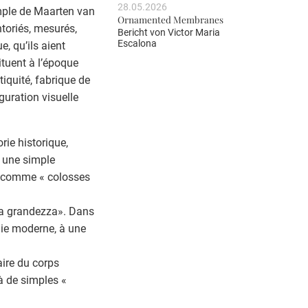
28.05.2026
mple de Maarten van
Ornamented Membranes
toriés, mesurés,
Bericht von
Victor Maria
Escalona
e, qu’ils aient
tituent à l’époque
tiquité, fabrique de
guration visuelle
ie historique,
t une simple
it comme « colosses
ata grandezza». Dans
phie moderne, à une
aire du corps
à de simples «