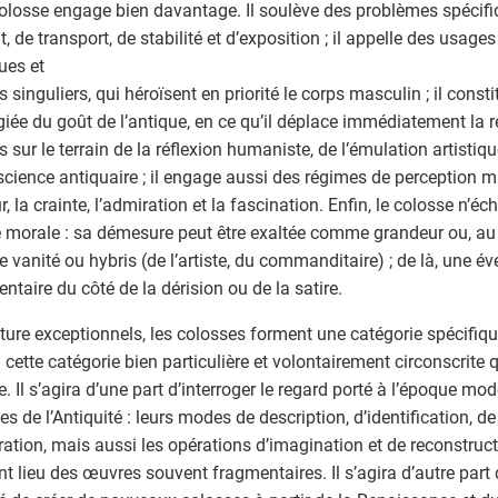
colosse engage bien davantage. Il soulève des problèmes spécifi
t, de transport, de stabilité et d’exposition ; il appelle des usag
ques et
s singuliers, qui héroïsent en priorité le corps masculin ; il cons
égiée du goût de l’antique, en ce qu’il déplace immédiatement la 
 sur le terrain de la réflexion humaniste, de l’émulation artistiqu
science antiquaire ; il engage aussi des régimes de perception m
r, la crainte, l’admiration et la fascination. Enfin, le colosse n’
e morale : sa démesure peut être exaltée comme grandeur ou, au 
vanité ou hybris (de l’artiste, du commanditaire) ; de là, une év
taire du côté de la dérision ou de la satire.
ture exceptionnels, les colosses forment une catégorie spécifique
à cette catégorie bien particulière et volontairement circonscrite 
e. Il s’agira d’une part d’interroger le regard porté à l’époque mod
es de l’Antiquité : leurs modes de description, d’identification, 
ration, mais aussi les opérations d’imagination et de reconstruc
t lieu des œuvres souvent fragmentaires. Il s’agira d’autre part