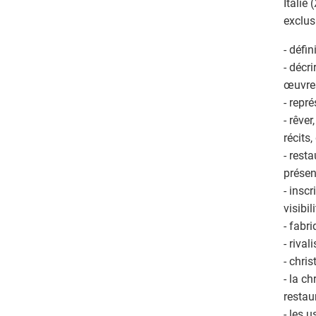
Italie 
exclusi
- défin
- décr
œuvres
- repré
- rêve
récits,
- rest
présen
- inscr
visibili
- fabr
- riva
- chris
- la c
restau
- les 