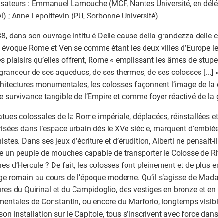
sateurs : Emmanuel Lamouche (MCF, Nantes Université, en délé
l) ; Anne Lepoittevin (PU, Sorbonne Université)
8, dans son ouvrage intitulé Delle cause della grandezza delle c
 évoque Rome et Venise comme étant les deux villes d’Europe le
es plaisirs qu’elles offrent, Rome « emplissant les âmes de stupeur 
 grandeur de ses aqueducs, de ses thermes, de ses colosses [...] 
chitectures monumentales, les colosses façonnent l’image de la c
survivance tangible de l’Empire et comme foyer réactivé de la 
atues colossales de la Rome impériale, déplacées, réinstallées 
risées dans l’espace urbain dès le XVe siècle, marquent d’emblée
stes. Dans ses jeux d’écriture et d’érudition, Alberti ne pensait-i
un peuple de mouches capable de transporter le Colosse de R
es d’Hercule ? De fait, les colosses font pleinement et de plus e
e romain au cours de l’époque moderne. Qu’il s’agisse de Mad
res du Quirinal et du Campidoglio, des vestiges en bronze et en
ntales de Constantin, ou encore du Marforio, longtemps visibl
son installation sur le Capitole, tous s’inscrivent avec force dan