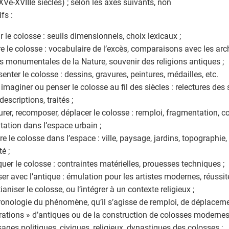
(XVe-XVIIIe siècles) ; selon les axes suivants, non
fs :
ir le colosse : seuils dimensionnels, choix lexicaux ;
ire le colosse : vocabulaire de l’excès, comparaisons avec les arch
 monumentales de la Nature, souvenir des religions antiques ;
senter le colosse : dessins, gravures, peintures, médailles, etc.
r, imaginer ou penser le colosse au fil des siècles : relectures des
 descriptions, traités ;
aurer, recomposer, déplacer le colosse : remploi, fragmentation, co
tation dans l’espace urbain ;
ire le colosse dans l’espace : ville, paysage, jardins, topographie,
té ;
iquer le colosse : contraintes matérielles, prouesses techniques ;
liser avec l’antique : émulation pour les artistes modernes, réussit
tianiser le colosse, ou l’intégrer à un contexte religieux ;
hronologie du phénomène, qu’il s’agisse de remploi, de déplaceme
rations » d’antiques ou de la construction de colosses modernes
usages politiques, civiques, religieux, dynastiques des colosses ;