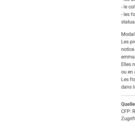
- le c
- les 
statua
Modali
Les pr
notice
emman
Elles 
ou en 
Les fr
dans l
Quell
CFP: R
Zugrif