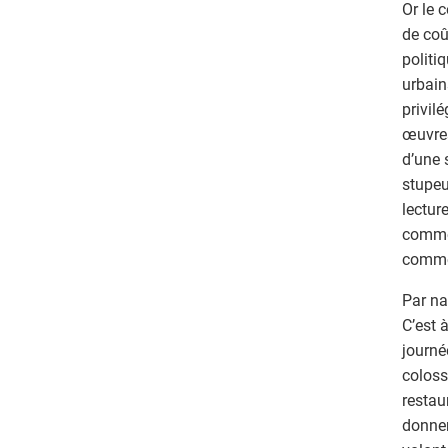
Or le 
de coû
politi
urbain
privil
œuvres
d’une 
stupeu
lectur
comme 
commen
Par na
C’est 
journé
coloss
restau
donnen