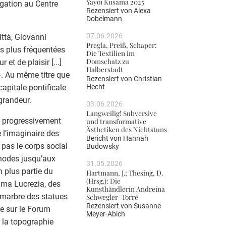
Yayoi Kusama 2025
gation au Centre
Rezensiert von
Alexa
Dobelmann
07.06.2026
ittà, Giovanni
Pregla, Preiß, Schaper:
s plus fréquentées
Die Textilien im
Domschatz zu
et de plaisir [...]
Halberstadt
». Au même titre que
Rezensiert von
Christian
Hecht
apitale pontificale
grandeur.
03.06.2026
Langweilig! Subversive
et progressivement
und transformative
Ästhetiken des Nichtstuns
 l’imaginaire des
Bericht von
Hannah
l pas le corps social
Budowsky
hodes jusqu’aux
31.05.2026
n plus partie du
Hartmann, J.; Thesing, D.
(Hrsg.): Die
ama Lucrezia, des
Kunsthändlerin Andreina
 marbre des statues
Schwegler-Torré
Rezensiert von
Susanne
e sur le Forum
Meyer-Abich
s la topographie