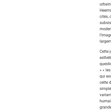
urbain
Heemsk
cités,
subsis
modern
l’imag
largem
Cette 
esthét
questi
» « le
qui ex
cette 
simpl
varian
humain
grande