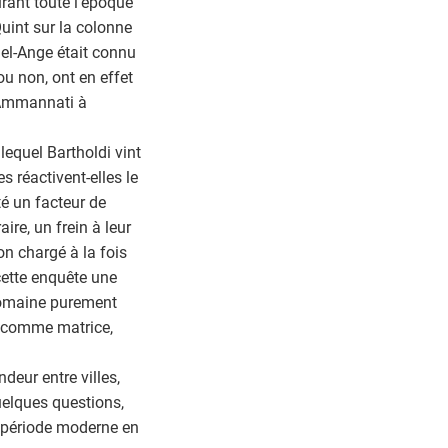
rant toute l’époque
uint sur la colonne
hel-Ange était connu
u non, ont en effet
o Ammannati à
lequel Bartholdi vint
s réactivent-elles le
té un facteur de
ire, un frein à leur
on chargé à la fois
ette enquête une
 romaine purement
e comme matrice,
deur entre villes,
quelques questions,
a période moderne en