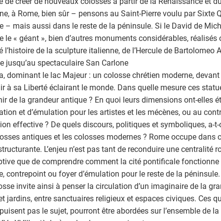
é de créer de nouveaux colosses à partir de la Renaissance et du
e, à Rome, bien sûr – pensons au Saint-Pierre voulu par Sixte Q
e – mais aussi dans le reste de la péninsule. Si le David de Mic
le « géant », bien d’autres monuments considérables, réalisés o
é l’histoire de la sculpture italienne, de l’Hercule de Bartolome
 jusqu’au spectaculaire San Carlone
a, dominant le lac Majeur : un colosse chrétien moderne, devant 
hir à sa Liberté éclairant le monde. Dans quelle mesure ces statue
ir de la grandeur antique ? En quoi leurs dimensions ont-elles é
ation et d’émulation pour les artistes et les mécènes, ou au contra
ion effective ? De quels discours, politiques et symboliques, a-t-
losses antiques et les colosses modernes ? Rome occupe dans c
structurante. L’enjeu n’est pas tant de reconduire une centralité
ptive que de comprendre comment la cité pontificale fonctionn
, contrepoint ou foyer d’émulation pour le reste de la péninsule.
osse invite ainsi à penser la circulation d’un imaginaire de la gran
et jardins, entre sanctuaires religieux et espaces civiques. Ces 
épuisent pas le sujet, pourront être abordées sur l’ensemble de l