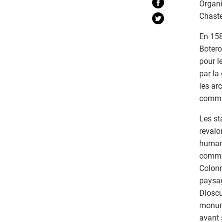
Organi
Chaste
En 158
Botero
pour l
par la
les ar
comme 
Les st
revalo
humani
comme 
Colonn
paysag
Dioscu
monume
avant 