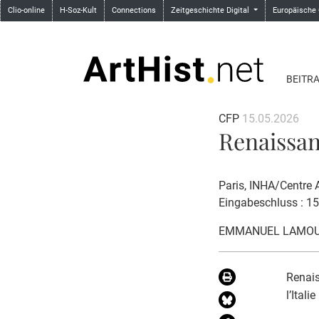
Clio-online
H-Soz-Kult
Connections
Zeitgeschichte Digital
Europäische
BEITR
CFP
15.05.2026
Renaissan
Paris, INHA/Centre 
Eingabeschluss : 1
EMMANUEL LAMO
Renais
l’Itali