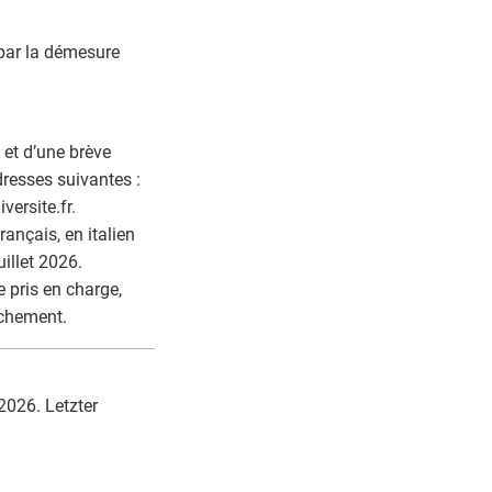
 par la démesure
et d’une brève
dresses suivantes :
versite.fr.
ançais, en italien
illet 2026.
 pris en charge,
achement.
2026. Letzter