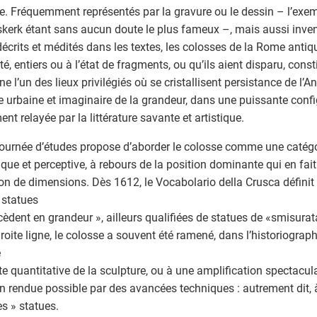
e. Fréquemment représentés par la gravure ou le dessin – l’exe
erk étant sans aucun doute le plus fameux –, mais aussi inven
 décrits et médités dans les textes, les colosses de la Rome antiqu
té, entiers ou à l’état de fragments, ou qu’ils aient disparu, cons
e l’un des lieux privilégiés où se cristallisent persistance de l’An
e urbaine et imaginaire de la grandeur, dans une puissante confi
ent relayée par la littérature savante et artistique.
journée d’études propose d’aborder le colosse comme une catégor
ique et perceptive, à rebours de la position dominante qui en fai
on de dimensions. Dès 1612, le Vocabolario della Crusca défin
s statues
cèdent en grandeur », ailleurs qualifiées de statues de «smisur
droite ligne, le colosse a souvent été ramené, dans l’historiogra
e
te quantitative de la sculpture, ou à une amplification spectacul
 rendue possible par des avancées techniques : autrement dit, 
s » statues.