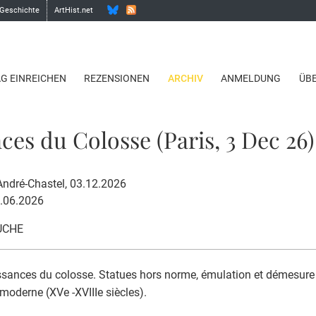
 Geschichte
ArtHist.net
AG EINREICHEN
REZENSIONEN
ARCHIV
ANMELDUNG
ÜB
ces du Colosse (Paris, 3 Dec 26)
André-Chastel, 03.12.2026
5.06.2026
UCHE
sances du colosse. Statues hors norme, émulation et démesure
e moderne (XVe -XVIIIe siècles).