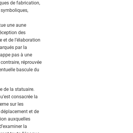
ques de fabrication,
es symboliques,
titue une aune
réception des
e et de l’élaboration
arqués par la
échappe pas à une
contraire, réprouvée
entuelle bascule du
 de la statuaire.
qu’est consacrée la
erne sur les
de déplacement et de
tion auxquelles
 d’examiner la