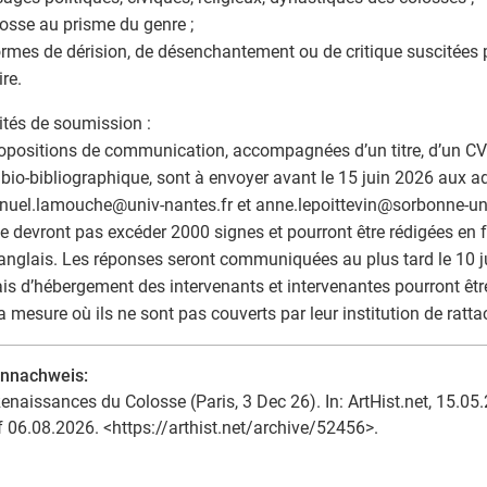
olosse au prisme du genre ;
formes de dérision, de désenchantement ou de critique suscitées
ire.
tés de soumission :
opositions de communication, accompagnées d’un titre, d’un CV 
 bio-bibliographique, sont à envoyer avant le 15 juin 2026 aux a
uel.lamouche
@
univ-nantes.fr et anne.lepoittevin
@
sorbonne-uni
ne devront pas excéder 2000 signes et pourront être rédigées en fr
anglais. Les réponses seront communiquées au plus tard le 10 ju
ais d’hébergement des intervenants et intervenantes pourront être
a mesure où ils ne sont pas couverts par leur institution de ratt
ennachweis:
enaissances du Colosse (Paris, 3 Dec 26). In: ArtHist.net, 15.05.
f 06.08.2026. <https://arthist.net/archive/52456>.