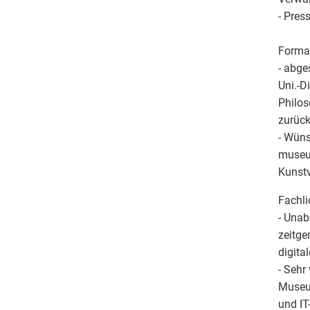
- Pres
Forma
- abge
Uni.-D
Philos
zurück
- Wüns
museum
Kunstv
Fachli
- Unab
zeitge
digita
- Sehr
Museum
und IT