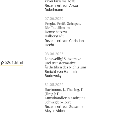
Yayoi Kusama 2025
Rezensiert von
Alexa
Dobelmann
07.06.2026
Pregla, Preiß, Schaper:
Die Textilien im
Domschatz zu
Halberstadt
Rezensiert von
Christian
Hecht
03.06.2026
Langweilig! Subversive
e-j26261.html
und transformative
Ästhetiken des Nichtstuns
Bericht von
Hannah
Budowsky
31.05.2026
Hartmann, J.; Thesing, D.
(Hrsg.): Die
Kunsthändlerin Andreina
Schwegler-Torré
Rezensiert von
Susanne
Meyer-Abich