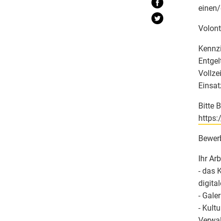
einen/
Volont
Kennzi
Entgel
Vollze
Einsat
Bitte 
https:
Bewerb
Ihr Ar
- das 
digita
- Gal
- Kult
Verwa