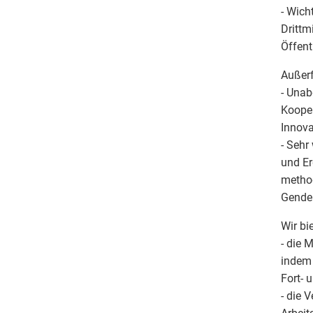
- Wich
Drittm
Öffent
Außerf
- Unab
Kooper
Innova
- Sehr
und Er
method
Gende
Wir bie
- die 
indem 
Fort- 
- die 