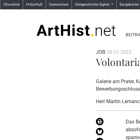
Clio-online
H-Soz-Kult
Connections
Zeitgeschichte Digital
Europäische
BEITR
JOB
28.01.2022
Volontari
Galerie am Prater, K
Bewerbungsschluss
Herr Martin Lemanc
Das Be
absofo
spanne