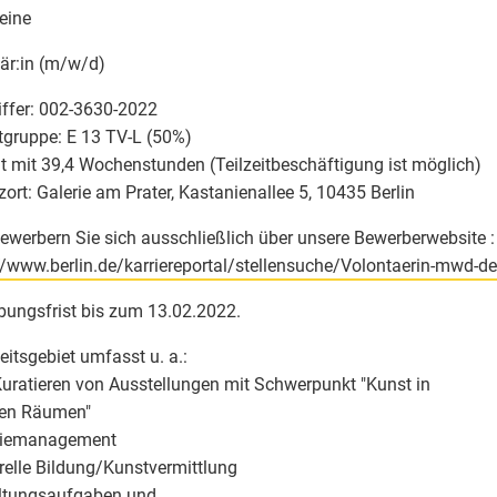
eine
är:in (m/w/d)
ffer: 002-3630-2022
tgruppe: E 13 TV-L (50%)
it mit 39,4 Wochenstunden (Teilzeitbeschäftigung ist möglich)
zort: Galerie am Prater, Kastanienallee 5, 10435 Berlin
Bewerbern Sie sich ausschließlich über unsere Bewerberwebsite :
//www.berlin.de/karriereportal/stellensuche/Volontaerin-mwd-d
ungsfrist bis zum 13.02.2022.
beitsgebiet umfasst u. a.:
Kuratieren von Ausstellungen mit Schwerpunkt "Kunst in
len Räumen"
eriemanagement
urelle Bildung/Kunstvermittlung
ltungsaufgaben und