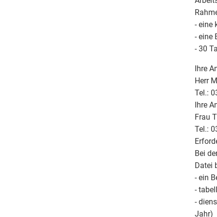
Arbeit
Rahmen
- eine
- eine
- 30 T
Ihre A
Herr 
Tel.: 
Ihre A
Frau T
Tel.: 
Erford
Bei de
Datei 
- ein 
- tabe
- dien
Jahr)