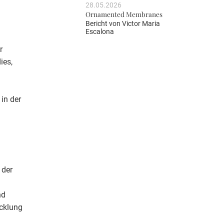
28.05.2026
Ornamented Membranes
Bericht von
Victor Maria
Escalona
r
ies,
in der
 der
nd
icklung