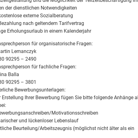
szeitgestaltung und die Möglichkeit der Teilzeitbeschäftigung i
 der dienstlichen Notwendigkeiten
 kostenlose externe Sozialberatung
 Bezahlung nach geltendem Tarifvertrag
age Erholungsurlaub in einem Kalenderjahr
nsprechperson für organisatorische Fragen:
Martin Lemanczyk
030 90295 – 2490
nsprechperson für fachliche Fragen:
ina Balla
030 90295 – 3801
erliche Bewerbungsunterlagen:
r Erstellung Ihrer Bewerbung fügen Sie bitte folgende Anhänge a
bei:
Bewerbungsanschreiben/Motivationsschreiben
llarischer und lückenloser Lebenslauf
stliche Beurteilung/Arbeitszeugnis (möglichst nicht älter als ein