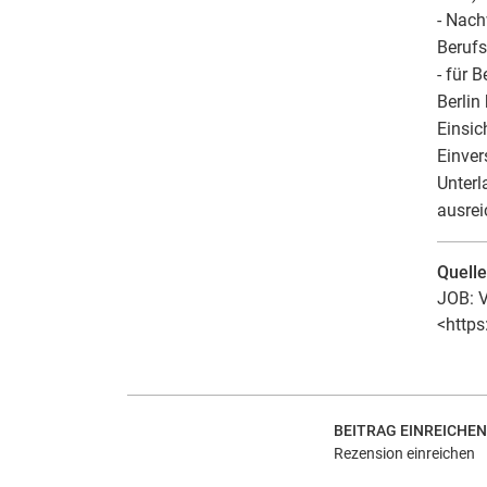
- Nach
Beruf
- für 
Berlin
Einsic
Einver
Unterl
ausrei
Quell
JOB: V
<https
BEITRAG EINREICHEN
Rezension einreichen