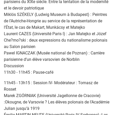
parisiens du XIXe siècle. Entre la tentation de la modernité
et le devoir patriotique
Miklós SZÉKELY (Ludwig Museum à Budapest) : Peintres
de l’Autriche-Hongrie au service de la représentation de
l’État, le cas de Makart, Munkácsy et Matejko
Laurent CAZES (Université Paris I) : Jan Matejko et Józef
Che?mo?ski : deux expressions du nationalisme polonais
au Salon parisien
Pawel IGNACZAK (Musée national de Poznan) : Carrière
parisienne d’un élève varsovien de Norblin
Discussion
11h30 - 11h45 : Pause-café
11h45 - 13h15 : Session IV- Modérateur : Tomasz de
Rosset
Marek ZGÓRNIAK (Université Jagellonne de Cracovie)
:Okougne, de Varsovie ? Les élèves polonais de l’Académie
Julian jusqu’à 1919
Émilie MARTIN-NEUTE (Université Paris IV-Sorbonne) :Les