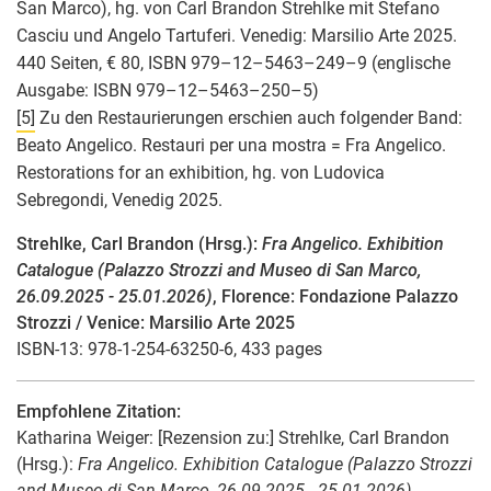
San Marco), hg. von Carl Brandon Strehlke mit Stefano
Casciu und Angelo Tartuferi. Venedig: Marsilio Arte 2025.
440 Seiten, € 80, ISBN 979–12–5463–249–9 (englische
Ausgabe: ISBN 979–12–5463–250–5)
[5]
Zu den Restaurierungen erschien auch folgender Band:
Beato Angelico. Restauri per una mostra = Fra Angelico.
Restorations for an exhibition, hg. von Ludovica
Sebregondi, Venedig 2025.
Strehlke, Carl Brandon (Hrsg.):
Fra Angelico. Exhibition
Catalogue (Palazzo Strozzi and Museo di San Marco,
26.09.2025 - 25.01.2026)
, Florence: Fondazione Palazzo
Strozzi / Venice: Marsilio Arte 2025
ISBN-13: 978-1-254-63250-6, 433 pages
Empfohlene Zitation:
Katharina Weiger
: [Rezension zu:] Strehlke, Carl Brandon
(Hrsg.):
Fra Angelico. Exhibition Catalogue (Palazzo Strozzi
and Museo di San Marco, 26.09.2025 - 25.01.2026)
,