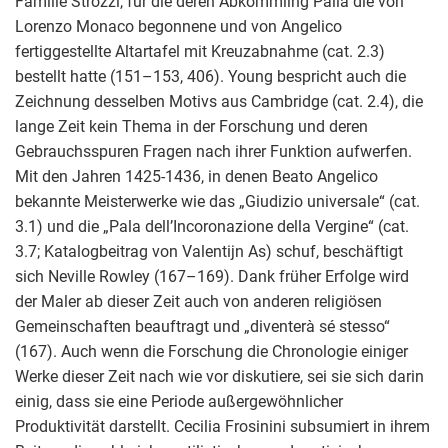
Familie Strozzi, für die deren Abkömmling Palla die von
Lorenzo Monaco begonnene und von Angelico
fertiggestellte Altartafel mit Kreuzabnahme (cat. 2.3)
bestellt hatte (151–153, 406). Young bespricht auch die
Zeichnung desselben Motivs aus Cambridge (cat. 2.4), die
lange Zeit kein Thema in der Forschung und deren
Gebrauchsspuren Fragen nach ihrer Funktion aufwerfen.
Mit den Jahren 1425-1436, in denen Beato Angelico
bekannte Meisterwerke wie das „Giudizio universale“ (cat.
3.1) und die „Pala dell’Incoronazione della Vergine“ (cat.
3.7; Katalogbeitrag von Valentijn As) schuf, beschäftigt
sich Neville Rowley (167–169). Dank früher Erfolge wird
der Maler ab dieser Zeit auch von anderen religiösen
Gemeinschaften beauftragt und „diventerà sé stesso“
(167). Auch wenn die Forschung die Chronologie einiger
Werke dieser Zeit nach wie vor diskutiere, sei sie sich darin
einig, dass sie eine Periode außergewöhnlicher
Produktivität darstellt. Cecilia Frosinini subsumiert in ihrem