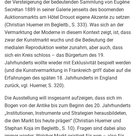
der Versteigerung der bedeutenden Sammlung von Eugène
Secrétan 1889 in seiner Galerie jenseits des boomenden
Auktionsmarkts am Hôtel Drouot eigene Akzente zu setzen
(Christian Huemer im Begleitb., S. 333). Was sich an der
Vermarktung der Moderne in diesem Kontext zeigt, ist, dass
zwar der Kunstmarkt wuchs und die Bedeutung der
medialen Reproduktion weiter zunahm, aber auch, dass
sich ein Kreis schloss – das Bürgertum des 19.
Jahrhunderts wollte wieder mit Exklusivität bespielt werden
(und die Kunstvermarktung in Frankreich griff dabei auf die
Erfahrungen des späten 18. Jahrhunderts in England
zurück, vgl. Huemer, S. 320).
Die Ausstellung will insgesamt aufzeigen, dass sich im
Bogen von der Antike bis zum Beginn des 20. Jahrhunderts
„Institutionen, Instrumente und Strategien herausbildeten,
die den Markt bis heute prägen“ (Christian Huemer und
Stephan Koja im Begleitb., S. 10). Fragen sind dabei also
immer wieder: Welcher Markt existiert für wen – also für