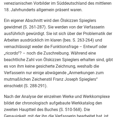
venezianischen Vorbilder im Süddeutschland des mittleren
18. Jahrhunderts allgemein präsent waren.
Ein eigener Abschnitt wird den Ölskizzen Spieglers
gewidmet (S. 261-287). Sie werden von der Verfasserin
ausführlich gewürdigt. Sie ist sich über der Problematik der
Arbeiten ausdrücklich im klaren (bes. S. 263-264) und
vernachlässigt weder die Funktionsfrage – Entwurf oder
„ricordo“? – noch die Zuschreibung. Während eine
beachtliche Zahl von Ölskizzen Spieglers erhalten sind, gibt
es von ihm keine gesicherte Zeichnung, weshalb die
Verfasserin nur einige abwägende „Anmerkungen zum
mutmaßlichen Zeichenstil Franz Joseph Spieglers“
einschiebt (S. 288-291).
Nach der Analyse der einzelnen Werke und Werkkomplexe
bildet der chronologisch aufgebaute Werkkatalog den
zweiten Hauptteil des Buches (S. 510-568). Die
Genauigkeit, mit der ihn die Verfasserin bearbeitet hat, ist