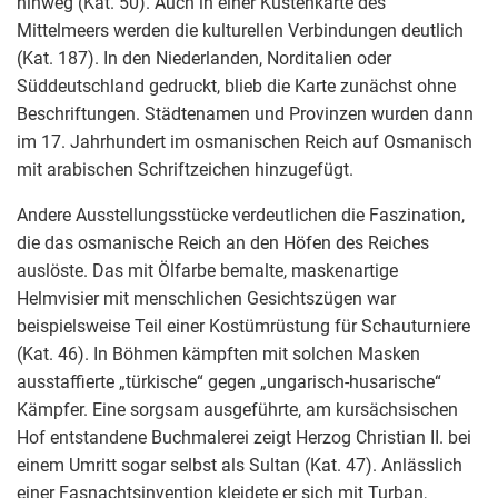
hinweg (Kat. 50). Auch in einer Küstenkarte des
Mittelmeers werden die kulturellen Verbindungen deutlich
(Kat. 187). In den Niederlanden, Norditalien oder
Süddeutschland gedruckt, blieb die Karte zunächst ohne
Beschriftungen. Städtenamen und Provinzen wurden dann
im 17. Jahrhundert im osmanischen Reich auf Osmanisch
mit arabischen Schriftzeichen hinzugefügt.
Andere Ausstellungsstücke verdeutlichen die Faszination,
die das osmanische Reich an den Höfen des Reiches
auslöste. Das mit Ölfarbe bemalte, maskenartige
Helmvisier mit menschlichen Gesichtszügen war
beispielsweise Teil einer Kostümrüstung für Schauturniere
(Kat. 46). In Böhmen kämpften mit solchen Masken
ausstaffierte „türkische“ gegen „ungarisch-husarische“
Kämpfer. Eine sorgsam ausgeführte, am kursächsischen
Hof entstandene Buchmalerei zeigt Herzog Christian II. bei
einem Umritt sogar selbst als Sultan (Kat. 47). Anlässlich
einer Fasnachtsinvention kleidete er sich mit Turban,