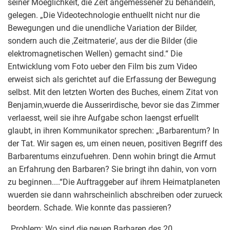
seiner Moeglichkeit, die Zeit angemessener zu behandeln,
gelegen. „Die Videotechnologie enthuellt nicht nur die
Bewegungen und die unendliche Variation der Bilder,
sondern auch die ‚Zeitmaterie‘, aus der die Bilder (die
elektromagnetischen Wellen) gemacht sind.“ Die
Entwicklung vom Foto ueber den Film bis zum Video
erweist sich als gerichtet auf die Erfassung der Bewegung
selbst. Mit den letzten Worten des Buches, einem Zitat von
Benjamin,wuerde die Ausserirdische, bevor sie das Zimmer
verlaesst, weil sie ihre Aufgabe schon laengst erfuellt
glaubt, in ihren Kommunikator sprechen: „Barbarentum? In
der Tat. Wir sagen es, um einen neuen, positiven Begriff des
Barbarentums einzufuehren. Denn wohin bringt die Armut
an Erfahrung den Barbaren? Sie bringt ihn dahin, von vorn
zu beginnen....“Die Auftraggeber auf ihrem Heimatplaneten
wuerden sie dann wahrscheinlich abschreiben oder zurueck
beordern. Schade. Wie konnte das passieren?
„Problem: Wo sind die neuen Barbaren des 20.