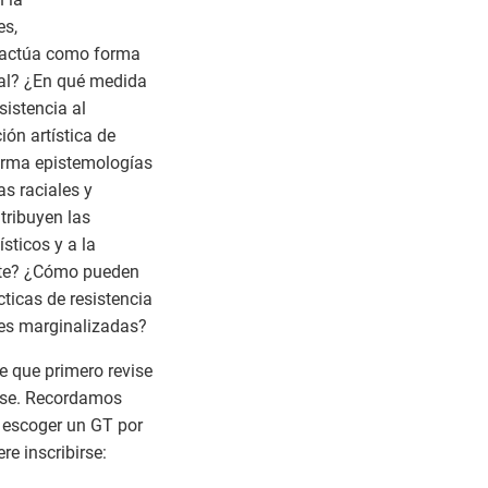
es,
o actúa como forma
ial? ¿En qué medida
sistencia al
ión artística de
irma epistemologías
as raciales y
tribuyen las
sticos y a la
arte? ¿Cómo pueden
cticas de resistencia
des marginalizadas?
e que primero revise
irse. Recordamos
e escoger un GT por
e inscribirse: