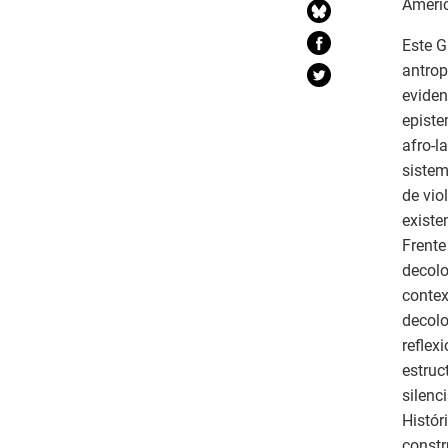
Améric
Este G
antrop
eviden
episte
afro-l
sistem
de vio
existe
Frente
decolo
contex
decolo
reflex
estruc
silenc
Histór
constr