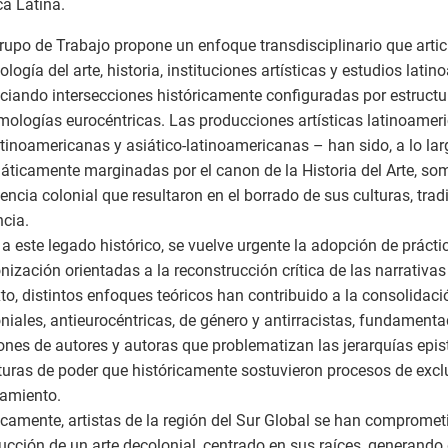
a Latina.
rupo de Trabajo propone un enfoque transdisciplinario que articu
ología del arte, historia, instituciones artísticas y estudios lati
ciando intersecciones históricamente configuradas por estructu
mologías eurocéntricas. Las producciones artísticas latinoamer
atinoamericanas y asiático-latinoamericanas – han sido, a lo lar
áticamente marginadas por el canon de la Historia del Arte, so
lencia colonial que resultaron en el borrado de sus culturas, tra
ncia.
 a este legado histórico, se vuelve urgente la adopción de prácti
nización orientadas a la reconstrucción crítica de las narrativas 
to, distintos enfoques teóricos han contribuido a la consolidaci
niales, antieurocéntricas, de género y antirracistas, fundamenta
iones de autores y autoras que problematizan las jerarquías epis
turas de poder que históricamente sostuvieron procesos de excl
iamiento.
icamente, artistas de la región del Sur Global se han compromet
ucción de un arte decolonial, centrado en sus raíces, generando