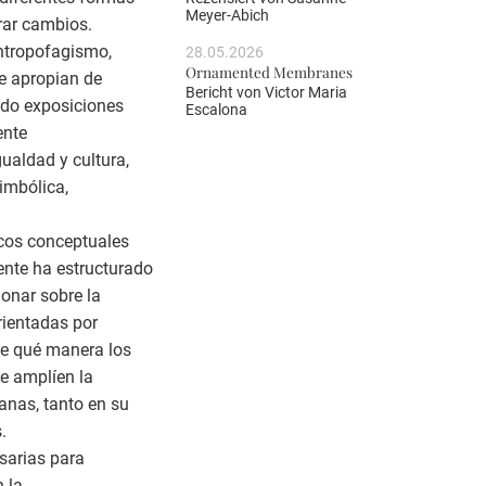
Meyer-Abich
rar cambios.
Antropofagismo,
28.05.2026
Ornamented Membranes
e apropian de
Bericht von
Victor Maria
ando exposiciones
Escalona
ente
ualdad y cultura,
imbólica,
rcos conceptuales
ente ha estructurado
ionar sobre la
rientadas por
de qué manera los
ue amplíen la
canas, tanto en su
.
sarias para
n la