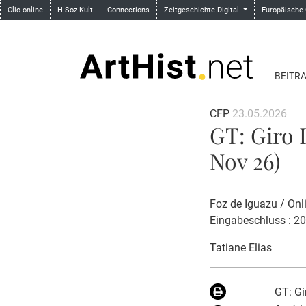
Clio-online
H-Soz-Kult
Connections
Zeitgeschichte Digital
Europäische
BEITR
CFP
23.05.2026
GT: Giro 
Nov 26)
Foz de Iguazu / Onl
Eingabeschluss : 2
Tatiane Elias
GT: Gi