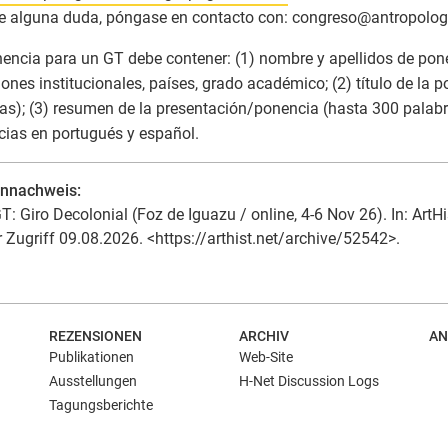
ne alguna duda, póngase en contacto con: congreso
@
antropolog
encia para un GT debe contener: (1) nombre y apellidos de pon
ciones institucionales, países, grado académico; (2) título de la 
as); (3) resumen de la presentación/ponencia (hasta 300 palab
ias en portugués y español.
ennachweis:
T: Giro Decolonial (Foz de Iguazu / online, 4-6 Nov 26). In: ArtHi
r Zugriff 09.08.2026. <https://arthist.net/archive/52542>.
REZENSIONEN
ARCHIV
AN
Publikationen
Web-Site
Ausstellungen
H-Net Discussion Logs
Tagungsberichte