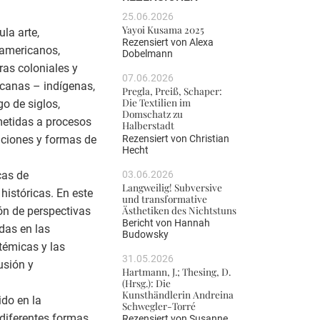
25.06.2026
Yayoi Kusama 2025
la arte,
Rezensiert von
Alexa
noamericanos,
Dobelmann
ras coloniales y
07.06.2026
icanas – indígenas,
Pregla, Preiß, Schaper:
Die Textilien im
go de siglos,
Domschatz zu
metidas a procesos
Halberstadt
Rezensiert von
Christian
diciones y formas de
Hecht
03.06.2026
cas de
Langweilig! Subversive
históricas. En este
und transformative
Ästhetiken des Nichtstuns
ón de perspectivas
Bericht von
Hannah
das en las
Budowsky
témicas y las
31.05.2026
usión y
Hartmann, J.; Thesing, D.
(Hrsg.): Die
Kunsthändlerin Andreina
ido en la
Schwegler-Torré
 diferentes formas
Rezensiert von
Susanne