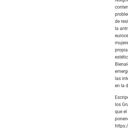
contem
proble
de res
la ant
euroce
mujere
propia
estéti
Bienal
emerge
las in
en la 
Escrip
los Gr
que el
ponenc
https: