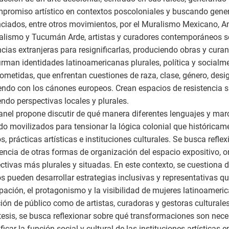
promiso artístico en contextos poscoloniales y buscando gene
nciados, entre otros movimientos, por el Muralismo Mexicano, 
alismo y Tucumán Arde, artistas y curadores contemporáneos s
ncias extranjeras para resignificarlas, produciendo obras y cur
irman identidades latinoamericanas plurales, política y socialm
metidas, que enfrentan cuestiones de raza, clase, género, desig
ndo con los cánones europeos. Crean espacios de resistencia s
endo perspectivas locales y plurales.
anel propone discutir de qué manera diferentes lenguajes y ma
do movilizados para tensionar la lógica colonial que históricam
, prácticas artísticas e instituciones culturales. Se busca reflex
ncia de otras formas de organización del espacio expositivo, o
ctivas más plurales y situadas. En este contexto, se cuestiona 
 pueden desarrollar estrategias inclusivas y representativas q
ipación, el protagonismo y la visibilidad de mujeres latinoameri
ión de público como de artistas, curadoras y gestoras culturales
tesis, se busca reflexionar sobre qué transformaciones son nece
ficar la función social y cultural de las instituciones artísticas e