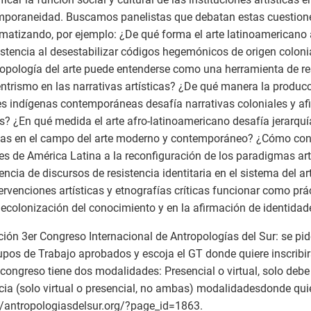
poraneidad. Buscamos panelistas que debatan estas cuestion
matizando, por ejemplo: ¿De qué forma el arte latinoamerican
istencia al desestabilizar códigos hegemónicos de origen colon
ropología del arte puede entenderse como una herramienta de re
ntrismo en las narrativas artísticas? ¿De qué manera la producc
s indígenas contemporáneas desafía narrativas coloniales y af
s? ¿En qué medida el arte afro-latinoamericano desafía jerarquí
cas en el campo del arte moderno y contemporáneo? ¿Cómo con
es de América Latina a la reconfiguración de los paradigmas artí
ncia de discursos de resistencia identitaria en el sistema del 
tervenciones artísticas y etnografías críticas funcionar como prá
decolonización del conocimiento y en la afirmación de identida
ción 3er Congreso Internacional de Antropologías del Sur: se pid
upos de Trabajo aprobados y escoja el GT donde quiere inscrib
 congreso tiene dos modalidades: Presencial o virtual, solo deb
ia (solo virtual o presencial, no ambas) modalidadesdonde quier
//antropologiasdelsur.org/?page_id=1863
.