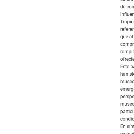
de com
Influe
Tropic
refere
que af
compro
rompie
ofreci
Este p
han si
museos
emerge
perspe
museos
partic
condic
En sín
resigni