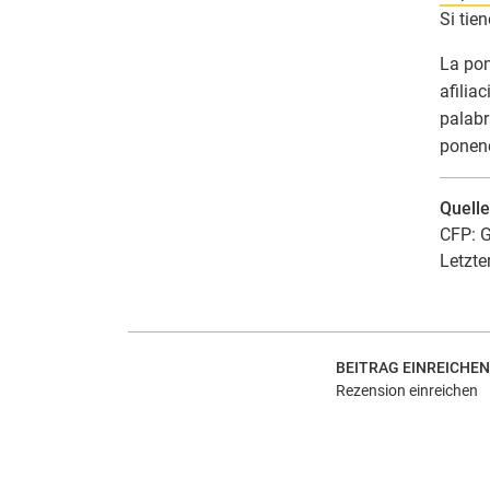
Si tie
La pon
afilia
palabr
ponenc
Quell
CFP: G
Letzte
BEITRAG EINREICHEN
Rezension einreichen