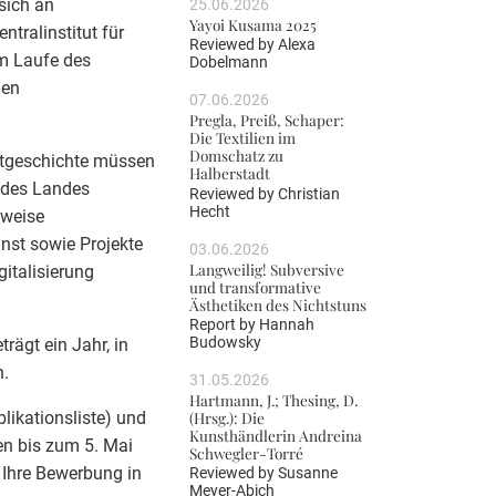
sich an
25.06.2026
Yayoi Kusama 2025
tralinstitut für
Reviewed by
Alexa
m Laufe des
Dobelmann
den
07.06.2026
.
Pregla, Preiß, Schaper:
Die Textilien im
Domschatz zu
tgeschichte müssen
Halberstadt
 des Landes
Reviewed by
Christian
Hecht
sweise
nst sowie Projekte
03.06.2026
Langweilig! Subversive
italisierung
und transformative
Ästhetiken des Nichtstuns
Report by
Hannah
Budowsky
rägt ein Jahr, in
h.
31.05.2026
Hartmann, J.; Thesing, D.
likationsliste) und
(Hrsg.): Die
Kunsthändlerin Andreina
en bis zum 5. Mai
Schwegler-Torré
e Ihre Bewerbung in
Reviewed by
Susanne
Meyer-Abich