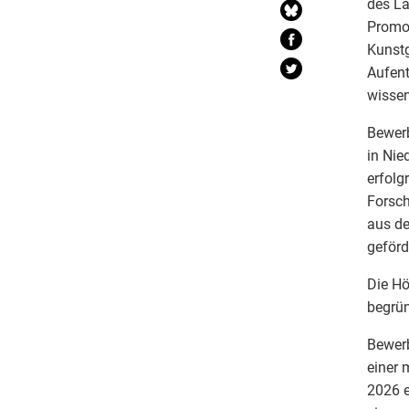
des La
Promov
Kunst
Aufent
wissen
Bewer
in Nie
erfolg
Forsch
aus de
geförd
Die Hö
begrün
Bewerb
einer 
2026 e