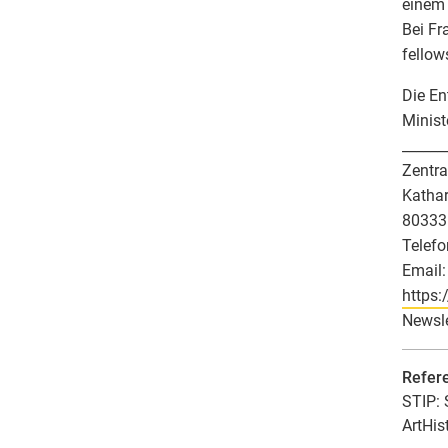
einem
Bei Fr
fellow
Die En
Minist
______
Zentra
Kathar
80333
Telefo
Email:
https:
Newsle
Refer
STIP: 
ArtHis