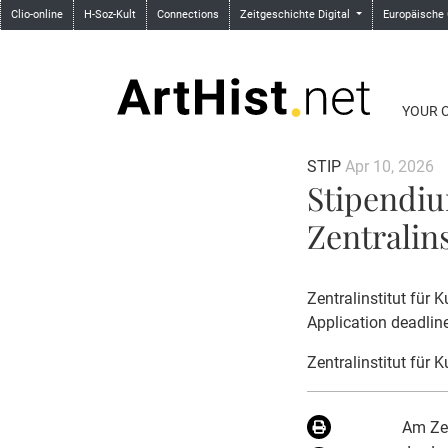
Clio-online
H-Soz-Kult
Connections
Zeitgeschichte Digital
Europäische
YOUR 
STIP
Apr 10, 2026
Stipendiu
Zentralin
Zentralinstitut für
Application deadlin
Zentralinstitut für 
Am Zen