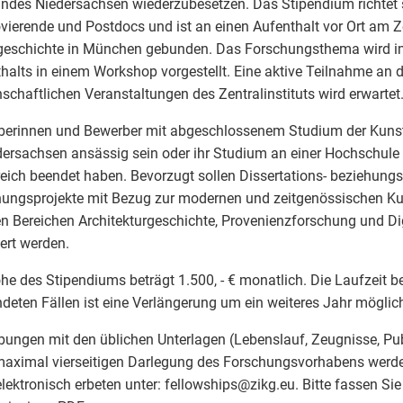
ndes Niedersachsen wiederzubesetzen. Das Stipendium richtet 
ierende und Postdocs und ist an einen Aufenthalt vor Ort am Zen
geschichte in München gebunden. Das Forschungsthema wird i
halts in einem Workshop vorgestellt. Eine aktive Teilnahme an 
schaftlichen Veranstaltungen des Zentralinstituts wird erwartet
berinnen und Bewerber mit abgeschlossenem Studium der Kuns
dersachsen ansässig sein oder ihr Studium an einer Hochschule
reich beendet haben. Bevorzugt sollen Dissertations- beziehung
ungsprojekte mit Bezug zur modernen und zeitgenössischen Ku
n Bereichen Architekturgeschichte, Provenienzforschung und Dig
ert werden.
he des Stipendiums beträgt 1.500, - € monatlich. Die Laufzeit bet
deten Fällen ist eine Verlängerung um ein weiteres Jahr möglic
ungen mit den üblichen Unterlagen (Lebenslauf, Zeugnisse, Pub
maximal vierseitigen Darlegung des Forschungsvorhabens werd
lektronisch erbeten unter: fellowships
@
zikg.eu. Bitte fassen Si