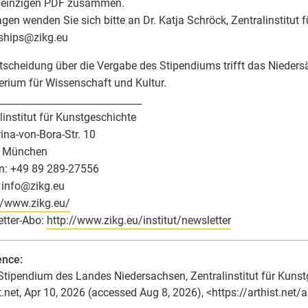
 einzigen PDF zusammen.
agen wenden Sie sich bitte an Dr. Katja Schröck, Zentralinstitut 
ships
@
zikg.eu
tscheidung über die Vergabe des Stipendiums trifft das Nieder
erium für Wissenschaft und Kultur.
______________________________
linstitut für Kunstgeschichte
ina-von-Bora-Str. 10
 München
n: +49 89 289-27556
 info
@
zikg.eu
//www.zikg.eu/
tter-Abo:
http://www.zikg.eu/institut/newsletter
ence:
Stipendium des Landes Niedersachsen, Zentralinstitut für Kunstg
t.net, Apr 10, 2026 (accessed Aug 8, 2026), <https://arthist.net