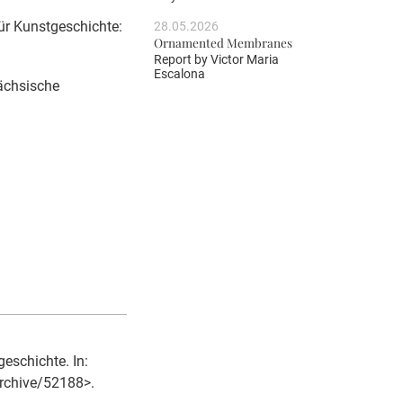
für Kunstgeschichte:
28.05.2026
Ornamented Membranes
Report by
Victor Maria
Escalona
sächsische
eschichte. In:
/archive/52188>.