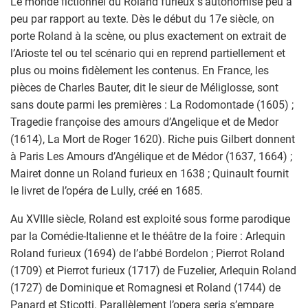
Le monde fictionnel du Roland furieux s’autonomise peu à
peu par rapport au texte. Dès le début du 17e siècle, on
porte Roland à la scène, ou plus exactement on extrait de
l’Arioste tel ou tel scénario qui en reprend partiellement et
plus ou moins fidèlement les contenus. En France, les
pièces de Charles Bauter, dit le sieur de Méliglosse, sont
sans doute parmi les premières : La Rodomontade (1605) ;
Tragedie françoise des amours d’Angelique et de Medor
(1614), La Mort de Roger 1620). Riche puis Gilbert donnent
à Paris Les Amours d’Angélique et de Médor (1637, 1664) ;
Mairet donne un Roland furieux en 1638 ; Quinault fournit
le livret de l’opéra de Lully, créé en 1685.
Au XVIIIe siècle, Roland est exploité sous forme parodique
par la Comédie-Italienne et le théâtre de la foire : Arlequin
Roland furieux (1694) de l’abbé Bordelon ; Pierrot Roland
(1709) et Pierrot furieux (1717) de Fuzelier, Arlequin Roland
(1727) de Dominique et Romagnesi et Roland (1744) de
Panard et Sticotti. Parallèlement l’opera seria s’empare