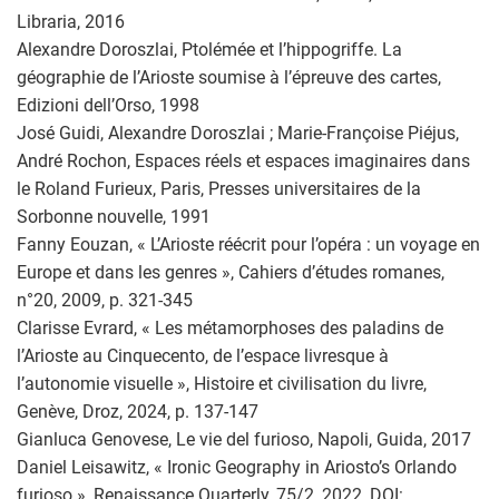
Libraria, 2016
Alexandre Doroszlai, Ptolémée et l’hippogriffe. La
géographie de l’Arioste soumise à l’épreuve des cartes,
Edizioni dell’Orso, 1998
José Guidi, Alexandre Doroszlai ; Marie-Françoise Piéjus,
André Rochon, Espaces réels et espaces imaginaires dans
le Roland Furieux, Paris, Presses universitaires de la
Sorbonne nouvelle, 1991
Fanny Eouzan, « L’Arioste réécrit pour l’opéra : un voyage en
Europe et dans les genres », Cahiers d’études romanes,
n°20, 2009, p. 321-345
Clarisse Evrard, « Les métamorphoses des paladins de
l’Arioste au Cinquecento, de l’espace livresque à
l’autonomie visuelle », Histoire et civilisation du livre,
Genève, Droz, 2024, p. 137-147
Gianluca Genovese, Le vie del furioso, Napoli, Guida, 2017
Daniel Leisawitz, « Ironic Geography in Ariosto’s Orlando
furioso », Renaissance Quarterly, 75/2, 2022, DOI: