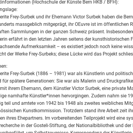
tinformationen (Hochschule der Künste Bern HKB / BFH):
ngslage:
rite Frey-Surbek und ihr Ehemann Victor Surbek haben die Bern
nderts massgeblich mitgeprägt, ihr OEuvre ist im öffentlichen
ften Sammlungen in der ganzen Schweiz präsent. Insbesondere
erin erfährt in den letzten Jahren seitens der kunsthistorischen
achsende Aufmerksamkeit – es existiert jedoch noch keine wiss
cht der Werke Frey-Surbeks; diese Lücke wird das Projekt schlie
hen:
rite Frey-Surbek (1886 – 1981) war als Künstlerin und politisc
d für spätere Generationen: Sie war als Malerin und Druckgrafike
e mit ihrem Ehemann, dem Künstler Victor Surbek, eine private Ma
nige namhafte Künstler*innen hervorgingen. Zudem nahm sie 19
g teil und amtete von 1942 bis 1948 als zweites weibliches Mitg
össischen Kunstkommission. Trotzdem stand ihre Arbeit zeit ih
en ihres Ehepartners. Im vorbereitenden Teilprojekt wird eine s
recherche in der Gosteli-Stiftung, der Nationalbibliothek und der
urchgeführt, um Selbstzeugnisse, Korrespondenz der Künstlerin