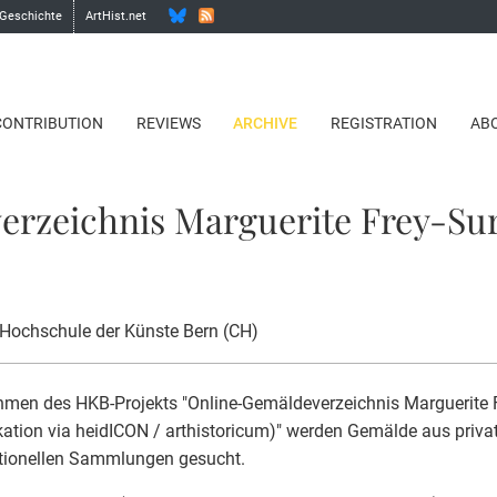
 Geschichte
ArtHist.net
CONTRIBUTION
REVIEWS
ARCHIVE
REGISTRATION
AB
erzeichnis Marguerite Frey-Su
 Hochschule der Künste Bern (CH)
men des HKB-Projekts "Online-Gemäldeverzeichnis Marguerite 
kation via heidICON / arthistoricum)" werden Gemälde aus priva
utionellen Sammlungen gesucht.