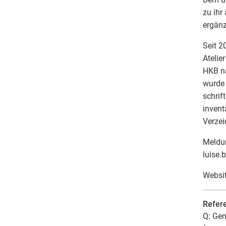
zu ihr
ergänz
Seit 2
Atelie
HKB na
wurde 
schrif
invent
Verzei
Meldun
luise.
Websi
Refer
Q: Gem