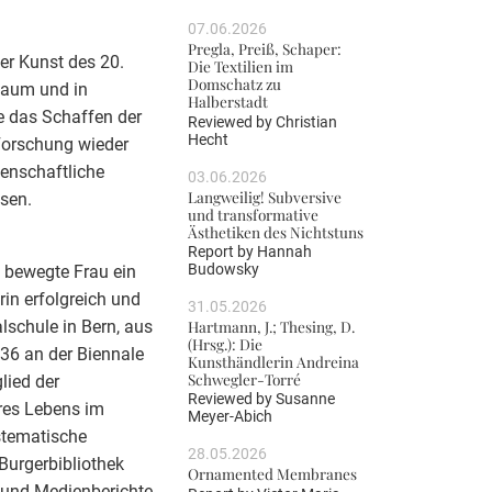
07.06.2026
Pregla, Preiß, Schaper:
er Kunst des 20.
Die Textilien im
Domschatz zu
 Raum und in
Halberstadt
 das Schaffen der
Reviewed by
Christian
Hecht
 Forschung wieder
enschaftliche
03.06.2026
Langweilig! Subversive
ssen.
und transformative
Ästhetiken des Nichtstuns
Report by
Hannah
Budowsky
h bewegte Frau ein
rin erfolgreich und
31.05.2026
lschule in Bern, aus
Hartmann, J.; Thesing, D.
(Hrsg.): Die
36 an der Biennale
Kunsthändlerin Andreina
Schwegler-Torré
lied der
Reviewed by
Susanne
res Lebens im
Meyer-Abich
ystematische
28.05.2026
 Burgerbibliothek
Ornamented Membranes
 und Medienberichte