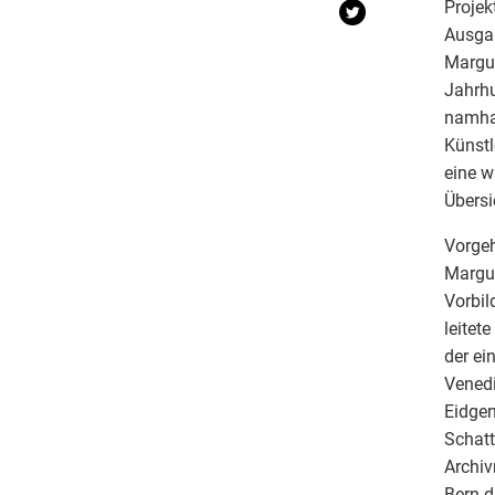
Projek
Ausga
Margue
Jahrhu
namha
Künstl
eine w
Übersi
Vorge
Margue
Vorbil
leitet
der ei
Venedi
Eidgen
Schatt
Archiv
Bern d