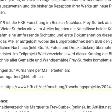
 auszuwerten und die bisherige Rezeption ihrer Werke um neue P
en.
019 ist die HKB-Forschung im Bereich Nachlass Frey-Surbek au
r Victor Surbeks aktiv: Im Atelier lagerten die Nachlässe beider Kü
hm eine umfassende Sichtung und erste Dokumentation dieser
das Atelier aufgelöst, wobei die Burgerbibliothek Bern BBB den
tlichen Nachlass (inkl. Grafik, Fotos und Druckstöcken) übernah
arisiert. Im Teilprojekt Werkverzeichnis wird dieser Katalog der
chnis aller Gemälde und Wandgemälde Frey-Surbeks komplettier
gen zur Aufnahme per Mail erbeten an:
baumgartner
@
hkb.bfh.ch.
te:
https://www.bfh.ch/de/forschung/forschungsprojekte/2024
ence:
äldeverzeichnis Marguerite Frey-Surbek (online). In: ArtHist.net,