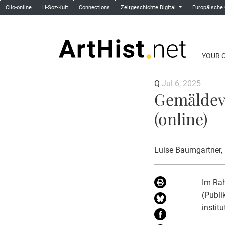
Clio-online
H-Soz-Kult
Connections
Zeitgeschichte Digital
Europäische
YOUR 
Q
Jul 6, 2025
Gemäldev
(online)
Luise Baumgartner
,
Im Rah
(Publi
instit