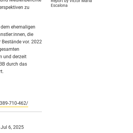
Report by
Victor Maria
Escalona
erspektiven zu
s dem ehemaligen
nstler:innen, die
 Bestände vor. 2022
 gesamten
m und derzeit
 BBB durch das
t.
-389-710-462/
 Jul 6, 2025