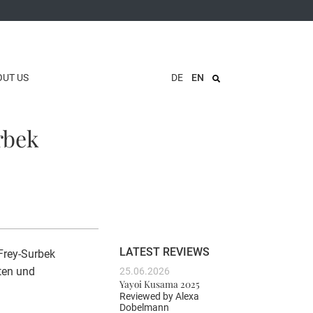
OUT US
DE
EN
rbek
LATEST REVIEWS
Frey-Surbek
ten und
25.06.2026
Yayoi Kusama 2025
Reviewed by
Alexa
Dobelmann