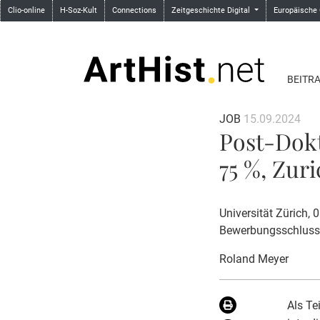
Clio-online
H-Soz-Kult
Connections
Zeitgeschichte Digital
Europäische
BEITR
JOB
15.09.2024
Post-Dokt
75 %, Zur
Universität Zürich,
Bewerbungsschluss
Roland Meyer
Als Te