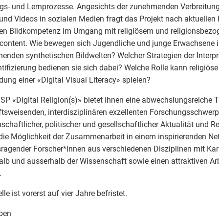
gs- und Lernprozesse. Angesichts der zunehmenden Verbreitung 
 und Videos in sozialen Medien fragt das Projekt nach aktuellen
len Bildkompetenz im Umgang mit religiösem und religionsbez
content. Wie bewegen sich Jugendliche und junge Erwachsene 
henden synthetischen Bildwelten? Welcher Strategien der Interpr
tifizierung bedienen sie sich dabei? Welche Rolle kann religiöse
dung einer «Digital Visual Literacy» spielen?
SP «Digital Religion(s)» bietet Ihnen eine abwechslungsreiche T
tsweisenden, interdisziplinären exzellenten Forschungsschwer
schaftlicher, politischer und gesellschaftlicher Aktualität und R
die Möglichkeit der Zusammenarbeit in einem inspirierenden Ne
ragender Forscher*innen aus verschiedenen Disziplinen mit Ka
alb und ausserhalb der Wissenschaft sowie einen attraktiven Arb
.
lle ist vorerst auf vier Jahre befristet.
ben