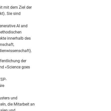
it mit dem Ziel der
t). Sie sind
enerative AI and
 methodischen
kte innerhalb des
nschaft,
ienwissenschaft).
fentlichung der
und «Science goes
FSP-
äre
usters und
eln, die Mitarbeit an
nalen und