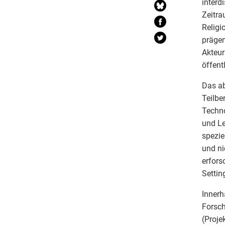
interd
Zeitra
Religi
prägen
Akteur
öffent
Das ab
Teilbe
Techno
und Le
spezie
und ni
erfors
Settin
Innerh
Forsch
(Proje