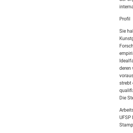
intern
Profil
Sie ha
Kunstg
Forsch
empiri
Idealf
deren 
voraus
strebt
qualif
Die Ste
Arbeits
UFSP D
Stampf