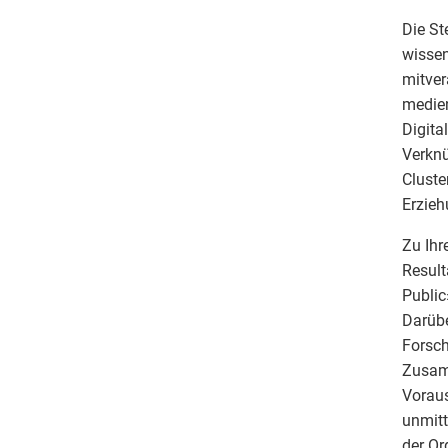
Die St
wissen
mitver
medien
Digita
Verknü
Cluste
Erzieh
Zu Ihr
Result
Public
Darübe
Forsch
Zusamm
Voraus
unmitt
der Or