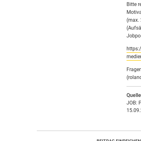
Bitte 
Motiva
(max. 
(Aufsä
Jobpor
https:
medie
Fragen
(rolan
Quell
JOB: P
15.09.