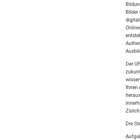
Bildun
Bilder
digita
Online
entste
Authen
Ausbil
Der UF
zukunf
wissen
Ihnen 
heraus
innerh
Zürich
Die Ste
Aufga