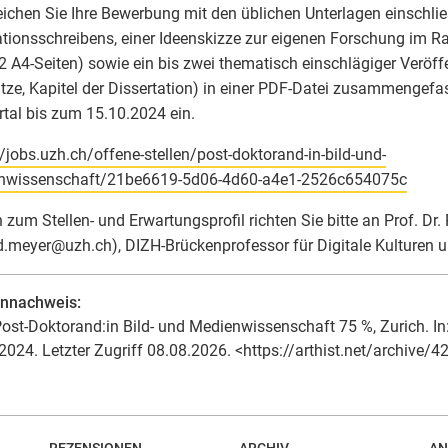
reichen Sie Ihre Bewerbung mit den üblichen Unterlagen einschlie
tionsschreibens, einer Ideenskizze zur eigenen Forschung im R
2 A4-Seiten) sowie ein bis zwei thematisch einschlägiger Veröf
tze, Kapitel der Dissertation) in einer PDF-Datei zusammengefa
tal bis zum 15.10.2024 ein.
//jobs.uzh.ch/offene-stellen/post-doktorand-in-bild-und-
nwissenschaft/21be6619-5d06-4d60-a4e1-2526c654075c
 zum Stellen- und Erwartungsprofil richten Sie bitte an Prof. Dr
d.meyer
@
uzh.ch), DIZH-Brückenprofessor für Digitale Kulturen 
ennachweis:
ost-Doktorand:in Bild- und Medienwissenschaft 75 %, Zurich. In: 
2024. Letzter Zugriff 08.08.2026. <https://arthist.net/archive/4