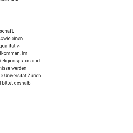
schaft,
sowie einen
ualitativ-
illkommen. Im
Religionspraxis und
tnisse werden
e Universität Zürich
 bittet deshalb