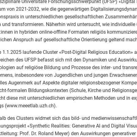
isziplinäre Universitäre Forschungsschwerpunkt (UFSP) «Digital 
um von 2021-2032, wie die gegenwärtigen Digitalisierungsdyna
onspraxis in unterschiedlichen gesellschaftlichen Zusammenhän
 und transformieren. Näherhin wird untersucht, wie individuelle u
:innen in hybriden online-offline Formaten religiös kommunizier
lichen Anspruch auf gesellschaftliche Orientierung geltend mac
 1.1.2025 laufende Cluster «Post-Digital Religious Education» al
reichen des UFSP befasst sich mit den Dynamiken und Auswirku
logien auf religiöse Bildung und Prozesse des inter- und transr
rnens, insbesondere von Jugendlichen und jungen Erwachsenen.
lles Augenmerk auf Aspekte digitaler religionsbezogener Kompe
cht-formalen Bildungskontexten (Schule, Kirche und Religions
cht diese mit unterschiedlichen empirischen Methoden und in ex
gs (www.meeetlab.uzh.ch).
alb des Clusters widmet sich das bild- und medienwissenschaftl
ungsprojekt «Synthetic Realities: Generative AI and Digital Visu
ktleitung: Prof. Dr. Roland Meyer) den Auswirkungen generativer 