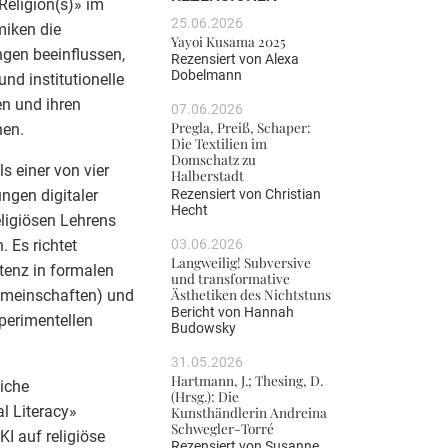
Religion(s)» im
25.06.2026
miken die
Yayoi Kusama 2025
gen beeinflussen,
Rezensiert von
Alexa
Dobelmann
nd institutionelle
en und ihren
07.06.2026
Pregla, Preiß, Schaper:
hen.
Die Textilien im
Domschatz zu
s einer von vier
Halberstadt
Rezensiert von
Christian
ngen digitaler
Hecht
eligiösen Lehrens
03.06.2026
 Es richtet
Langweilig! Subversive
tenz in formalen
und transformative
Ästhetiken des Nichtstuns
gemeinschaften) und
Bericht von
Hannah
perimentellen
Budowsky
31.05.2026
Hartmann, J.; Thesing, D.
iche
(Hrsg.): Die
al Literacy»
Kunsthändlerin Andreina
Schwegler-Torré
KI auf religiöse
Rezensiert von
Susanne