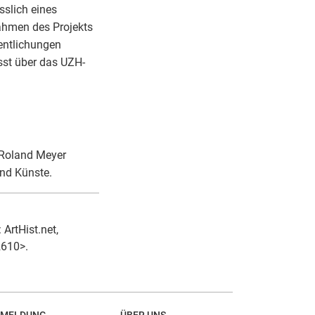
sslich eines
ahmen des Projekts
fentlichungen
sst über das UZH-
. Roland Meyer
und Künste.
ArtHist.net,
2610>.