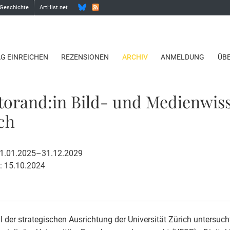
 Geschichte
ArtHist.net
AG EINREICHEN
REZENSIONEN
ARCHIV
ANMELDUNG
ÜB
orand:in Bild- und Medienwis
ich
 01.01.2025–31.12.2029
: 15.10.2024
il der strategischen Ausrichtung der Universität Zürich untersuch