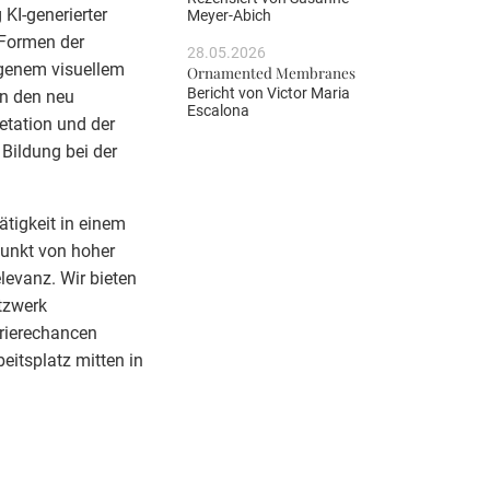
KI-generierter
Meyer-Abich
 Formen der
28.05.2026
ogenem visuellem
Ornamented Membranes
Bericht von
Victor Maria
in den neu
Escalona
etation und der
 Bildung bei der
ätigkeit in einem
punkt von hoher
elevanz. Wir bieten
tzwerk
rrierechancen
eitsplatz mitten in