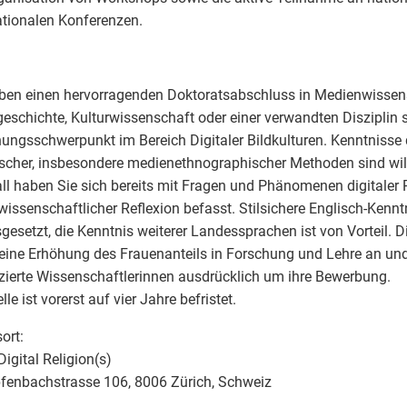
ationalen Konferenzen.
ben einen hervorragenden Doktoratsabschluss in Medienwissen
eschichte, Kulturwissenschaft oder einer verwandten Disziplin 
ungsschwerpunkt im Bereich Digitaler Bildkulturen. Kenntnisse q
scher, insbesondere medienethnographischer Methoden sind w
all haben Sie sich bereits mit Fragen und Phänomenen digitaler 
wissenschaftlicher Reflexion befasst. Stilsichere Englisch-Kenn
gesetzt, die Kenntnis weiterer Landessprachen ist von Vorteil. Di
 eine Erhöhung des Frauenanteils in Forschung und Lehre an und
izierte Wissenschaftlerinnen ausdrücklich um ihre Bewerbung.
lle ist vorerst auf vier Jahre befristet.
ort:
igital Religion(s)
enbachstrasse 106, 8006 Zürich, Schweiz