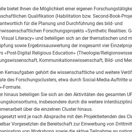
elle bietet Ihnen die Möglichkeit einer eigenen Forschungstätigke
schaftlichen Qualifikation (Habilitation bzw. Second-Book-Projek
antwortlich für die Planung und Durchführung des bild- und
wissenschaftlichen Forschungsprojekts «Synthetic Realities: G
l Visual Literacy» und beteiligen sich an der thematischen und
pfung sowie Ergebnisauswertung der insgesamt vier Einzelproje
rs «Post-Digital Religious Education» (Theologie/Religionswisse
ungswissenschaft, Kommunikationswissenschaft, Bild- und Med
en Kernaufgaben gehört die wissenschaftliche und weitere Veröf
ate des Forschungsclusters, etwa durch Social-Media-Auftritte 
»-Formate.
r hinaus beteiligen Sie sich an den Aktivitäten des gesamten U
ungskonsortiums, insbesondere durch die weitere interdisziplin
enarbeit über die einzelnen Cluster hinaus.
gesetzt wird je nach Absprache mit den Projektleitenden des Cl
elbar Vorgesetzten die Bereitschaft zur Einwerbung von Drittmitt
ganisation von Workshops sowie die aktive Teilnahme an natio