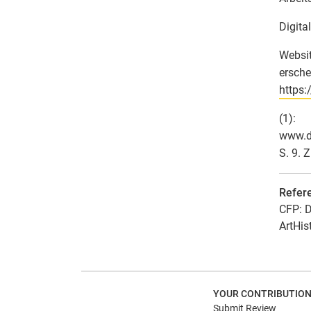
Digita
Websit
ersche
https:
(1):
www.d
S. 9. 
Refer
CFP: D
ArtHis
YOUR CONTRIBUTIO
Submit Review