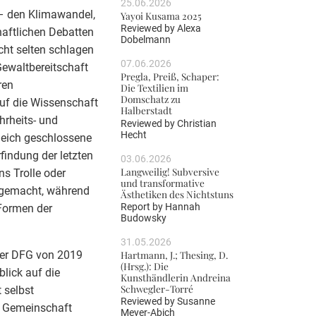
25.06.2026
 – den Klimawandel,
Yayoi Kusama 2025
Reviewed by
Alexa
haftlichen Debatten
Dobelmann
cht selten schlagen
07.06.2026
ewaltbereitschaft
Pregla, Preiß, Schaper:
ren
Die Textilien im
Domschatz zu
uf die Wissenschaft
Halberstadt
hrheits- und
Reviewed by
Christian
Hecht
leich geschlossene
findung der letzten
03.06.2026
Langweilig! Subversive
s Trolle oder
und transformative
e gemacht, während
Ästhetiken des Nichtstuns
Report by
Hannah
 Formen der
Budowsky
31.05.2026
 der DFG von 2019
Hartmann, J.; Thesing, D.
(Hrsg.): Die
blick auf die
Kunsthändlerin Andreina
Schwegler-Torré
 selbst
Reviewed by
Susanne
en Gemeinschaft
Meyer-Abich