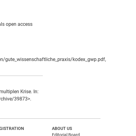
 als open access
/gute_wissenschaftliche_praxis/kodex_gwp.pdf,
ultiplen Krise. In:
archive/39873>.
GISTRATION
ABOUT US
Editorial Board