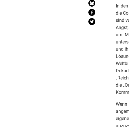
In den
die Co
sind v
Angst,
um. Mi
unters
und ih
Lösung
Weltbi
Dekade
„Reich
die „Q
Kommu
Wenn i
angema
eigene
anzuzw