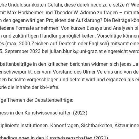
sche Unduldsamkeiten Gefahr, diese durch neue zu ersetzen? Wie
it Max Horkheimer und Theodor W. Adorno zu fragen – mitunter
n den gegenwärtigen Projekten der Aufklärung? Die Beiträge kö
iedene Formate annehmen: Von kurzen Essays und Analysen bi
 und zukünftigen Handlungsmöglichkeiten. Vorschläge können
s (max. 2000 Zeichen auf Deutsch oder Englisch) mitsamt einer
. September 2023 bei julian.blunk
@
uni-graz.at eingereicht wer
battenbeiträge in den kritischen berichten widmen sich jedes J
schwerpunkt, der vom Vorstand des Ulmer Vereins und von der
chen berichte vorgeschlagen und betreut wird und ergänzen als 
rie die Inhalte der kb-Hefte.
ige Themen der Debattenbeiträge:
ess in den Kunstwissenschaften (2023)
iplinierte Institutionen. Kanonfragen, Sichtbarkeiten, Akteur:inn
sbedingungen in den Kunstwissenschaften (2021)