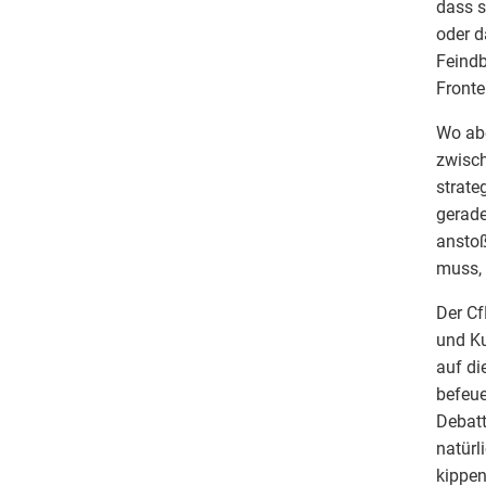
dass s
oder d
Feindb
Fronte
Wo abe
zwisch
strate
gerade
anstoß
muss,
Der Cf
und Ku
auf di
befeue
Debatt
natürl
kippen