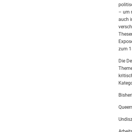
politi
– um m
auch i
versch
Thesen
Exposé
zum 15
Die De
Themen
kritis
Katego
Bisher
Queern
Undisz
Arbeit