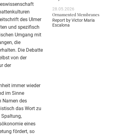
steswissenschaft
28.05.2026
battenkulturen
Ornamented Membranes
itschrift des Ulmer
Report by
Victor Maria
Escalona
ften und spezifisch
ssischen Umgang mit
angen, die
halten. Die Debatte
elbst von der
r der
enheit immer wieder
und im Sinne
im Namen des
listisch das Wort zu
 Spaltung,
tsökonomie eines
etung fördert, so