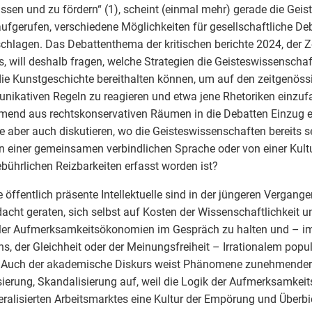
ssen und zu fördern“ (1), scheint (einmal mehr) gerade die Gei
ufgerufen, verschiedene Möglichkeiten für gesellschaftliche De
chlagen. Das Debattenthema der kritischen berichte 2024, der Ze
s, will deshalb fragen, welche Strategien die Geisteswissenscha
ie Kunstgeschichte bereithalten können, um auf den zeitgenö
ikativen Regeln zu reagieren und etwa jene Rhetoriken einzuf
end aus rechtskonservativen Räumen in die Debatten Einzug er
 aber auch diskutieren, wo die Geisteswissenschaften bereits s
n einer gemeinsamen verbindlichen Sprache oder von einer Kultu
bührlichen Reizbarkeiten erfasst worden ist?
 öffentlich präsente Intellektuelle sind in der jüngeren Vergang
dacht geraten, sich selbst auf Kosten der Wissenschaftlichkeit 
ler Aufmerksamkeitsökonomien im Gespräch zu halten und – 
ns, der Gleichheit oder der Meinungsfreiheit – Irrationalem popu
. Auch der akademische Diskurs weist Phänomene zunehmender
sierung, Skandalisierung auf, weil die Logik der Aufmerksamkei
eralisierten Arbeitsmarktes eine Kultur der Empörung und Überbi