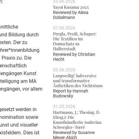
n:
25.06.2026
Yayoi Kusama 2025
Reviewed by
Alexa
Dobelmann
ittliche
07.06.2026
Pregla, Preiß, Schaper:
 und Bildung durch
Die Textilien im
exten. Der zu
Domschatz zu
Halberstadt
hrer*innenbildung
Reviewed by
Christian
Praxis zu. Die
Hecht
senschaftlich
03.06.2026
diengängen Kunst
Langweilig! Subversive
und transformative
Beteiligung am MA
Ästhetiken des Nichtstuns
engängen, vor allem
Report by
Hannah
Budowsky
31.05.2026
gesetzt werden in
Hartmann, J.; Thesing, D.
nomination sowie
(Hrsg.): Die
Kunsthändlerin Andreina
unst und visueller
Schwegler-Torré
sfeldern. Dies ist
Reviewed by
Susanne
Meyer-Abich