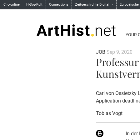
Clio-online
H-Soz-Kult
Connections
Zeitgeschichte Digital
Europäische
YOUR 
JOB
Sep 9, 2020
Professur
Kunstver
Carl von Ossietzky 
Application deadlin
Tobias Vogt
In der