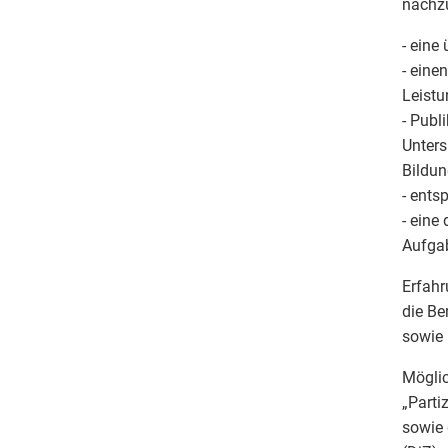
nachz
- eine
- eine
Leistu
- Publ
Unters
Bildun
- ents
- eine
Aufgab
Erfahr
die Be
sowie 
Möglic
„Parti
sowie 