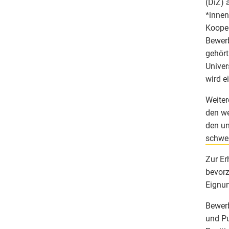
(DiZ) 
*innen
Kooper
Bewerb
gehört
Univer
wird e
Weiter
den we
den un
schwe
Zur Er
bevorz
Eignun
Bewerb
und Pu