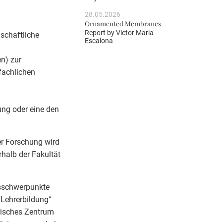
28.05.2026
Ornamented Membranes
Report by
Victor Maria
nschaftliche
Escalona
en) zur
fachlichen
ung oder eine den
er Forschung wird
rhalb der Fakultät
gsschwerpunkte
 Lehrerbildung“
tisches Zentrum