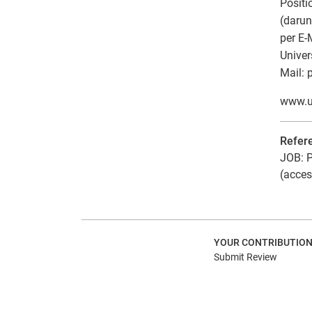
Positi
(darun
per E-
Univer
Mail: 
www.u
Refer
JOB: P
(acces
YOUR CONTRIBUTIO
Submit Review