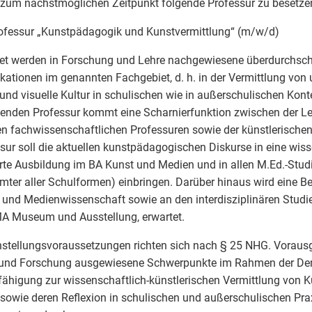
 zum nächstmöglichen Zeitpunkt folgende Professur zu besetze
ofessur „Kunstpädagogik und Kunstvermittlung“ (m/w/d)
et werden in Forschung und Lehre nachgewiesene überdurchschn
ikationen im genannten Fachgebiet, d. h. in der Vermittlung von
und visuelle Kultur in schulischen wie in außerschulischen Kont
enden Professur kommt eine Scharnierfunktion zwischen der Le
n fachwissenschaftlichen Professuren sowie der künstlerischen 
sur soll die aktuellen kunstpädagogischen Diskurse in eine wis
rte Ausbildung im BA Kunst und Medien und in allen M.Ed.-Stu
mter aller Schulformen) einbringen. Darüber hinaus wird eine 
 und Medienwissenschaft sowie an den interdisziplinären Studi
A Museum und Ausstellung, erwartet.
nstellungsvoraussetzungen richten sich nach § 25 NHG. Voraus
 und Forschung ausgewiesene Schwerpunkte im Rahmen der De
fähigung zur wissenschaftlich-künstlerischen Vermittlung von K
 sowie deren Reflexion in schulischen und außerschulischen Praxi