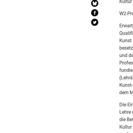
Kultur
W2-Pr
Erwart
Qualif
Kunst 
besetz
und de
Profes
fundie
(Lehrä
Kunst-
dem M
Die Ei
Lehre
die Be
Kultur