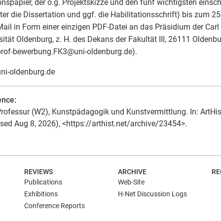
onspapier, der o.g. Projektskizze und den fünf wichtigsten einsc
ter die Dissertation und ggf. die Habilitationsschrift) bis zum 
Mail in Form einer einzigen PDF-Datei an das Präsidium der Carl
sität Oldenburg, z. H. des Dekans der Fakultät III, 26111 Oldenbur
prof-bewerbung.FK3
@
uni-oldenburg.de).
ni-oldenburg.de
ence:
rofessur (W2), Kunstpädagogik und Kunstvermittlung. In: ArtHis
sed Aug 8, 2026), <https://arthist.net/archive/23454>.
N
REVIEWS
ARCHIVE
RE
Publications
Web-Site
Exhibitions
H-Net Discussion Logs
Conference Reports