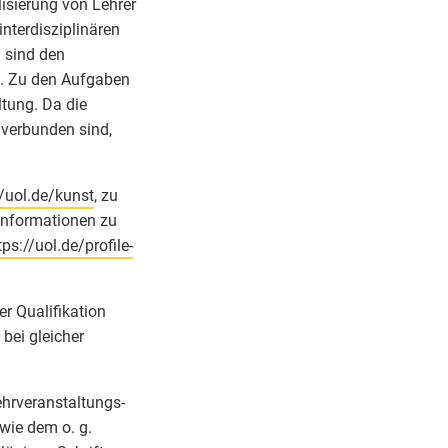
isierung von Lehrer
interdisziplinären
 sind den
n. Zu den Aufgaben
tung. Da die
 verbunden sind,
//uol.de/kunst
, zu
. Informationen zu
tps://uol.de/profile-
r Qualifikation
bei gleicher
hrveranstaltungs-
wie dem o. g.