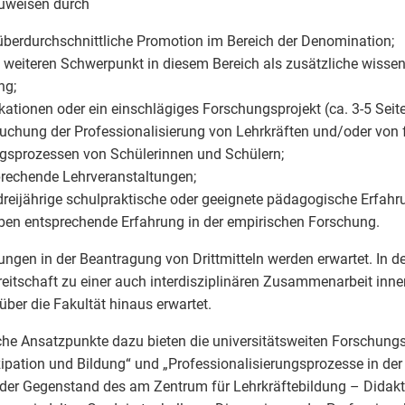
uweisen durch
 überdurchschnittliche Promotion im Bereich der Denomination;
n weiteren Schwerpunkt in diesem Bereich als zusätzliche wisse
ng;
ikationen oder ein einschlägiges Forschungsprojekt (ca. 3-5 Seit
uchung der Professionalisierung von Lehrkräften und/oder von 
gsprozessen von Schülerinnen und Schülern;
prechende Lehrveranstaltungen;
 dreijährige schulpraktische oder geeignete pädagogische Erfahr
en entsprechende Erfahrung in der empirischen Forschung.
ungen in der Beantragung von Drittmitteln werden erwartet. In d
reitschaft zu einer auch interdisziplinären Zusammenarbeit inne
über die Fakultät hinaus erwartet.
he Ansatzpunkte dazu bieten die universitätsweiten Forschun
zipation und Bildung“ und „Professionalisierungsprozesse in der
der Gegenstand des am Zentrum für Lehrkräftebildung – Didak