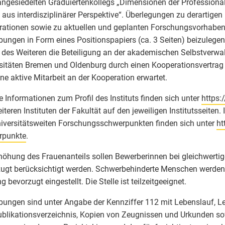
angesiedelten Graduiertenkollegs „Dimensionen der Professional
 aus interdisziplinärer Perspektive“. Überlegungen zu derartigen 
ationen sowie zu aktuellen und geplanten Forschungsvorhaben
ungen in Form eines Positionspapiers (ca. 3 Seiten) beizulege
 des Weiteren die Beteiligung an der akademischen Selbstverwal
sitäten Bremen und Oldenburg durch einen Kooperationsvertrag
ine aktive Mitarbeit an der Kooperation erwartet.
e Informationen zum Profil des Instituts finden sich unter
https:
iteren Instituten der Fakultät auf den jeweiligen Institutsseiten
iversitätsweiten Forschungsschwerpunkten finden sich unter
ht
rpunkte
.
höhung des Frauenanteils sollen Bewerberinnen bei gleichwertige
ugt berücksichtigt werden. Schwerbehinderte Menschen werden 
g bevorzugt eingestellt. Die Stelle ist teilzeitgeeignet.
ungen sind unter Angabe der Kennziffer 112 mit Lebenslauf, Le
blikationsverzeichnis, Kopien von Zeugnissen und Urkunden so