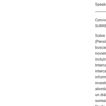
Speake
______
Convoc
SURRE
Sobre 
(Pensi
buscam
noviem
inclui
Intern
interc
inform
invest
aborda
un diá
surrea