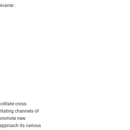
ivante :
ilitate cross-
litating channels of
d promote new
approach its various