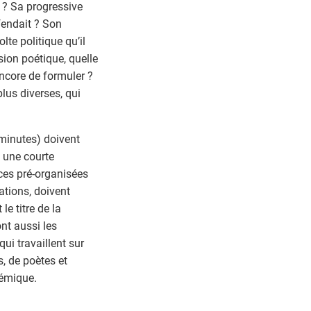
t ? Sa progressive
fendait ? Son
lte politique qu’il
sion poétique, quelle
encore de formuler ?
plus diverses, qui
minutes) doivent
, une courte
ces pré-organisées
tions, doivent
e titre de la
nt aussi les
ui travaillent sur
s, de poètes et
démique.