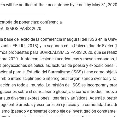
rs will be notified of their acceptance by email by May 31, 2020
_________________________
atoria de ponencias: conferencia
ALISMOS PARÍS 2020
la base del éxito de la conferencia inaugural del ISSS en la Uni
lvania, EE. UU., 2018) y la segunda en la Universidad de Exeter (I
os propuestas para SURRÉALISMES PARIS 2020, que se realizar
bre 2020. Junto con sesiones académicas y mesas redondas, l
rá proyecciones de películas, lecturas de poesía y exposiciones.
acional para el Estudio del Surrealismo (ISSS) tiene como objetivo
ambio interdisciplinario e interregional organizando eventos y fa
ación en todo el mundo. La misión del ISSS es incorporar y pr
igaciones sobre el surrealismo global, así como introducir nuev
r sus diversas expresiones literarias y artísticas. Además, pre
logo entre artistas y escritores en ejercicio y la comunidad acad
lismo (pasado y presente) como eje de investigación constante.