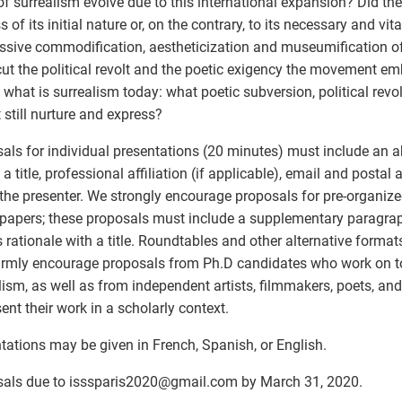
of surrealism evolve due to this international expansion? Did the 
s of its initial nature or, on the contrary, to its necessary and vi
ssive commodification, aestheticization and museumification o
ut the political revolt and the poetic exigency the movement em
 what is surrealism today: what poetic subversion, political revol
t still nurture and express?
als for individual presentations (20 minutes) must include an a
 a title, professional affiliation (if applicable), email and postal
 the presenter. We strongly encourage proposals for pre-organiz
 papers; these proposals must include a supplementary paragrap
s rationale with a title. Roundtables and other alternative forma
mly encourage proposals from Ph.D candidates who work on to
lism, as well as from independent artists, filmmakers, poets, and
sent their work in a scholarly context.
tations may be given in French, Spanish, or English.
als due to isssparis2020
@
gmail.com by March 31, 2020.