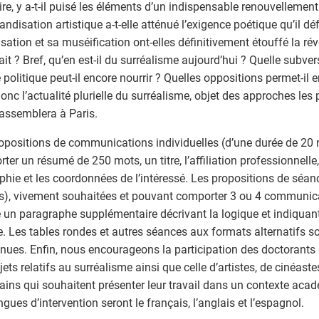
ire, y a-t-il puisé les éléments d’un indispensable renouvellemen
ndisation artistique a-t-elle atténué l’exigence poétique qu’il dé
isation et sa muséification ont-elles définitivement étouffé la révo
ait ? Bref, qu’en est-il du surréalisme aujourd’hui ? Quelle subver
e politique peut-il encore nourrir ? Quelles oppositions permet-il 
donc l’actualité plurielle du surréalisme, objet des approches les 
assemblera à Paris.
opositions de communications individuelles (d’une durée de 20 
ter un résumé de 250 mots, un titre, l’affiliation professionnelle
phie et les coordonnées de l’intéressé. Les propositions de séan
s), vivement souhaitées et pouvant comporter 3 ou 4 communica
e un paragraphe supplémentaire décrivant la logique et indiquant l
. Les tables rondes et autres séances aux formats alternatifs so
nues. Enfin, nous encourageons la participation des doctorants q
jets relatifs au surréalisme ainsi que celle d’artistes, de cinéaste
vains qui souhaitent présenter leur travail dans un contexte aca
ngues d’intervention seront le français, l’anglais et l’espagnol.