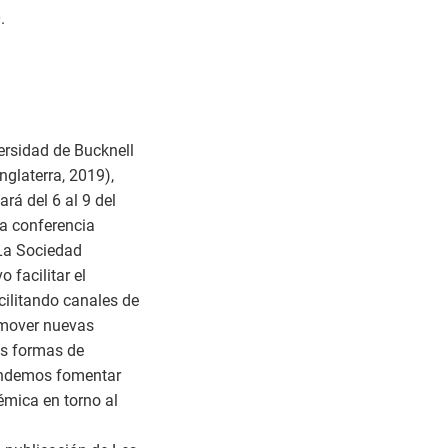
.
versidad de Bucknell
nglaterra, 2019),
á del 6 al 9 del
a conferencia
 La Sociedad
 facilitar el
cilitando canales de
omover nuevas
as formas de
tendemos fomentar
émica en torno al