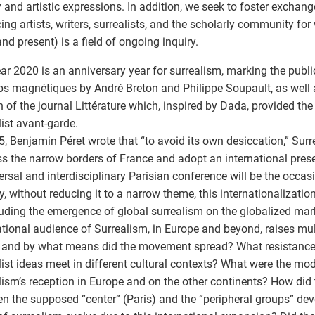
ry and artistic expressions. In addition, we seek to foster excha
cing artists, writers, surrealists, and the scholarly community f
and present) is a field of ongoing inquiry.
ar 2020 is an anniversary year for surrealism, marking the publi
 magnétiques by André Breton and Philippe Soupault, as well 
n of the journal Littérature which, inspired by Dada, provided the
list avant-garde.
5, Benjamin Péret wrote that “to avoid its own desiccation,” Sur
s the narrow borders of France and adopt an international pres
ersal and interdisciplinary Parisian conference will be the occasi
y, without reducing it to a narrow theme, this internationalizatio
luding the emergence of global surrealism on the globalized mar
ational audience of Surrealism, in Europe and beyond, raises mul
and by what means did the movement spread? What resistance
list ideas meet in different cultural contexts? What were the mod
lism’s reception in Europe and on the other continents? How did 
n the supposed “center” (Paris) and the “peripheral groups” de