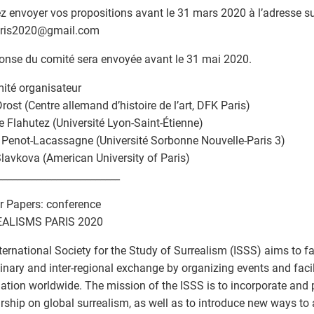
ez envoyer vos propositions avant le 31 mars 2020 à l’adresse su
ris2020
@
gmail.com
onse du comité sera envoyée avant le 31 mai 2020.
ité organisateur
Drost (Centre allemand d’histoire de l’art, DFK Paris)
e Flahutez (Université Lyon-Saint-Étienne)
r Penot-Lacassagne (Université Sorbonne Nouvelle-Paris 3)
Slavkova (American University of Paris)
_________________________
or Papers: conference
ALISMS PARIS 2020
ternational Society for the Study of Surrealism (ISSS) aims to fac
linary and inter-regional exchange by organizing events and faci
ation worldwide. The mission of the ISSS is to incorporate an
rship on global surrealism, as well as to introduce new ways to 