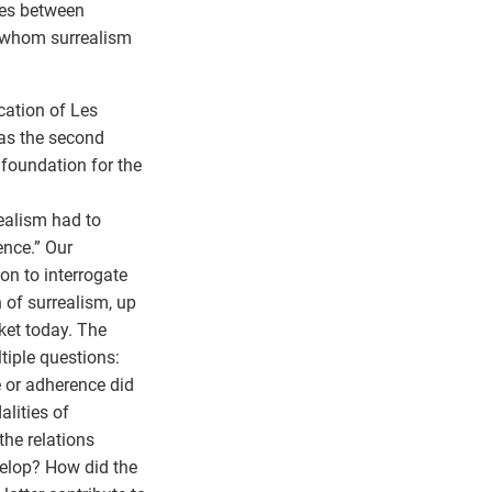
nges between
or whom surrealism
cation of Les
as the second
 foundation for the
realism had to
ence.” Our
on to interrogate
n of surrealism, up
ket today. The
tiple questions:
 or adherence did
alities of
the relations
velop? How did the