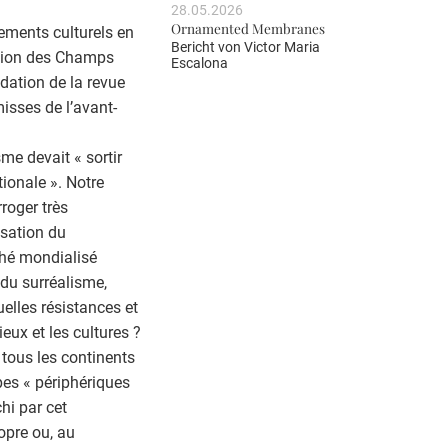
28.05.2026
Ornamented Membranes
ements culturels en
Bericht von
Victor Maria
ution des Champs
Escalona
dation de la revue
misses de l’avant-
me devait « sortir
tionale ». Notre
rroger très
isation du
ché mondialisé
 du surréalisme,
uelles résistances et
ieux et les cultures ?
 tous les continents
pes « périphériques
hi par cet
opre ou, au