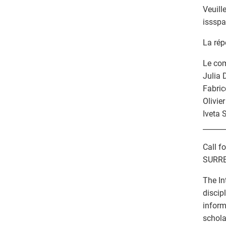
Veuill
issspa
La rép
Le com
Julia 
Fabric
Olivie
Iveta 
______
Call f
SURRE
The In
discip
inform
schola