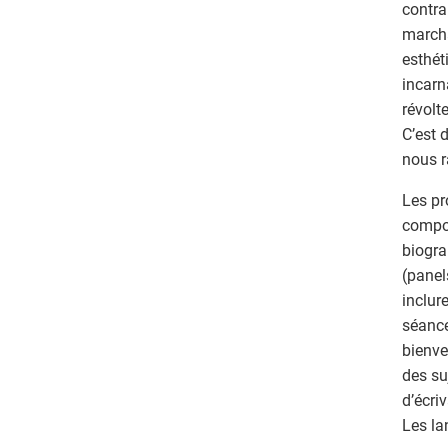
contra
marcha
esthét
incarn
révolt
C’est 
nous r
Les pr
compor
biogra
(panel
inclur
séance
bienve
des su
d’écri
Les la