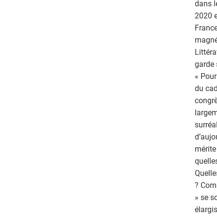
dans l
2020 e
France
magnét
Littér
garde 
« Pour
du cad
congrès
largem
surréa
d’aujo
mérite
quelle
Quelle
? Comm
» se s
élargi