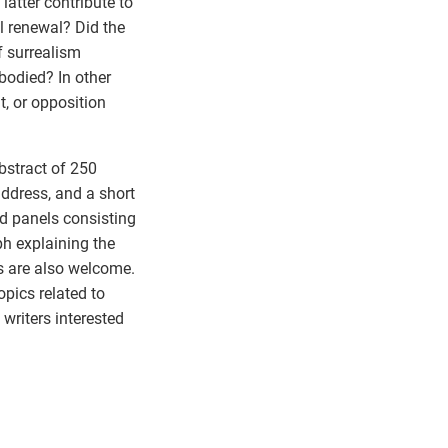
latter contribute to
tal renewal? Did the
f surrealism
bodied? In other
t, or opposition
bstract of 250
 address, and a short
ed panels consisting
h explaining the
ts are also welcome.
pics related to
 writers interested