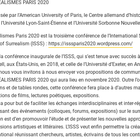
ALISMES PARIS 2020
sée par l’American University of Paris, le Centre allemand d’histo
, l’Université Lyon-Saint-Étienne et l’Université Sorbonne Nouvelle
lismes Paris 2020 est la troisième conférence de l’International 
of Surrealism (ISSS) :
https://isssparis2020.wordpress.com/
la conférence inaugurale de l’ISSS, qui s’est tenue avec succès à 
ll, aux États-Unis, en 2018, et celle de l’Université d’Exeter, en A
nous vous invitons à nous envoyer vos propositions de commun
LISMES PARIS 2020 qui aura lieu en novembre 2020. Outre l’o
ns et de tables rondes, cette conférence fera place à d’autres ma
tions de films, lectures poétiques, expositions.
 a pour but de faciliter les échanges interdisciplinaires et inter-
sant des événements (colloques, forums, expositions) sur le sur
n est d’en promouvoir l’étude et de présenter les nouvelles appr
sions artistiques et littéraires. L’ISSS veut enfin permettre la cré
ational réunissant chercheurs, artistes, écrivains de tous les con