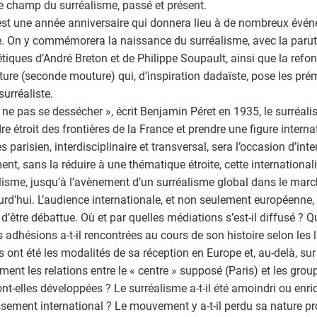
e champ du surréalisme, passé et présent.
st une année anniversaire qui donnera lieu à de nombreux évén
. On y commémorera la naissance du surréalisme, avec la par
iques d’André Breton et de Philippe Soupault, ainsi que la refon
ature (seconde mouture) qui, d’inspiration dadaïste, pose les pré
surréaliste.
 ne pas se dessécher », écrit Benjamin Péret en 1935, le surréalis
re étroit des frontières de la France et prendre une figure interna
 parisien, interdisciplinaire et transversal, sera l’occasion d’inte
ent, sans la réduire à une thématique étroite, cette international
lisme, jusqu’à l’avènement d’un surréalisme global dans le mar
urd’hui. L’audience internationale, et non seulement européenne,
 d’être débattue. Où et par quelles médiations s’est-il diffusé ? Q
s adhésions a-t-il rencontrées au cours de son histoire selon les l
s ont été les modalités de sa réception en Europe et, au-delà, sur
ent les relations entre le « centre » supposé (Paris) et les grou
ont-elles développées ? Le surréalisme a-t-il été amoindri ou enric
ssement international ? Le mouvement y a-t-il perdu sa nature pr