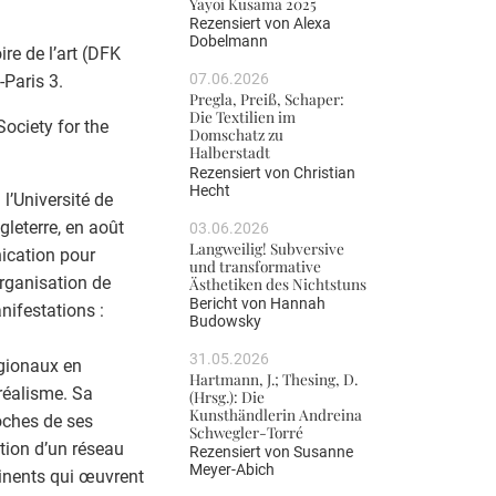
Yayoi Kusama 2025
Rezensiert von
Alexa
Dobelmann
ire de l’art (DFK
07.06.2026
-Paris 3.
Pregla, Preiß, Schaper:
Die Textilien im
Society for the
Domschatz zu
Halberstadt
Rezensiert von
Christian
Hecht
l’Université de
ngleterre, en août
03.06.2026
Langweilig! Subversive
ication pour
und transformative
rganisation de
Ästhetiken des Nichtstuns
Bericht von
Hannah
nifestations :
Budowsky
31.05.2026
régionaux en
Hartmann, J.; Thesing, D.
réalisme. Sa
(Hrsg.): Die
Kunsthändlerin Andreina
oches de ses
Schwegler-Torré
ation d’un réseau
Rezensiert von
Susanne
Meyer-Abich
tinents qui œuvrent