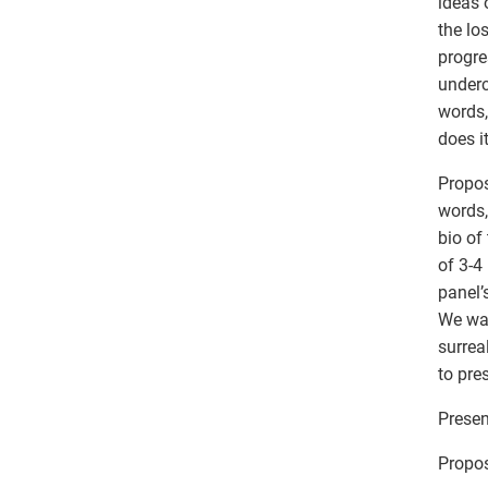
ideas 
the los
progre
underc
words,
does i
Propos
words,
bio of
of 3-4
panel’
We war
surrea
to pre
Presen
Propos