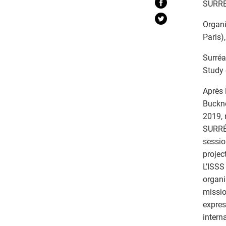
SURRÉ
Organi
Paris)
Surréa
Study 
Après 
Buckne
2019, 
SURRÉA
sessio
projec
L’ISSS
organi
missio
expres
intern