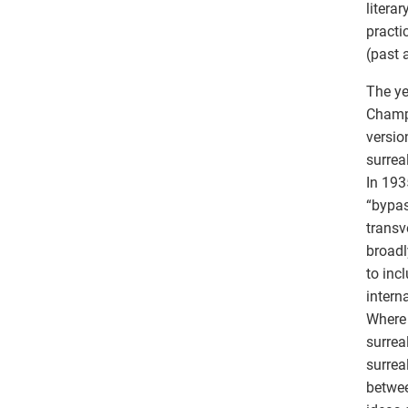
litera
practi
(past 
The ye
Champs
versio
surrea
In 193
“bypas
transv
broadl
to inc
intern
Where 
surrea
surrea
betwee