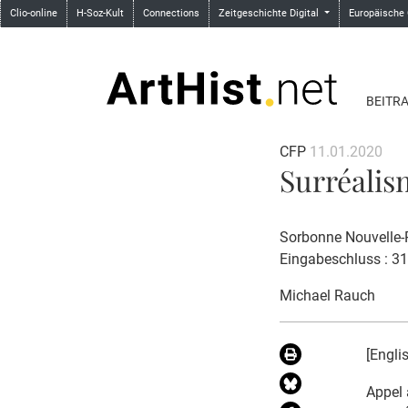
Clio-online
H-Soz-Kult
Connections
Zeitgeschichte Digital
Europäische
BEITR
CFP
11.01.2020
Surréalis
Sorbonne Nouvelle-P
Eingabeschluss : 3
Michael Rauch
[Engli
Appel 