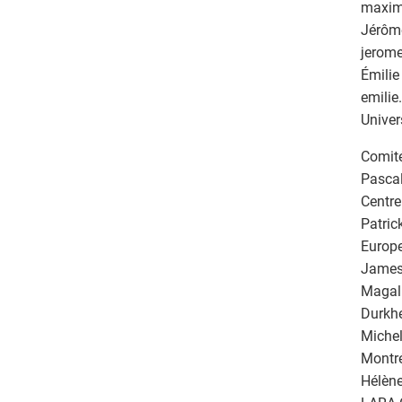
maxim
Jérôme
jerome
Émilie
emilie
Univer
Comité
Pascal
Centre
Patric
Europe
James 
Magali
Durkh
Michel
Montr
Hélène