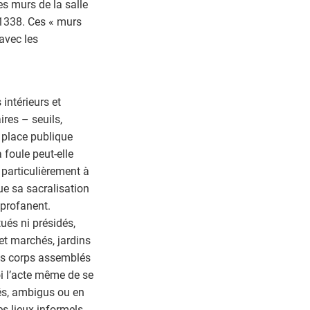
s murs de la salle
 1338. Ces « murs
avec les
intérieurs et
ires – seuils,
a place publique
a foule peut-elle
t particulièrement à
que sa sacralisation
 profanent.
ués ni présidés,
 et marchés, jardins
 les corps assemblés
uoi l’acte même de se
vés, ambigus ou en
es lieux informels