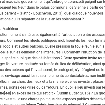
 et mauvais gouvernement qu’Ambrogio Lorenzetti peignit sur le
geaient les Neuf dans le palais communal de Sienne à partir de
us parlent » (Patrick Boucheron, 2013), quel dialogue nouent-ils 
rations qu’ils séparent de la rue en les solennisant ?
ur/extérieur
stionnement s’intéresse également à l’articulation entre espaces 
eurs. Comment les rituels politiques mobilisent-ils les lieux limina
s, loggia et autres balcons. Quelle pression la foule réunie sur l
-t-elle sur les délibérations intérieures ? Comment l’irruption de l
r la sphère publique des délibérations ? Cette question invite tou
oger l’ouverture instituée ou forcée du lieu de délibération, ainsi 
ux des acteurs qui l’investissent, le protègent, s’y réfugient ou le
yse envisage aussi les rassemblements contestataires, non instit
éfléchir au choix des lieux et à la manière de les investir : places
ernes, portes des villes ou carrefours. En quoi le lieu investi par
fie[-t-il] en excès de ce qui est dit » (Judith Butler, 2015) ? En q
 réinvestit-il d’une charge politique des espaces publics désacti
de privatisation (place Tahrir, barrières de péages) ? Comment c