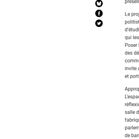
présen
Le proj
politi
d’étud
qui le
Poser 
des dé
commun
invite
et por
Approp
L’espa
réflex
salle 
fabriq
parlem
de ban