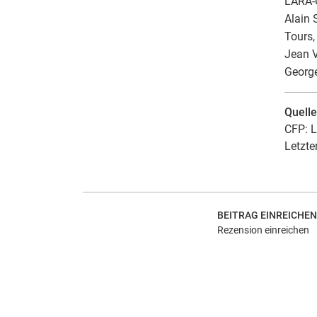
LARA-
Alain 
Tours,
Jean V
George
Quell
CFP: L
Letzte
BEITRAG EINREICHEN
Rezension einreichen