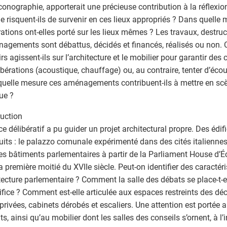
iconographie, apporterait une précieuse contribution à la réflexion
e risquent-ils de survenir en ces lieux appropriés ? Dans quelle 
rations ont-elles porté sur les lieux mêmes ? Les travaux, destruc
agements sont débattus, décidés et financés, réalisés ou non.
rs agissent-ils sur l’architecture et le mobilier pour garantir des
ibérations (acoustique, chauffage) ou, au contraire, tenter d’écou
uelle mesure ces aménagements contribuent-ils à mettre en scè
que ?
uction
ce délibératif a pu guider un projet architectural propre. Des édif
uits : le palazzo comunale expérimenté dans des cités italiennes d
es bâtiments parlementaires à partir de la Parliament House d
a première moitié du XVIIe siècle. Peut-on identifier des caractér
itecture parlementaire ? Comment la salle des débats se place-t-
difice ? Comment est-elle articulée aux espaces restreints des déc
 privées, cabinets dérobés et escaliers. Une attention est portée 
ts, ainsi qu’au mobilier dont les salles des conseils s’ornent, à l’