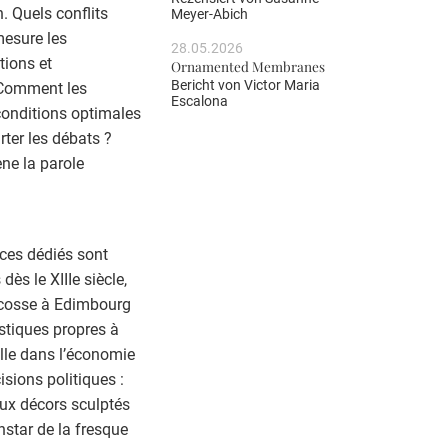
. Quels conflits
Meyer-Abich
mesure les
28.05.2026
tions et
Ornamented Membranes
Bericht von
Victor Maria
 Comment les
Escalona
 conditions optimales
rter les débats ?
ne la parole
ices dédiés sont
ès le XIIIe siècle,
’Écosse à Edimbourg
istiques propres à
elle dans l’économie
isions politiques :
aux décors sculptés
instar de la fresque