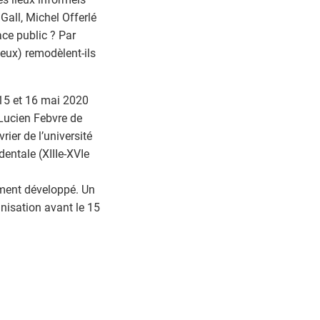
 Gall, Michel Offerlé
ace public ? Par
eux) remodèlent-ils
 15 et 16 mai 2020
 Lucien Febvre de
rier de l’université
entale (XIIIe-XVIe
ement développé. Un
isation avant le 15