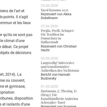
25.06.2026
Yayoi Kusama 2025
iens de l’art et
Rezensiert von
Alexa
points. Il s’agit
Dobelmann
 commun et les lieux
07.06.2026
Pregla, Preiß, Schaper:
Die Textilien im
er qu’ils ne sont pas
Domschatz zu
le climat d’une
Halberstadt
Rezensiert von
Christian
e débat. Ce projet
Hecht
bjets de décisions
03.06.2026
Langweilig! Subversive
und transformative
Ästhetiken des Nichtstuns
rt, 2014). La
Bericht von
Hannah
Budowsky
lise ou couvent,
aume et gymnase,
31.05.2026
Hartmann, J.; Thesing, D.
opriation
(Hrsg.): Die
ribunes, disposition
Kunsthändlerin Andreina
Schwegler-Torré
 et isolants d’une
Rezensiert von
Susanne