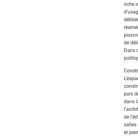
riche 
d’usag
délibé
réamén
pouvoi
de dél
Dans q
politi
Constr
L’espa
constr
puis d
dans l
l’arch
de l’é
salles
et pein