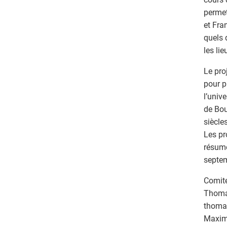
permett
et Fra
quels 
les lie
Le pro
pour p
l’univ
de Bou
siècle
Les pr
résumé
septe
Comité
Thomas
thoma
Maxime