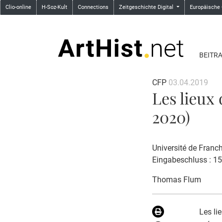
Clio-online
H-Soz-Kult
Connections
Zeitgeschichte Digital
Europäische
BEITR
CFP
03.04.2019
Les lieux
2020)
Université de Fran
Eingabeschluss : 1
Thomas Flum
Les li