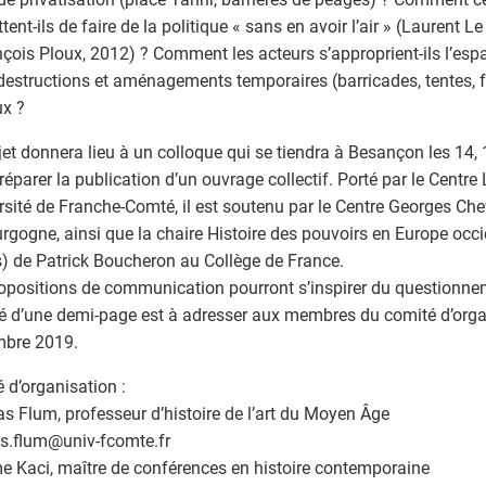
ent-ils de faire de la politique « sans en avoir l’air » (Laurent Le
nçois Ploux, 2012) ? Comment les acteurs s’approprient-ils l’esp
destructions et aménagements temporaires (barricades, tentes, f
ux ?
jet donnera lieu à un colloque qui se tiendra à Besançon les 14,
réparer la publication d’un ouvrage collectif. Porté par le Centre
ersité de Franche-Comté, il est soutenu par le Centre Georges Chev
rgogne, ainsi que la chaire Histoire des pouvoirs en Europe occid
s) de Patrick Boucheron au Collège de France.
opositions de communication pourront s’inspirer du questionn
 d’une demi-page est à adresser aux membres du comité d’organ
mbre 2019.
 d’organisation :
 Flum, professeur d’histoire de l’art du Moyen Âge
s.flum
@
univ-fcomte.fr
 Kaci, maître de conférences en histoire contemporaine