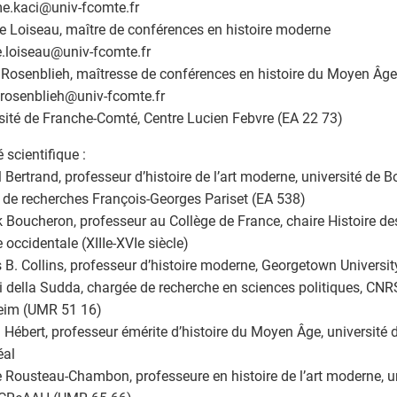
e.kaci
@
univ-fcomte.fr
 Loiseau, maître de conférences en histoire moderne
.loiseau
@
univ-fcomte.fr
 Rosenblieh, maîtresse de conférences en histoire du Moyen Âge
.rosenblieh
@
univ-fcomte.fr
sité de Franche-Comté, Centre Lucien Febvre (EA 22 73)
 scientifique :
 Bertrand, professeur d’histoire de l’art moderne, université de
 de recherches François-Georges Pariset (EA 538)
k Boucheron, professeur au Collège de France, chaire Histoire de
 occidentale (XIIIe-XVIe siècle)
B. Collins, professeur d’histoire moderne, Georgetown Universi
 della Sudda, chargée de recherche en sciences politiques, CNRS
eim (UMR 51 16)
 Hébert, professeur émérite d’histoire du Moyen Âge, université
éal
 Rousteau-Chambon, professeure en histoire de l’art moderne, un