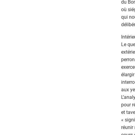
du Bon
où sié
qui no
délibé
Intérie
Le que
extéri
perron
exerce
élargi
interr
aux ye
L’anal
pour r
et tav
« signi
réunir
cours 