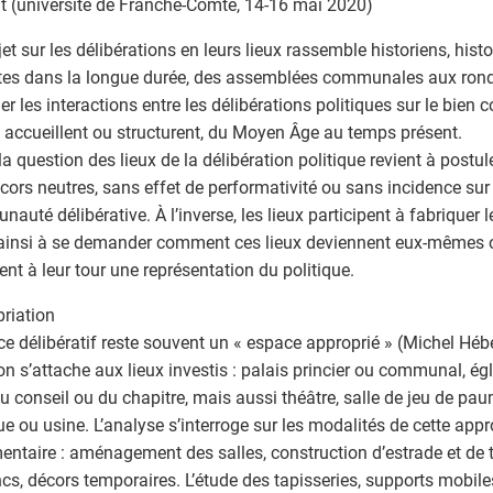
t (université de Franche-Comté, 14-16 mai 2020)
et sur les délibérations en leurs lieux rassemble historiens, histor
stes dans la longue durée, des assemblées communales aux ronds-
ier les interactions entre les délibérations politiques sur le bien
s accueillent ou structurent, du Moyen Âge au temps présent.
la question des lieux de la délibération politique revient à postul
cors neutres, sans effet de performativité ou sans incidence sur 
auté délibérative. À l’inverse, les lieux participent à fabriquer l
 ainsi à se demander comment ces lieux deviennent eux-mêmes o
tent à leur tour une représentation du politique.
riation
ce délibératif reste souvent un « espace approprié » (Michel Hébe
ion s’attache aux lieux investis : palais princier ou communal, ég
du conseil ou du chapitre, mais aussi théâtre, salle de jeu de p
ue ou usine. L’analyse s’interroge sur les modalités de cette appr
entaire : aménagement des salles, construction d’estrade et de t
cs, décors temporaires. L’étude des tapisseries, supports mobiles