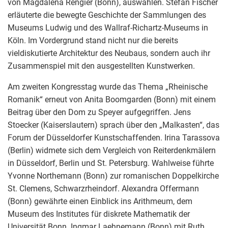
von Magdalena Rengier (Bonn), auswählen. Stefan Fischer
erläuterte die bewegte Geschichte der Sammlungen des
Museums Ludwig und des Wallraf-Richartz-Museums in
Köln. Im Vordergrund stand nicht nur die bereits
vieldiskutierte Architektur des Neubaus, sondern auch ihr
Zusammenspiel mit den ausgestellten Kunstwerken.
Am zweiten Kongresstag wurde das Thema „Rheinische
Romanik“ erneut von Anita Boomgarden (Bonn) mit einem
Beitrag über den Dom zu Speyer aufgegriffen. Jens
Stoecker (Kaiserslautern) sprach über den „Malkasten“, das
Forum der Düsseldorfer Kunstschaffenden. Irina Tarassova
(Berlin) widmete sich dem Vergleich von Reiterdenkmälern
in Düsseldorf, Berlin und St. Petersburg. Wahlweise führte
Yvonne Northemann (Bonn) zur romanischen Doppelkirche
St. Clemens, Schwarzrheindorf. Alexandra Offermann
(Bonn) gewährte einen Einblick ins Arithmeum, dem
Museum des Institutes für diskrete Mathematik der
Universität Bonn. Ingmar Laehnemann (Bonn) mit Ruth