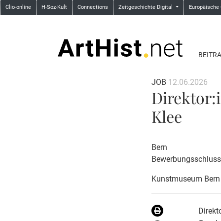
Clio-online
H-Soz-Kult
Connections
Zeitgeschichte Digital
Europäische
BEITR
JOB
12.06.2026
Direktor:
Klee
Bern
Bewerbungsschluss
Kunstmuseum Bern 
Direkt