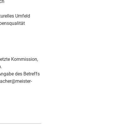
sch
turelles Umfeld
bensqualität
setzte Kommission,
.
 Angabe des Betreffs
bacher
@
meister-