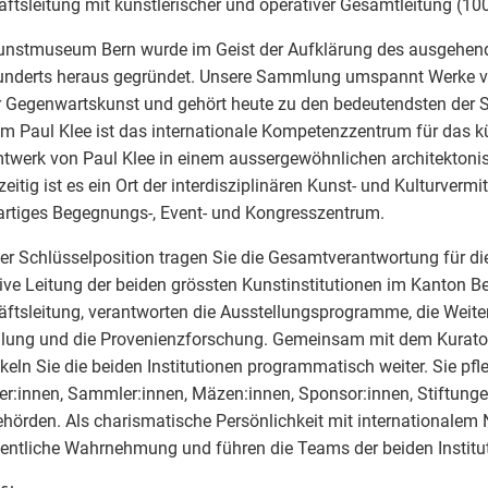
ftsleitung mit künstlerischer und operativer Gesamtleitung (10
unstmuseum Bern wurde im Geist der Aufklärung des ausgehen
underts heraus gegründet. Unsere Sammlung umspannt Werke vo
r Gegenwartskunst und gehört heute zu den bedeutendsten der 
m Paul Klee ist das internationale Kompetenzzentrum für das k
werk von Paul Klee in einem aussergewöhnlichen architekton
zeitig ist es ein Ort der interdisziplinären Kunst- und Kulturvermi
artiges Begegnungs-, Event- und Kongresszentrum.
ser Schlüsselposition tragen Sie die Gesamtverantwortung für di
ive Leitung der beiden grössten Kunstinstitutionen im Kanton Be
ftsleitung, verantworten die Ausstellungsprogramme, die Weite
ung und die Provenienzforschung. Gemeinsam mit dem Kurato
keln Sie die beiden Institutionen programmatisch weiter. Sie pf
er:innen, Sammler:innen, Mäzen:innen, Sponsor:innen, Stiftunge
hörden. Als charismatische Persönlichkeit mit internationalem
fentliche Wahrnehmung und führen die Teams der beiden Institu