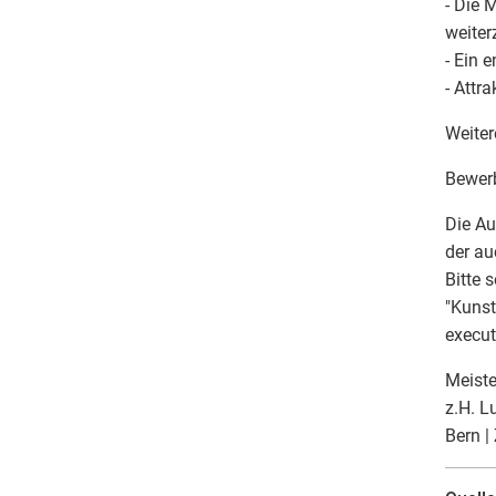
- Die 
weiter
- Ein 
- Attr
Weiter
Bewer
Die Au
der au
Bitte 
"Kunst
execut
Meiste
z.H. L
Bern |