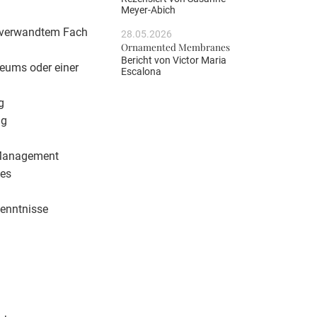
Meyer-Abich
r verwandtem Fach
28.05.2026
Ornamented Membranes
Bericht von
Victor Maria
seums oder einer
Escalona
g
ng
-Management
hes
kenntnisse