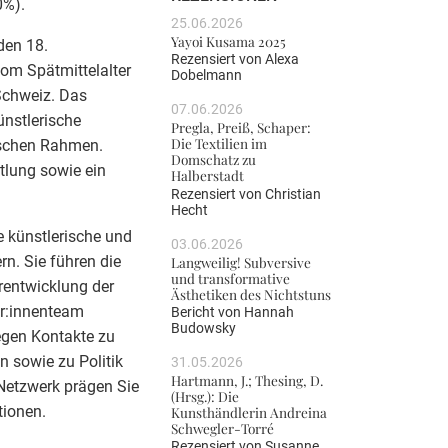
0%).
25.06.2026
Yayoi Kusama 2025
den 18.
Rezensiert von
Alexa
m Spätmittelalter
Dobelmann
Schweiz. Das
07.06.2026
ünstlerische
Pregla, Preiß, Schaper:
Die Textilien im
ischen Rahmen.
Domschatz zu
ttlung sowie ein
Halberstadt
Rezensiert von
Christian
Hecht
e künstlerische und
03.06.2026
rn. Sie führen die
Langweilig! Subversive
und transformative
rentwicklung der
Ästhetiken des Nichtstuns
r:innenteam
Bericht von
Hannah
Budowsky
legen Kontakte zu
n sowie zu Politik
31.05.2026
Hartmann, J.; Thesing, D.
 Netzwerk prägen Sie
(Hrsg.): Die
tionen.
Kunsthändlerin Andreina
Schwegler-Torré
Rezensiert von
Susanne