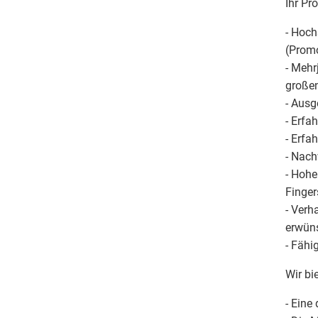
Ihr Pro
- Hoch
(Prom
- Mehr
großen
- Ausg
- Erfa
- Erfa
- Nach
- Hohe
Finger
- Verh
erwün
- Fähi
Wir bi
- Eine