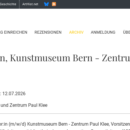
 Geschichte
ArtHist.net
AG EINREICHEN
REZENSIONEN
ARCHIV
ANMELDUNG
ÜB
in, Kunstmuseum Bern - Zentr
: 12.07.2026
und Zentrum Paul Klee
or:in (m/w/d) Kunstmuseum Bern - Zentrum Paul Klee, Vorsitzen