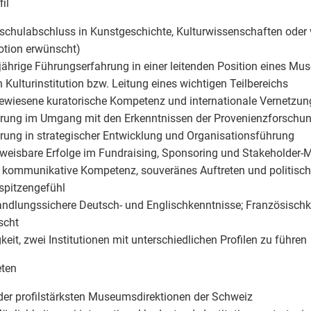
fil
schulabschluss in Kunstgeschichte, Kulturwissenschaften ode
otion erwünscht)
jährige Führungserfahrung in einer leitenden Position eines Mu
 Kulturinstitution bzw. Leitung eines wichtigen Teilbereichs
ewiesene kuratorische Kompetenz und internationale Vernetzun
hrung im Umgang mit den Erkenntnissen der Provenienzforschu
hrung in strategischer Entwicklung und Organisationsführung
weisbare Erfolge im Fundraising, Sponsoring und Stakeholder
 kommunikative Kompetenz, souveränes Auftreten und politisc
spitzengefühl
andlungssichere Deutsch- und Englischkenntnisse; Französisch
scht
gkeit, zwei Institutionen mit unterschiedlichen Profilen zu führen
eten
 der profilstärksten Museumsdirektionen der Schweiz