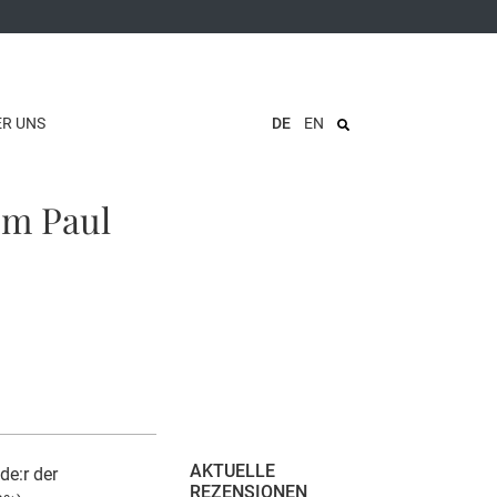
ER UNS
DE
EN
um Paul
AKTUELLE
de:r der
REZENSIONEN