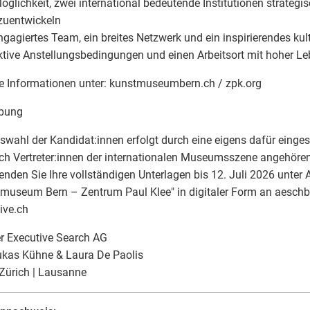
Möglichkeit, zwei international bedeutende Institutionen strategi
zuentwickeln
engagiertes Team, ein breites Netzwerk und ein inspirierendes kul
aktive Anstellungsbedingungen und einen Arbeitsort mit hoher Le
e Informationen unter: kunstmuseumbern.ch / zpk.org
bung
swahl der Kandidat:innen erfolgt durch eine eigens dafür einge
ch Vertreter:innen der internationalen Museumsszene angehören
senden Sie Ihre vollständigen Unterlagen bis 12. Juli 2026 unter
museum Bern – Zentrum Paul Klee" in digitaler Form an aesch
ive.ch
r Executive Search AG
ukas Kühne & Laura De Paolis
 Zürich | Lausanne