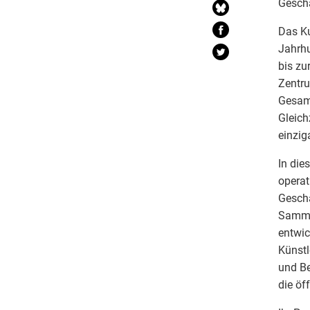
Geschä
Das K
Jahrh
bis zu
Zentru
Gesamt
Gleich
einzig
In die
operat
Geschä
Samml
entwic
Künstl
und Be
die öf