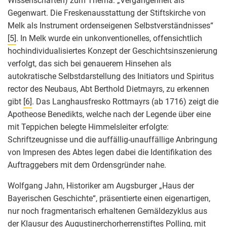
Wissenschaften) zum Thema: „Vergangenheit als
Gegenwart. Die Freskenausstattung der Stiftskirche von
Melk als Instrument ordenseigenen Selbstverständnisses“
[5]
. In Melk wurde ein unkonventionelles, offensichtlich
hochindividualisiertes Konzept der Geschichtsinszenierung
verfolgt, das sich bei genauerem Hinsehen als
autokratische Selbstdarstellung des Initiators und Spiritus
rector des Neubaus, Abt Berthold Dietmayrs, zu erkennen
gibt
[6]
. Das Langhausfresko Rottmayrs (ab 1716) zeigt die
Apotheose Benedikts, welche nach der Legende über eine
mit Teppichen belegte Himmelsleiter erfolgte:
Schriftzeugnisse und die auffällig-unauffällige Anbringung
von Impresen des Abtes legen dabei die Identifikation des
Auftraggebers mit dem Ordensgründer nahe.
Wolfgang Jahn, Historiker am Augsburger „Haus der
Bayerischen Geschichte“, präsentierte einen eigenartigen,
nur noch fragmentarisch erhaltenen Gemäldezyklus aus
der Klausur des Augustinerchorherrenstiftes Polling, mit