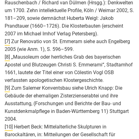
Rauschenbach / Richard van Dülmen (Hrsgg.): Denkwelten
um 1700. Zehn intellektuelle Profile, Köln / Weimar 2002, S.
181–209, sowie demnächst Huberta Weigl: Jakob
Prandtauer (1660–1726). Die Klosterbauten (erscheint
2007 im Michael Imhof Verlag Petersberg).
[7]
Zur Renovatio von St. Emmeram siehe auch Engelberg
2005 (wie Anm. 1), S. 596–599.
[8]
„Mausoleum oder herrliches Grab des bayerischen
Apostel und Blutzeugen Christi S. Emmerami“, Stadtamhof
1661, lautete der Titel einer von Cölestin Vogl OSB
verfassten apologetischen Klostergeschichte.
[9]
Zum Salemer Konventsbau siehe Ulrich Knapp: Die
Gebäude der ehemaligen Zisterzienserabtei und ihre
Ausstattung, (Forschungen und Berichte der Bau- und
Kunstdenkmalpflege in Baden-Württemberg 11) Stuttgart
2004.
[10]
Herbert Beck: Mittelalterliche Skulpturen in
Barockaltären, in: Mitteilungen der Gesellschaft für