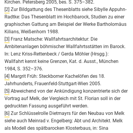
Kirchen. Petersberg 2005, bes. S. 375–382.
[2]
Zur Bildgattung des Thesenblatts siehe Sibylle Appuhn-
Radtke: Das Thesenblatt im Hochbarock, Studien zu einer
graphischen Gattung am Beispiel der Werke Bartholomäus
Kilians, Weißenhorn 1988.
[3]
Franz Matsche: Wallfahrtsarchitektur: Die
Ambitenanlagen böhmischer Wallfahrtsstätten im Barock.
In: Lenz Kriss-Rettenbeck / Gerda Möhler (Hrsgg.):
Wallfahrt kennt keine Grenzen, Kat. d. Ausst., München
1984, S. 352–376.
[4]
Margrit Früh: Steckborner Kachelöfen des 18.
Jahrhunderts, Frauenfeld-Stuttgart-Wien 2005.
[5]
Abweichend von der Ankündigung konzentrierte sich der
Vortrag auf Melk, der Vergleich mit St. Florian soll in der
gedruckten Fassung ausgeführt werden.
[6]
Zur Schlüsselrolle Dietmayrs für den Neubau von Melk
siehe auch Meinrad v. Engelberg: Abt und Architekt. Melk
als Modell des spätbarocken Klosterbaus, in: Sina