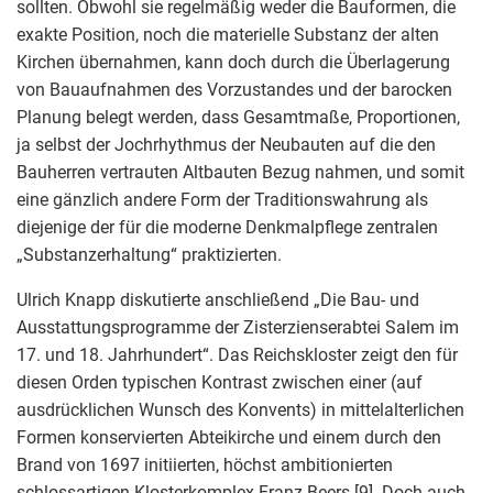
sollten. Obwohl sie regelmäßig weder die Bauformen, die
exakte Position, noch die materielle Substanz der alten
Kirchen übernahmen, kann doch durch die Überlagerung
von Bauaufnahmen des Vorzustandes und der barocken
Planung belegt werden, dass Gesamtmaße, Proportionen,
ja selbst der Jochrhythmus der Neubauten auf die den
Bauherren vertrauten Altbauten Bezug nahmen, und somit
eine gänzlich andere Form der Traditionswahrung als
diejenige der für die moderne Denkmalpflege zentralen
„Substanzerhaltung“ praktizierten.
Ulrich Knapp diskutierte anschließend „Die Bau- und
Ausstattungsprogramme der Zisterzienserabtei Salem im
17. und 18. Jahrhundert“. Das Reichskloster zeigt den für
diesen Orden typischen Kontrast zwischen einer (auf
ausdrücklichen Wunsch des Konvents) in mittelalterlichen
Formen konservierten Abteikirche und einem durch den
Brand von 1697 initiierten, höchst ambitionierten
schlossartigen Klosterkomplex Franz Beers
[9]
. Doch auch